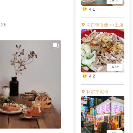
387m
4.1
-26
廟口鴨香飯 中山店
367m
4.2
林家芋泥球