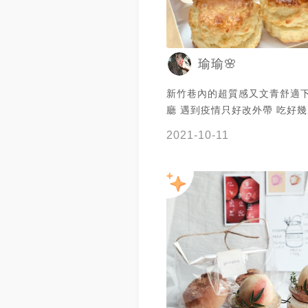
瑜瑜🌸
新竹巷內的超質感又文青舒適
廳 遇到疫情只好改外帶 吃好幾
好好吃😋
2021-10-11