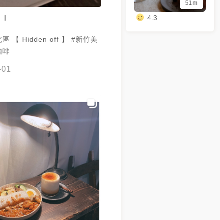
51m
 I
4.3
【 Hidden off 】 #新竹美
咖啡
-01