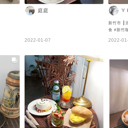
Y I
庭庭
景點 #甜
新竹市 ┃北區 
午茶 #新
食 #新竹
圖 #新竹
2022-01-07
2022-01
e