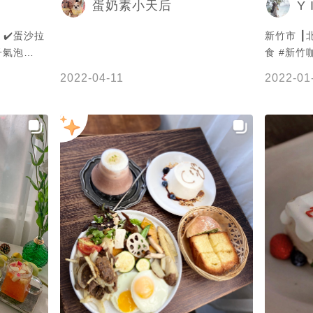
Y I
蛋奶素小天后
拉
新竹市 ┃北區 
子氣泡
食 #新竹
80元 ✔️
2022-04-11
2022-01
元 連續
 希望這一
拉
明治的組合
的麵包體
層是新鮮水果
新鮮水果、
之外，擺盤
哩不太一樣，
很嫩，蔬菜