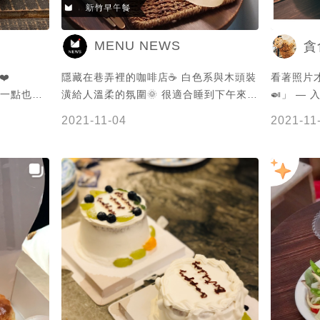
MENU NEWS
貪
❤️
隱藏在巷弄裡的咖啡店☕️ 白色系與木頭裝
看著照片
潢給人溫柔的氛圍🌞 很適合睡到下午來吃
🍛」 —
醬非常搭
點輕食😪 再來塊蛋糕🍰 軟法麵包蛋沙拉
2021-11-04
2021-11
好拍好吃超
的蛋沙拉口味很溫和🥗 搭配一旁沙拉清爽
算低消
加分💯 必點的微笑捲毛戚風蛋糕😊 光是
用看的就非常療癒🥺 謝謝 @大嬸愛美食
提供美照🧡