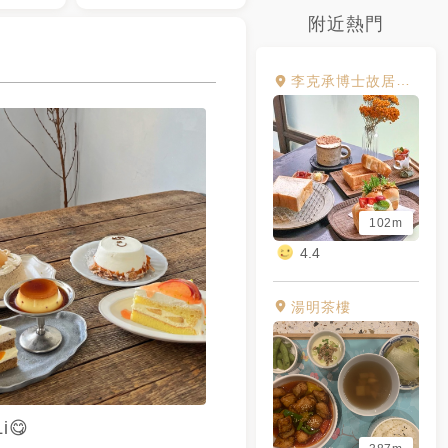
附近熱門
李克承博士故居A-moom
102m
4.4
湯明茶樓
Li😋