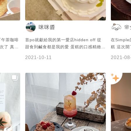
咪咪醬

下午茶咖啡
首po就獻給我的第一愛店hidden off 從
在Simp
次了 真的
甜食到鹹食都是我的愛 蛋糕的口感精緻到
糕 這次
不行 不愛鮮奶油的我居然完盤🤤 🌟伯爵
點，二店
2021-10-11
2021-08
戚風夾焦糖卡士達與堅果 4吋/$480 🌟法
Hidden
芙娜巧克力戚風夾綠葡萄 4吋/$580
格以白色木質
蛋 塘心
司，上頭
生菜很繽紛，
咖哩 咖
味，口感
塊法國麵包搭
沙拉 旁
拉，有鴻
常好。口