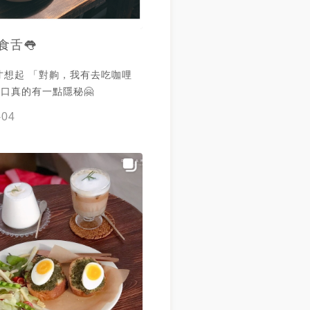
食舌👅
才想起 「對齁，我有去吃咖哩
 入口真的有一點隱秘🤗
-04