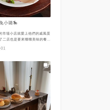
兔小璐🎠
le的市場小店就愛上他們的戚風蛋
開了二店也是要來嚐嚐美味的餐
的空間更大座位更多 二店的名字
-01
 off 在非常隱密的小巷裡，整體風
家具為主簡單明亮 🔖 青醬
蛋搭配烤的酥硬又嚼勁的法國吐
塗了厚厚的青醬， 一旁撲上滿的
清爽健康無負擔 🔖 奶油雞
哩醬是印度口味的，吃的到香料
不辣帶麻 雞肉順口軟嫩，附上一
可配著咖哩醬一起吃 🔖 蛋
邊還有附上一小碟胡麻口味的沙
喜菇和蔬菜 蛋沙拉吐司，味道非
感暖呼呼酥綿綿的迷人滋味，下