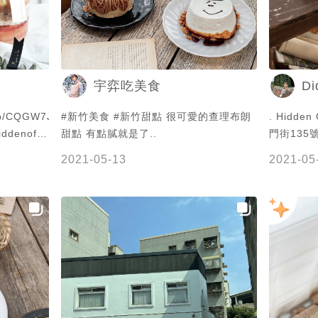
面的厚片
沙拉一口咬下
爵蜜橙 
方與夾層
Di
宇弈吃美食
膩，搭不
橙香搭配伯
m/p/CQGW7Jgn0BN/?
#新竹美食 #新竹甜點 很可愛的查理布朗
. Hidden Off 星星指數⭐️⭐️⭐️
NT.150 
甜點 有點膩就是了..
門街135號
沙拉 NT.1
我要送姐妹
四 應該是新竹名單排名前十大 不管是蛋
off 📍 新竹市北區西門街135號 🕒
2021-05-13
2021-05
看一下，結
糕、司康
10:30-2
粉紅色有漸
吃 這次
528 11
蜜桃使者
想要的生日蛋糕 直接fb搜尋H
吃二店│美味
季6-8月
置頂會有
Blog：
李子、西
私訊粉絲
https://j
還有其中一
- #food #foodstagram #instafood
拉拉山的水
#eeeeeats #新竹美食#波波打卡
咬，新鮮的
發胖 #吃
朋，還有自
女孩 #吃貨