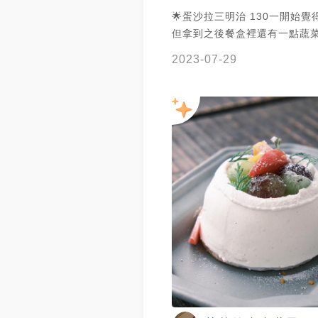
🌟蛋沙拉三明治 130一開始覺
但拿到之後餐盒裡還有一點蔬菜
還蠻棒的 一入口就真的覺得非常好吃 明
2023-07-29
明原料都非常簡單 但搭配的很
拉醬的蛋非常軟嫩 美乃滋的甜
握的很好 加了一點玉米增加口
是比較軟的類型 此外馬鈴薯泥
很大比例 因此和麵包一起吃不
乾 麵包非常好吃 外酥內軟 但
太硬而刮嘴 每一口麵包跟蛋沙
常好 足夠有層次 有濕潤度 會再