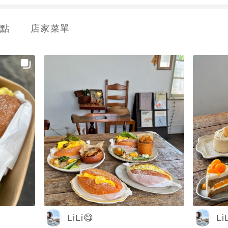
點
店家菜單
LiLi😋
Li