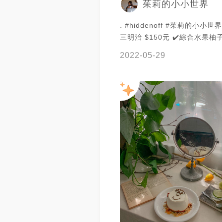
茱莉的小小世界
. #hiddenoff #茱莉的小小世界 ✔️蛋沙
三明治 $150元 ✔️綜合水果柚
$130元 ✔️奶油香料咖哩雞飯 $2
2022-05-29
季節水果蜂蜜優格香草戚風 $250
兩年的五月都碰到疫情來襲😷
波也可以趕快過去了～ ㊗️我的好姐妹 5月
壽星 @j.m23__ 生日快樂啦🎂 🔶蛋沙
三明治 超愛蛋沙拉夾三明治三
🤎 麵包是屬於帶有些嚼勁口感
🔶綜合水果柚子氣泡🍹 最上
片炙燒的脆脆的烤糖 飲品搭配
柚子醬，喝起來酸酸甜甜的😋 🔶奶油香
料咖哩雞飯 🐔 咖哩除了好吃
也好美啊🤩 跟一般吃到的咖
多了些香料的香氣 雞肉吃起來
也非常多樣豐富！好愛🥰 📌每人低消一份
餐點或一份飲品 📌採預約制 ( 前一天會