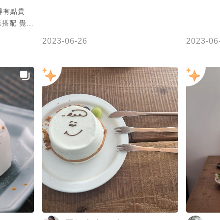
得有點貴
搭配 覺得
2023-06-26
2023-06
不錯 蛋沙
鹹跟口感掌
感 玉米也
的量沒有佔
會覺得非常
也不會烤到
拉的比例非
訪😋