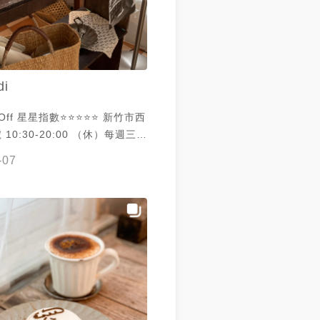
吐司也烤的好吃！ 外酥內軟跟蛋
去，好吃到讓人回味!! 🔖 伯
以鬆軟綿密的戚風蛋糕為基底，上
都是自製的鮮奶油 整體不甜不
di
同口味搭配不同的水果或配料 蜜
爵茶會非常適合 - 🌸 青醬蛋
⭐️⭐️ 新竹市西
🌸 香緹蜜香奶茶 NT.130 🌸 蛋
 10:30-20:00 （休）每週三、
50 🌸 伯爵蜜橙 - 🔖 Hidden
-07
、鹹食餐點、飲品 都非常非常好
0:00 (週三、週四公休) ☎ 03
特地訂購蛋糕 完全就是我心目中
10 - 食記網誌👇 新竹▴北區│簡單
idden off
的伯爵戚風蛋糕│Hidden off
一篇「蛋糕訂製表單」 填寫完畢
專頁即可喲！
kaln4869.pixnet.net/blog/post/36037768
 #波波
貨 #吃貨人生 #吃貨日記 #吃貨
日常 #美食 #SYUNKYAY