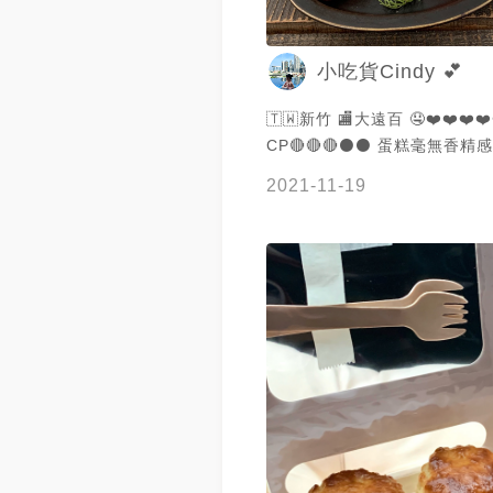
小吃貨Cindy 💕
🇹🇼新竹 🏬大遠百 🤤❤️❤️❤️❤️
CP🔴🔴🔴⚫️⚫️ 蛋糕毫無香精感一點也不
死甜 泡芙酥脆加上苦味巧克力
2021-11-19
沒有負擔及飽膩感的甜點set 
推薦 抹茶就比較普通 *蛋糕不