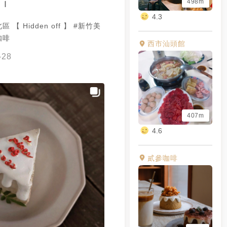
498m
 I
4.3
【 Hidden off 】 #新竹美
咖啡
西市汕頭館
-28
407m
4.6
貳參咖啡