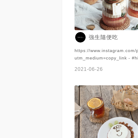
強生隨便吃
https://www.instagram.co
utm_medium=copy_link - #hiddenoff
#強生在防疫也要吃 因為想說
2021-06-26
什麼生日禮物，就是滑個手機
果突然想到我之前有看到一個
層的東西，就是它了啦～ 🍑
$330（價位不固定 你們知道夏
是盛產什麼水果嗎？有芒果、
瓜、百香果、火龍果、荔枝，
個就是水蜜桃（桃子！ 來自
蜜桃，整個就是放在上面等你
蜜桃凍Q彈可口、蜂蜜馬司卡