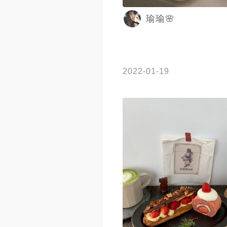
傳當天菜單 ) 🈺️：10:30–18:30 ( 三、四
瑜瑜🌸
公休 ） 📍：新竹市北區西門街135號 #
茱莉新竹美食 #新竹美食 #新竹
點 #下午茶 #新竹甜點 #新竹下
竹 #新竹美食系列 #新竹美食地
咖啡廳 #新竹咖啡 #hsinchu
2022-01-19
#hsinchufood #dessert #cak
#yummyday