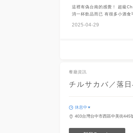
這裡有偽台南的感覺！ 超級Chi
消一杯飲品而已 有很多小酒食
也有戶外座位 洗手間超帥超好
2025-04-29
餐廳資訊
チルサカバ／落日
休息中
403台灣台中市西區中美街445