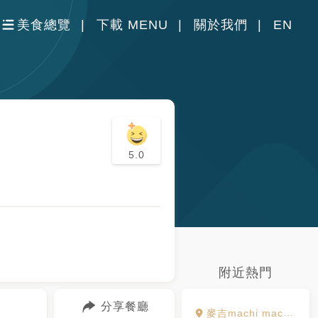
美食總覽
下載 MENU
關於我們
EN
5.0
附近熱門
分享餐廳
麥吉machi machi 台中勤美店