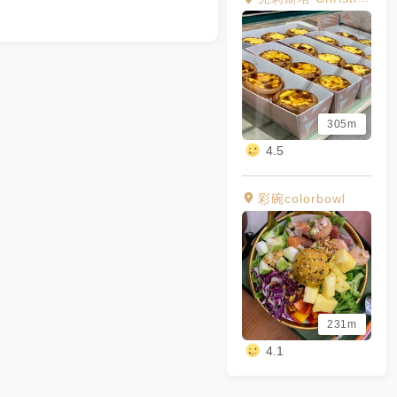
305m
4.5
彩碗colorbowl
231m
4.1