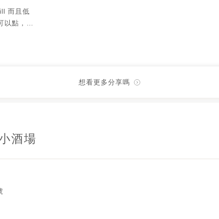
ll 而且低
可以點，
拍
想看更多分享嗎
小酒場
號