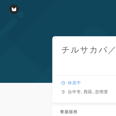
チルサカバ
休息中
台中市, 西區, 忠明里
餐廳服務