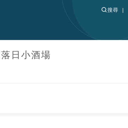
搜尋
／落日小酒場