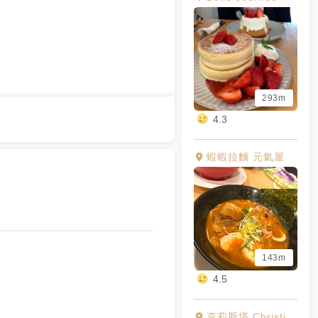
293m
4.3
蝦蝦拉麵 元氣屋
143m
4.5
克莉斯塔 Christinetart