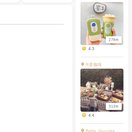
279m
4.3
R星咖啡
313m
4.4
Belle Journée 貝爵妮法式點心坊