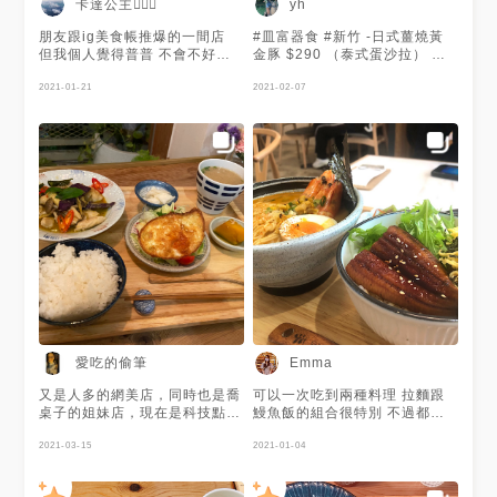
卡達公主🧝🏻‍♀️
yh
朋友跟ig美食帳推爆的一間店
#皿富器食 #新竹 -日式薑燒黃
但我個人覺得普普 不會不好吃
金豚 $290 （泰式蛋沙拉） 滋
但也沒有說到很好吃 因為有點
味豐富的薑燒豬肉，有洋蔥的甜
價位所以覺得cp值不高 建議當
2021-01-21
味，薑的味道也很和諧。整體份
2021-02-07
天提前訂個位比較不會踩空 🥢
量很足 定食可以選擇泰式蛋沙
韓式果香牛腩$420 老實說沒吃
拉或砂鍋白菜，砂鍋白菜就是家
到韓式跟果香的感覺😢 但裡面
常的白菜滷，泰式蛋沙拉有一顆
有4條年糕還算韓啦XD 比起韓
非常漂亮的半熟荷包蛋外加一些
式我覺得更像義式番茄燉牛腩
沾了泰式酸辣醬的生菜沙拉。也
但肉質也沒有很驚艷沒有特別軟
會附上一顆小豆腐，上面有小小
嫩 不過醬汁拌飯還不錯～ 整體
的干貝碎屑，普普通通。還有一
來說醃蘿蔔像韓式 小菜是泰式
碗味噌湯，味噌湯內很有誠意，
湯是日式 一餐能吃到這麼多元
有好幾顆貝類。 湯和白飯都可
的菜色也是很開心啦 🥢極上唐
以續，整體而言，是豐盛的餐
揚黑炸雞$290 最大賣點就是黑
點。 / 店內裝潢很漂亮，很適合
色的炸皮 不會覺得很膩或太油
拍照。餐點價格雖不平價，但都
膩 肌肉也蠻鮮嫩的 但其餘跟韓
很美味，是令人吃了很開心的食
式果香牛腩差不多 都普普通通
物們。在下午奇怪的時間點覓
飯可選白飯或十穀飯還可以續一
食，到處都沒東西吃，值得遇到
愛吃的偷筆
Emma
碗 我和朋友都最喜歡醃蘿蔔哈
了這家，我們都覺得得到救贖。
哈哈 看價位應該是不會再去了
又是人多的網美店，同時也是喬
可以一次吃到兩種料理 拉麵跟
不過新朋友還是可以試試看！
桌子的姐妹店，現在是科技點餐
鰻魚飯的組合很特別 不過都表
法，不用服務費，吃完飽飽飽😊
現一般 下次真的要來會想試其
2021-03-15
他的餐點 不過環境很舒適適合
2021-01-04
簡單吃吃 只是每個服務員動作
都好緩慢⋯ 需要很多耐心等待⌛️