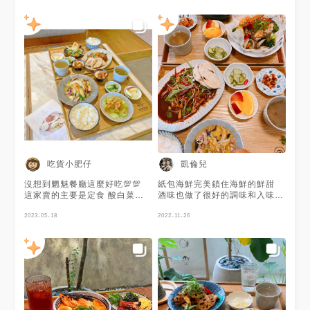
吃貨小肥仔
凱倫兒
沒想到魍魅餐廳這麼好吃💯💯
紙包海鮮完美鎖住海鮮的鮮甜
這家賣的主要是定食 酸白菜松
酒味也做了很好的調味和入味
阪豬 味道剛剛好 配菜的絲瓜 弄
京醬鴨搭配水潤餅很有特色 屬
的好好吃 湯喝起來甘甜 還貼心
2023-05-18
於下飯的搭配 配菜可以選擇莎
2022-11-26
的附有飯後水果 真的很推推👍
拉或者白菜滷 都不錯噢～
👍