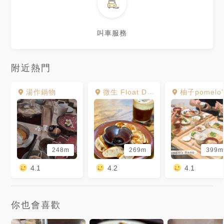
叫車服務
附近熱門
湯作鍋物
微生 Float Dept.
柚子pomelo's home
248m
269m
399m
4.1
4.2
4.1
你也會喜歡