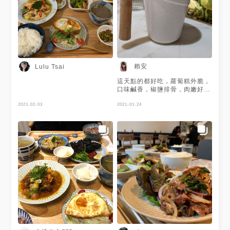
賴安
Lulu Tsai
這天點的都好吃，蘿蔔糕外脆，
口味鹹香，椒鹽排骨，肉嫩好
吃，鮭魚石狩鍋，鮭魚肉普通，
2021-02-03
湯頭很鮮甜，金萱烏龍味道清
2021-01-24
雅，是煮婦的菜