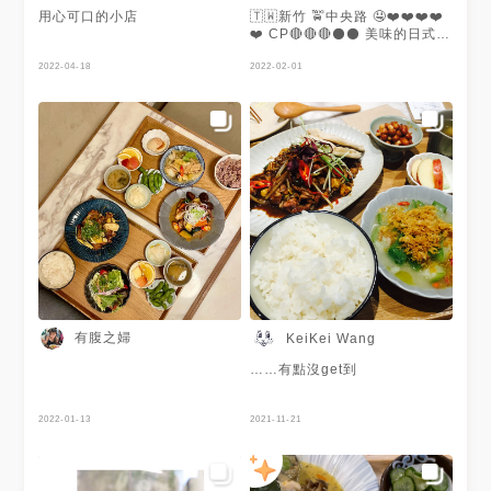
用心可口的小店
🇹🇼新竹 🚖中央路 🤤❤️❤️❤️❤️
❤️ CP🔴🔴🔴⚫️⚫️ 美味的日式風
格台式簡餐 最喜歡黑醋醬燒口
2022-04-18
味跟黑唐揚雞 冰品也不賴 布丁
2022-02-01
扎實稍小 整體有點小貴
有腹之婦
KeiKei Wang
……有點沒get到
2022-01-13
2021-11-21