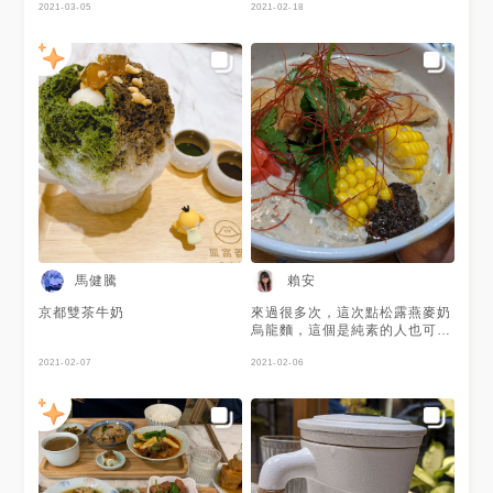
2021-03-05
選一，我選的泰式蛋沙拉超讚🤤
2021-02-18
＃新竹＃巨城＃定食＃冰
馬健騰
賴安
京都雙茶牛奶
來過很多次，這次點松露燕麥奶
烏龍麵，這個是純素的人也可以
吃的烏龍麵，烏龍麵Q,湯底松露
2021-02-07
味濃郁有濃湯感，好吃，單點是
2021-02-06
豬排，豬排肉嫩有味