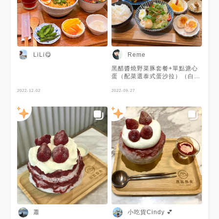
LiLi😋
Reme
黑醋醬燒野菜豚套餐+單點溏心
蛋（配菜選泰式蛋沙拉）（白飯
可續一次，餐點好吃，只是豬肉
2022-12-02
是炸的，比較難咬）
2022-09-27
蕭
小吃貨Cindy 💕