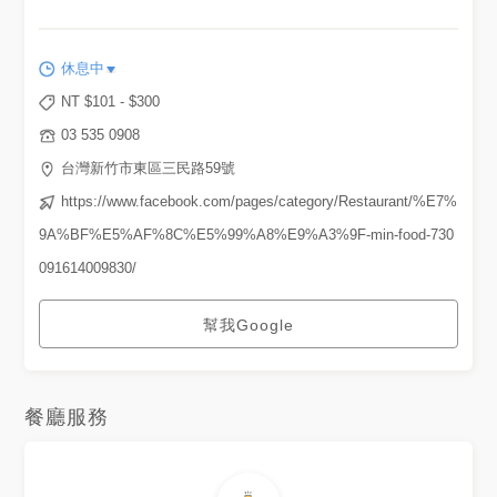
🍴義式番茄水煮鱸魚 也是十分
下飯的一道菜，鱸魚剛經過店家
很用心的處理，魚肉Q彈不帶腥
味，食用的過程中沒有吃到任何
休息中
魚刺，讓害怕吃魚的我也忍不住
多吃了幾口 🍴桔醬炸豆腐 搭配
NT $
101
- $
300
好玩券贈送的小點，非常建議趁
熱食用 🍴焦糖布丁
03 535 0908
台灣新竹市東區三民路59號
https://www.facebook.com/pages/category/Restaurant/%E7%
9A%BF%E5%AF%8C%E5%99%A8%E9%A3%9F-min-food-730
091614009830/
幫我Google
餐廳服務