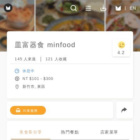
EN
皿富器食 minfood
4.2
145
人來過
121
人收藏
休息中
NT $
101
- $
300
新竹市, 東區
叫車服務
美食客分享
熱門餐點
店家菜單