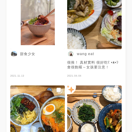
甜食少女
wang eat
很推！ 真材實料 很好吃ʕ •ᴥ•ʔ
會很飽喔～女孩要注意！
2021-11-13
2021-04-04