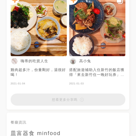
嗨蒂的吃貨人生
高小兔
雞肉超多汁，份量剛好，湯很好
搭配旅遊補助入住新竹的飯店獲
喝！
得「來去新竹住一晚好玩券」
$500，可用於近百家美食、伴
2021-01-04
手禮、文創等店家消費，皿富器
2021-01-03
食也是這次的合作店家之一:D
點餐方式使用手機掃QR code
是個很新鮮的體驗，料理的種類
想看更多分享嗎
繁多，又有點像是家裡會出現的
菜色，吃的出來食材的新鮮 🍴
黑醋醬燒野餐豚 調味有一點點
接近糖醋醬的感覺，咬下去的肉
餐廳資訊
質是Juicy不會柴，搭配玉米
筍、不會辣的燈籠椒、甜椒等蔬
皿富器食 minfood
菜，讓人有胃口大開的感覺～♪