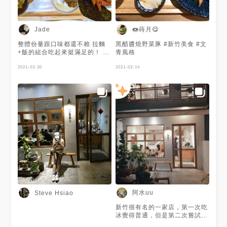
🍩蒔月😋
Jade
整體份量跟口味都還不賴 拉麵
黑醋醬燒野菜豚 #新竹美食 #文
+飯的組合吃起來挺滿足的！ 不
青風格
收服務費 點餐用QRcode 很不
錯 不過飲料意外地有點小杯 鰻
2021-03-30
2021-03-14
魚也只有一點點不太夠配飯 但
有附小菜可配
阿水uu
Steve Hsiao
新竹很有名的一家店，第一次吃
冰覺得普通，但是第二次嘗試鹹
食定食，極為好吃。附餐可以二