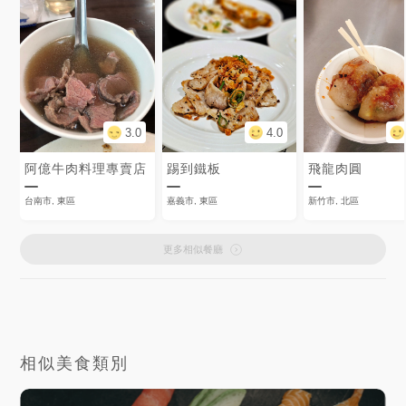
3.0
4.0
阿億牛肉料理專賣店
踢到鐵板
飛龍肉圓
台南市, 東區
嘉義市, 東區
新竹市, 北區
更多相似餐廳
相似美食類別