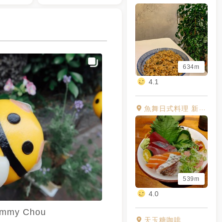
634m
4.1
魚舞日式料理 新店七張店
539m
4.0
mmy Chou
天玉糖咖啡