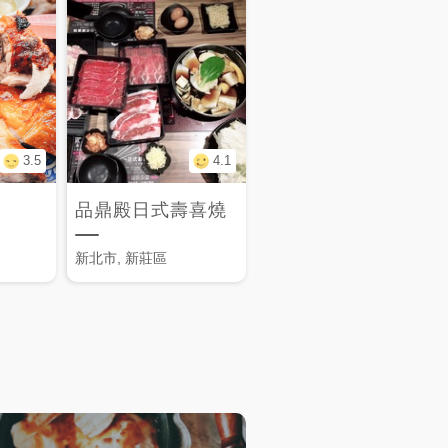
3.5
4.1
品鼎殿日式壽喜燒
新北市, 新莊區