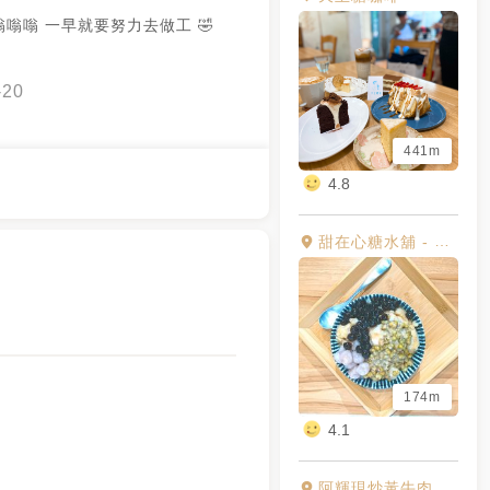
嗡嗡嗡 一早就要努力去做工 🤣
-20
441m
4.8
甜在心糖水舖 - 金咕溜豆花
174m
4.1
阿輝現炒黃牛肉