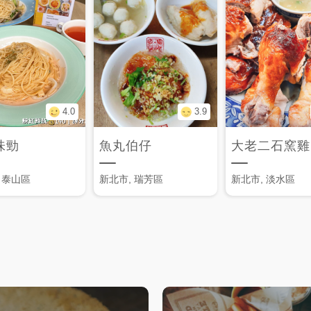
4.0
3.9
味勁
魚丸伯仔
大老二石窯雞
 泰山區
新北市, 瑞芳區
新北市, 淡水區