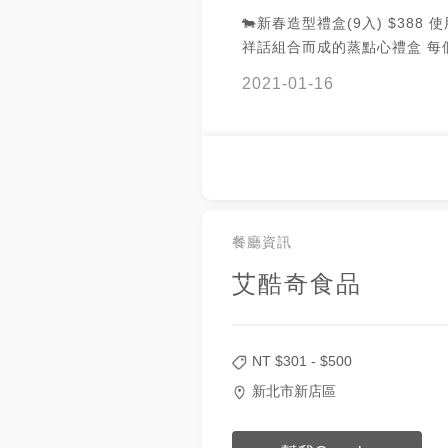
🐄新春造型禮盒(9入) $388 使用各式吉
祥話組合而成的蒸點心禮盒 每
不同口味 新春造型特色包子超
2021-01-16
吉大利造型包子(奶皇餡)x1 
包子(奶油綠豆沙)x1 開運必
包子(芝麻) x1 平平安安小蘋
(芋泥) x1 年年有魚造型包子(
x1 新春如意造型包子(玉米豬肉)
雞/財源滾滾/包中造型饅頭各x1 超適合
禮的選擇 #艾酷奇 #團購美食 #節慶禮盒
餐廳資訊
#造型包子 #造型饅頭 #禮盒
艾酷奇食品
NT $
301
- $
500
新北市新店區