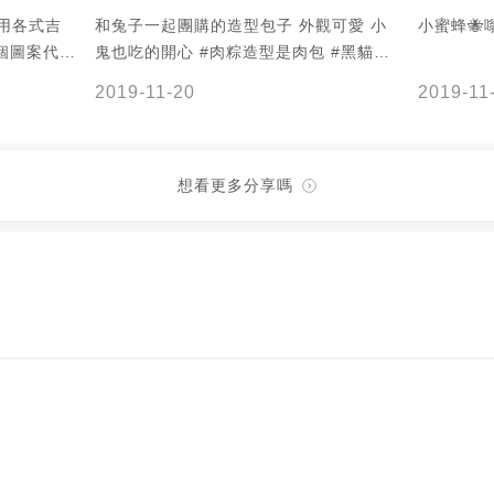
和兔子一起團購的造型包子 外觀可愛 小
小蜜蜂🐝
個圖案代表
鬼也吃的開心 #肉粽造型是肉包 #黑貓造
級吸睛 大
型是花生 #麋鹿造型是芋泥 #雪花造型是
2019-11-20
2019-11
牛運當頭造型
地瓜or南瓜起司 #老虎造型是奶黃 #媽咪
勝不倒翁造型
愛不是媽咪拜
果造型包子
香蔥豬肉)
想看更多分享嗎
 x1 小
送