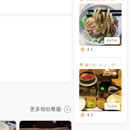
647m
4.1
彌生軒 やよい軒 YAYOI 七張店
511m
更多相似餐廳
4.3