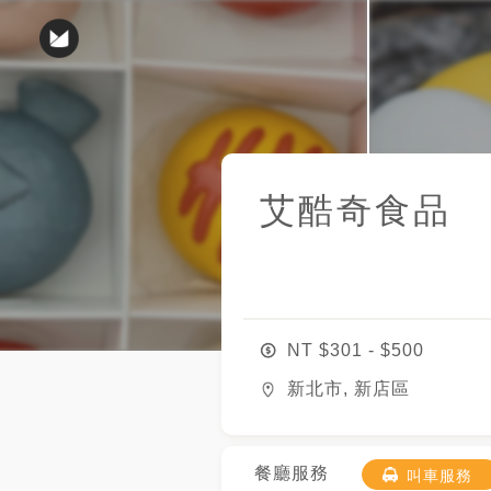
艾酷奇食品
NT $
301
- $
500
新北市, 新店區
餐廳服務
叫車服務