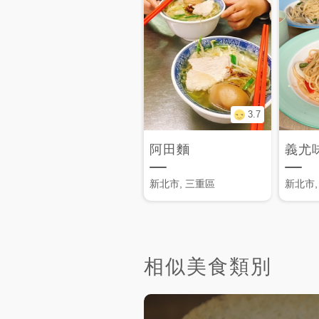
3.7
阿田麵
義尤
新北市, 三重區
新北市,
相似美食類別