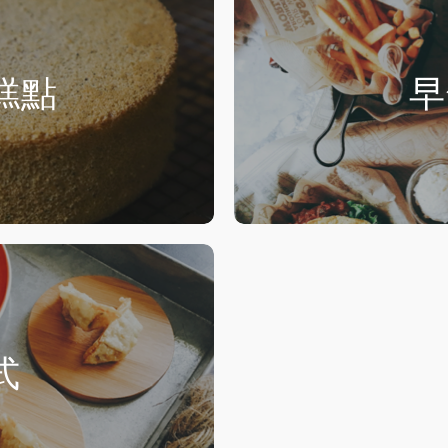
糕點
早
式