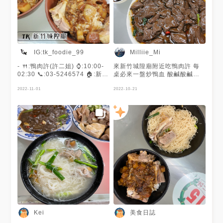
IG:tk_foodie_99
Milliie_Mi
- 🍴:鴨肉許(許二姐) ⌚️:10:00-
來新竹城隍廟附近吃鴨肉許 每
02:30 📞:03-5246574 🏠:新竹
桌必來一盤炒鴨血 酸鹹酸鹹的
市北區北門街35號 - 這間算是
特色在地美食真的不能錯過餒
新竹必吃的一家鴨肉店了 附近
2022-11-01
2022-10-21
停車場很多但是假日城隍廟超級
滿 建議要早點來停車😐 店內翻
桌率也很快 假日都會有人在背
後等你吃完😂 - 📍鴨肉飯 💵65
滷肉偏肥 嘴巴超黏的 給的鴨肉
跟其他家是鴨肉絲不一樣 鴨肉
有一腿有兩塊肉👍🏻 鴨香的味道
幾乎都是被滷肉給蓋過 口味偏
重 比較油膩 怕肥肉還是建議點
鴨肉盤 - 📍炒鴨血 💵80 幾乎每
桌都會點個炒鴨血 可見其人氣
程度 烏醋調味 酸溜酸溜 鴨血有
夠嫩 滑嫩滑嫩的口感入嘴 超棒
的❤ - 覺得鴨肉飯不妥有點硬尬
🤨 建議還是吃鴨肉炒麵比較好
美食日誌
Kei
在點個1/4鴨肉盤來吃一定很滿