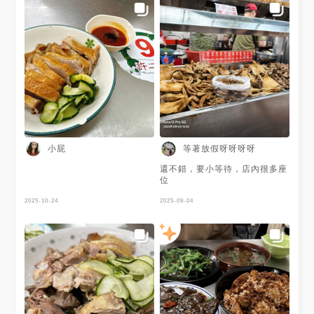
小屁
等著放假呀呀呀呀
還不錯，要小等待，店內很多座
位
2025-10-24
2025-09-04