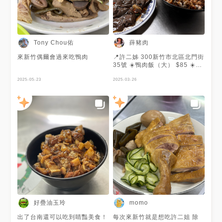
Tony Chou佑
薛豬肉
來新竹偶爾會過來吃鴨肉
📍許二姊 300新竹市北區北門街
35號 ☀️鴨肉飯（大） $85 ☀️炒
鴨血 $80 ☀️下水湯（小） $75
2025-05-23
☀️炒青菜 $80 這家是我從小吃
2025-03-26
到大的童年回憶！ 鴨肉飯超級
大碗 真的不是開玩笑的那種 份
量爆炸多 鴨肉又嫩又香 帶點油
脂的香氣 配上滷汁 整碗飯都被
滷到超入味 每次一吃就是滿滿
的回憶 那個味道根本刻在記憶
裡 炒鴨血一定要點 超酸超開胃
但不是死酸的那種 是酸得剛剛
好 配飯一流 而且還是軟的鴨血
入口滑嫩又有味道 吃一口就停
不下來 這個味道真的無敵～ 炒
青菜也很讚 炒得剛剛好 不會油
膩 味道也不會太重 配著鴨肉飯
一起吃 剛好解膩又爽口 這家真
的是我的童年記憶 每次吃到這
好疊油玉玲
momo
味道 就好像回到小時候一樣 來
新竹沒吃許二姊 就像沒來過一
出了台南還可以吃到睛豔美食！
每次來新竹就是想吃許二姐 除