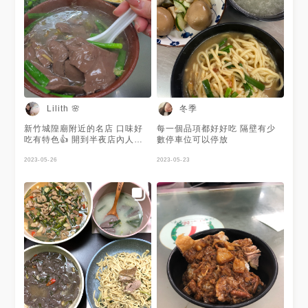
鴨血(辣) 平常不怎麼愛「血」的
me居然蠻喜歡的 辣本身是提香
用的很讚，鴨血口感又很不錯
不過菜單上真的看不出來這麼大
一盤欸，一般人看到一盤$80真
的會點嗎ಠ_ಠ 💁‍♀️總的來說我真
的不懂這個人潮是怎麼來的欸，
人那麼多位子又超擠東西再好吃
我也會覺得不好吃 為了賺錢不
顧客人用餐體驗和品質就是這個
冬季
Lilith 🌸
樣子嗎? 不曉得🤷🏻‍♀️ ｜新竹北區
城隍廟附近 ｜生意非常非常好
新竹城隍廟附近的名店 口味好
每一個品項都好好吃 隔壁有少
一定要先找位子 ｜畫單點餐，
吃有特色👍 開到半夜店內人潮
數停車位可以停放
無服務費，先結 #20f食驗室
不斷 炒鴨血💲80 #新竹城隍廟
#20f食驗室田調
#鴨肉許 #宵夜 #排隊美食 #附
2023-05-26
2023-05-23
菜單