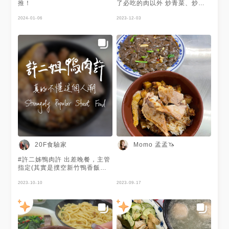
樣 🌟5/5
推！
了必吃的肉以外 炒青菜、炒鴨
血都好好吃 我今天不舒服吃不
2024-01-06
下真可惜 湯麵的湯超級好喝 根
2023-12-03
本牛奶湯骨頭熬的很入味
20F食驗家
Momo 孟孟🦄
#許二姊鴨肉許 出差晚餐，主管
指定(其實是撲空新竹鴨香飯
ಥ_ಥ 🍚鴨肉飯 I’m sorry但我真
的痛恨吃飯咬到 碎 骨 頭 管你
2023-10-10
2023-09-17
是雞還鴨我都直接淘汰，敗部復
活也不給^^ 但認真說的話鴨皮
韌、肉偏柴難咬開，肉燥的香氣
也不夠 No offense可是高雄鴨
肉珍目前還是領先喔(眨眼 🦆炒