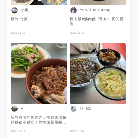
小風
Yun-Rue Huang
新竹 北區
鴨肉飯=滷肉飯+鴨肉？ 真的很
香
2023-01-19
2022-12-17
A
LiLi😋
新竹有名的鴨肉許，鴨肉飯湯麵
炒麵都不錯吃！炒鴨血是黑醋調
味的滿清爽但不太合我的胃口
以為會是麻辣鴨血的味道🥹 環
2022-12-14
2022-11-24