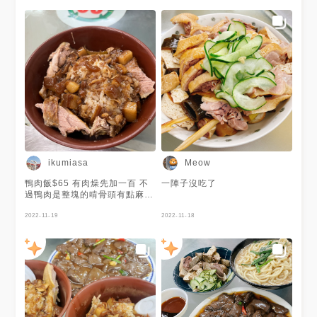
境衛生不佳 🥹
ikumiasa
Meow
鴨肉飯$65 有肉燥先加一百 不
一陣子沒吃了
過鴨肉是整塊的啃骨頭有點麻煩
印象中應該是令一間鴨香飯比較
好吃
2022-11-19
2022-11-18