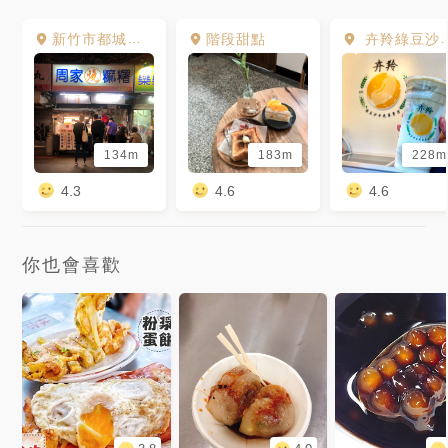
新竹市都城隍廟 周家燒麻糬
階段甜點
卉羚綠豆沙牛乳專賣店
134m
183m
228m
4.3
4.6
4.6
你也會喜歡