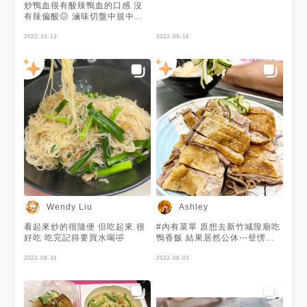
足🙆🏻‍♂️🙆🏻‍♀️ - 分類: #TK吃新竹
炒鴨血很有酸辣鴨血的口感 沒
探店次數:1 再訪意願:炒鴨血在
有辣偏酸😖 滷味切盤中規中矩
呼喚我我就會到🤤 - #新竹美食
推鴨胗不死硬是Q嫩的口感 ⭐️⭐️⭐️
#城隍廟美食 #城隍廟 #鴨肉許
還行！！！沒有特別驚豔
2022-10-13
2022-09-16
#許二姐 #鴨肉飯 #炒鴨血 #鴨
肉 #鴨血 #鴨肉麵 #鴨肉炒麵 #
在地美食 #在地小吃 #食物攝影
#美食推薦 #美食日記#美食 #好
吃
Wendy Liu
Ashley
看起來炒的很隨便 但吃起來 很
#內有菜單 原想去新竹城隍廟吃
好吃 吃完記得要買水喝🤣
鴨香飯 結果居然公休⋯登愣😭
就改去吃這家也是新竹城隍廟蠻
2022-08-31
好評的 #鴨肉許二姐 他們的鴨
2022-08-03
肉飯跟想像中不一樣 是那種鴨
「滷肉」飯 但吃起來很香很下
飯 最推 #炒鴨血 看每一桌都有
點 我們也點來試試看 沒想到一