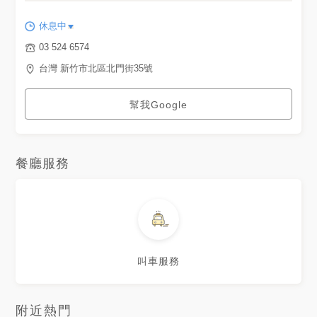
🔥🔥 加了一點醋整個很開胃 一
口接著一口 完全停不下來🤭 -
休息中
我是雪莉 歡迎大家一起追蹤我
跟我一起追趕跑跳碰 喜歡我就
03 524 6574
追蹤我吧👉🏻
@shelly_food_life - 整體來說
台灣 新竹市北區北門街35號
❤️❤️❤️❤️🤍(4/5分) 有些食物不
太推 但大部分都還不錯 必點鴨
血喔✨ - 📍鴨肉許(許二姊) 🏠新
幫我Google
竹市北門街35號 ⏰10:00-
02:30 ☎️03-5246574 #新竹景
點 #新竹美食 #新竹宵夜 #鴨肉
#鴨肉許 #鴨肉飯 #新竹城隍廟
美食 #新竹 #新竹城隍廟 #台灣
餐廳服務
小吃 #台灣美食 #taiwanfood
#foodie #taiwanese
#foodblogger #tt_lifestyle
叫車服務
附近熱門