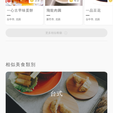
3.8
4.0
一心古早味蛋餅
飛龍肉圓
一品豆花
台中市, 北區
新竹市, 北區
台中市, 北區
更多相似餐廳
相似美食類別
台式