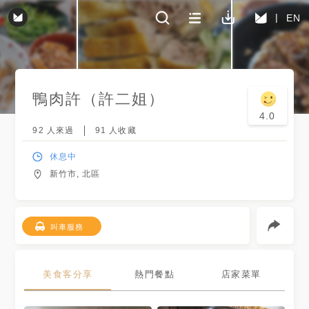
EN
鴨肉許（許二姐）
4.0
92
人來過
91
人收藏
休息中
新竹市, 北區
叫車服務
美食客分享
熱門餐點
店家菜單