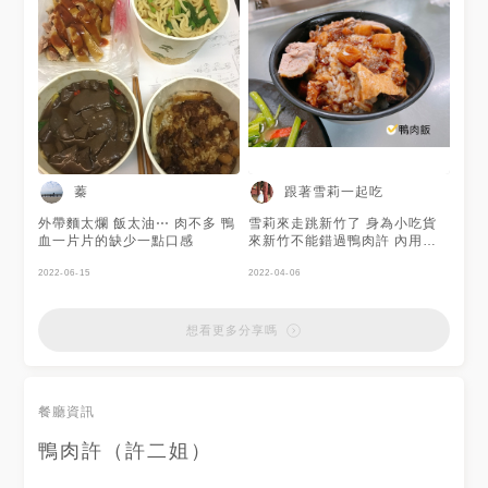
吃驚為天人 帶點微酸的醋香 雖
然天氣炎熱 但吃下肚後胃都開
了😋 超級好吃，來一定要點！
貢丸湯有鴨骨的味道 家人喝了
有點不習慣 但我還可以接受 不
愧是google評論多達8000多
則，4.0顆星的店家👍🏻 有點新竹
城隍廟附近 推薦可以來吃看看
喔！ 💰鴨肉飯60元 💰炒鴨血75
元 #鴨肉許二姐 #新竹 #新竹美
食 #新竹餐廳 #新竹小吃 #新竹
蓁
跟著雪莉一起吃
城隍廟 #新竹城隍廟美食
#ashley吃新竹
外帶麵太爛 飯太油⋯ 肉不多 鴨
雪莉來走跳新竹了 身為小吃貨
血一片片的缺少一點口感
來新竹不能錯過鴨肉許 內用要
先找位置再點餐喔‼️ 因為客人太
2022-06-15
多了～常有併桌的情形 為了好
2022-04-06
吃的食材大家別介意🫣 - 📌鴨肉
飯$50 有沒有看到那個肉燥的色
澤 再來一碗飯都不是問題🤪 肉
想看更多分享嗎
燥味道香而不鹹不膩🤤🤤 鴨肉
量很多 但肉質覺得有點小柴😅
📌炒鴨肉麵(大$90、小$70) 我
覺得還是乖乖點飯就好😂 麵不
餐廳資訊
太推 味道還行但沒什麼特別的
麵條煮的有點太爛 📌炒青菜$65
鴨肉許（許二姐）
📌炒鴨血$100 歐某歐某！這個
必點 好吃到爆炸 鴨血偏軟～不
是硬的那種 所以是真的鴨血🔥