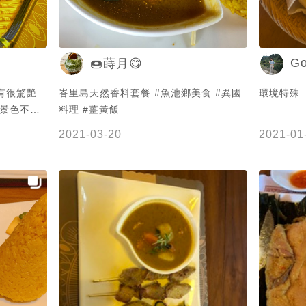
Go
🍩蒔月😋
有很驚艷
峇里島天然香料套餐 #魚池鄉美食 #異國
環境特殊
 景色不錯
料理 #薑黃飯
2021-03-20
2021-01