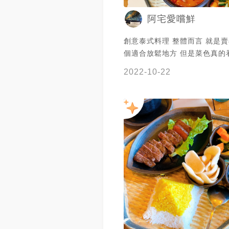
阿宅愛嚐鮮
創意泰式料理 整體而言 就是賣
個適合放鬆地方 但是菜色真的
菜都放鳳梨，端看個人口味 本
2022-10-22
歡 菜色都偏甜 從前菜到主菜 