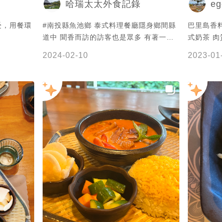
eg
哈瑞太太外食記錄
受，用餐環
#南投縣魚池鄉 泰式料理餐廳隱身鄉間縣
巴里島香料
道中 聞香而訪的訪客也是眾多 有著一秒
式奶
到巴厘島的感受 新年走春 多樣貌 快樂過
2024-02-10
2023-01
新年是一定要的 祝大家新年快樂