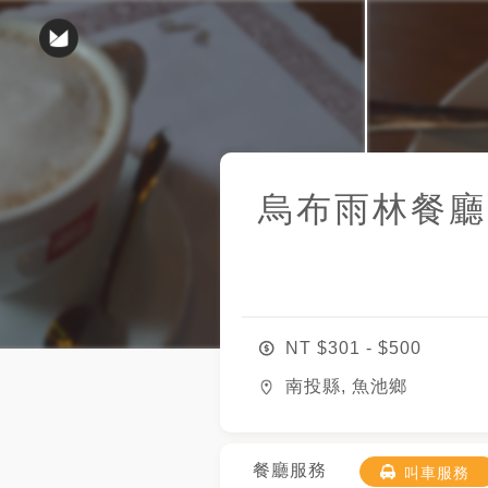
烏布雨林餐廳
NT $
301
- $
500
南投縣, 魚池鄉
餐廳服務
叫車服務