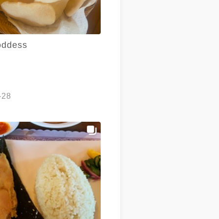
ddess
-28