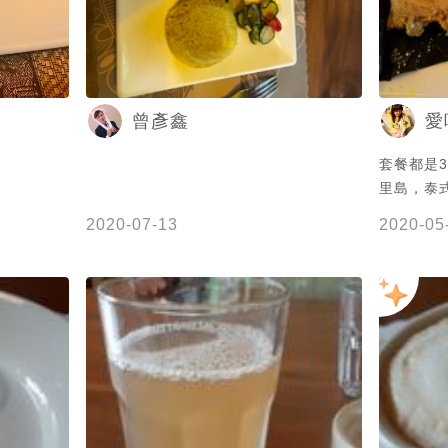
曾彥鑫
愛
套餐都是3
里島，泰
𡷊搭配
2020-07-13
2020-05
坡肉骨茶
店家自製
十分清爽
餐廳整個