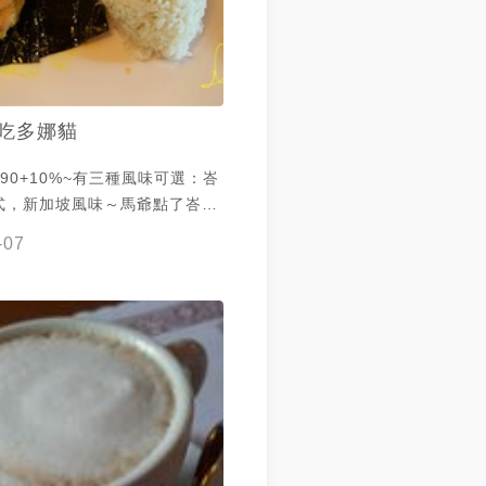
吃多娜貓
90+10%~有三種風味可選：峇
式，新加坡風味～馬爺點了峇里
薑黃飯＆咖哩套餐~我則點了新加
-07
搭配海南雞飯的口味~ 會先送上
的青木瓜絲~吃起來酸甜脆口，
~湯類表現驚人~尤其肉骨茶爽囗
很有南洋風唷～