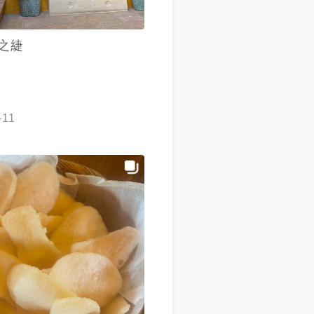
之緁
-11