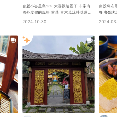
台版小峇里島✨✨ 太喜歡這裡了 非常有
南投烏布
國外度假的風格 前菜 青木瓜涼拌味道偏
餐 餐點
甜不酸 還是偏好酸一點的味道😂😂 峇里
悅的景點
2024-10-30
2024-03
島黃咖哩雞 雞肉吃起來超嫩 味道濃郁 配
是餐點的
上很有口感的泰國薑黃飯 整體來說還不錯
那滋味難
吃👍👍 #日月潭美食