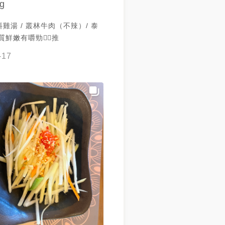
g
雞湯 / 叢林牛肉（不辣）/ 泰
茶 肉質鮮嫩有嚼勁👍🏻推
-17