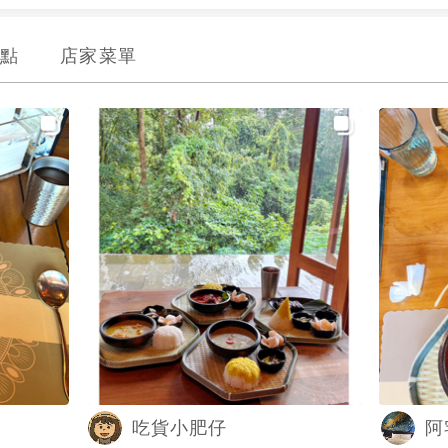
點
店家菜單
吃貨小肥仔
阿