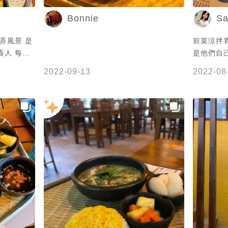
Bonnie
Sa
弄風景 是
前菜涼拌
看人 每道
是他們自
人是不太喜
菜
2022-09-13
2022-08
都讓人失望