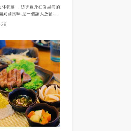
雨林餐廳， 彷彿置身在峇里島的
充滿異國風味 是一個讓人放鬆愉
 也是適合拍照打卡的好地方 但
-29
話很看人畢竟太有特色 創意料理
以形容 #烏布雨林餐廳