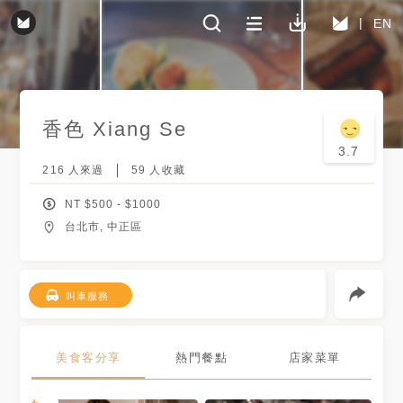
EN
香色 Xiang Se
3.7
216
人來過
59
人收藏
NT $
500
- $
1000
台北市, 中正區
叫車服務
美食客分享
熱門餐點
店家菜單