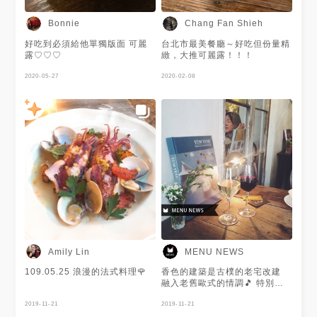
不說儀式感很濃厚 環境也是很
歐式的風格 尤其晚上時前院還
Bonnie
Chang Fan Shieh
有超唯美燈串🕯️！ 整體是偏昏暗
的浪漫情調風格 很適合紀念日
好吃到必須給他單獨版面 可麗
台北市最美餐廳～好吃但份量精
來慶祝 不過下次如果真的還要
露♡︎♡︎♡︎
緻，大推可麗露！！！
來的話 比較想挑午餐時段或是
下午茶時段 除了低消比晚餐時
2020-05-27
2020-02-08
段便宜（只需要一份餐點）之
外，也想好好看看白天版本的前
院跟裝潢！ - 💡 三人用餐含服
務費共花費NT$3500，人均約
NT$1167 - 美味程度：🌕🌕🌕🌑
🌑 整體環境：🌕🌕🌕🌕🌗 服務態
度：🌕🌕🌕🌕🌑 - 圖片來源🔍ig
帳號：stop__your__hunger/
吃貨金仔吃飽飽
Amily Lin
MENU NEWS
109.05.25 浪漫的法式料理🌹
香色的建築是古樸的老宅改建
融入老舊歐式的情調🎵 特別推
薦晚上前來用餐～ 搖曳的燭光🕯️
2019-11-21
搭配異國美食 彷彿飛了一趟歐
2019-11-21