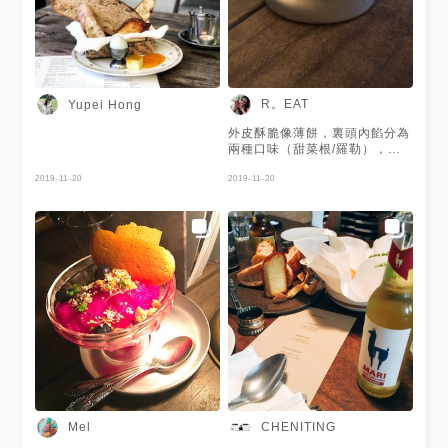
R。EAT
Yupei Hong
外皮酥脆像薄餅，裏頭內餡分為
兩種口味（甜菜根/羅勒），內
餡吃起來像慕斯很平衡，沒有過
2019-11-20
分的搶味。 內餡感覺有加入奶
2019-11-20
油，害怕羅勒&甜菜根味道太重
的人，可以嘗試看看。 一口小
品，真的是一口接著一口吃。
Mel
CHENITING