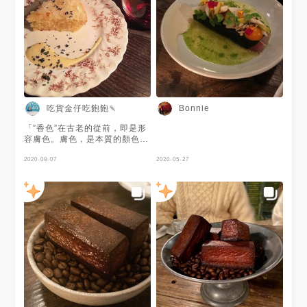
menu才知道另一塊是鵝肝？ 我
#foodphotography
跟方在吃的時候一直以為是舒肥
#foodgasm #delicioso #eat
雞耶，口感味道都好像舒肥雞🤣
#foodgram #vscofood
🤣 - 臘梅/蘋果/可可 兩顆球球咬
#morning #foodblogger
開會爆漿！ 球球下面是可可
#taipei #igfoodie #taipeifood
粉，吃完球球後可以把可可粉撒
#igfood #foodblog #foodpics
到玫瑰花蘋果派上 蘋果派旁邊
#breakfast
有很清爽的鮮奶油跟肉桂醬 有
肉桂就有聖誕節的氣氛啊～～
這道甜點我好喜歡😍夠應景 - 香
吃貨金仔吃飽飽🍡
Bonnie
蕉/百香果 第二道的這個甜點我
比較吃不懂 香蕉巧克力很像盒
「”香色”在古老的從前，即是形
裝的那種巧克力，而且是甜度很
容膚色。膚色，是本質的顏色，
低的那種 - 整體還是覺得這次體
它樸拙、原始、人味、有溫度，
驗感受蠻不錯的 環境老宅的氛
那是食物原來的模樣。」—香色
2020-08-07
2020-05-27
圍真的很棒！！ 但聖誕套餐這
Xiang Se - 紀念一下大一請父
樣沒啥牛還要$2000會讓我覺得
母吃的第一頓飯💛 當時還沒開
有點貴 下次要找個白天再來吃
設這個帳號 沒有認真拍照，也
他們的可麗露💓💓
沒有認真記菜單 但是體驗的感
覺還是記得（尤其是付了一大筆
錢的部份😂） 印象中點了兩個
開胃菜、兩份主餐、兩份甜點跟
一支紅酒🍷 有一道 #麵疙瘩 非
常好吃！有驚豔的那種❤️ 但其
他就比較普通😂 晚餐時間來吃
感覺比較不划算 父母也比較吃
不慣，覺得只是花大錢吃氣氛
食物跟價位不呈正比💔 但不得