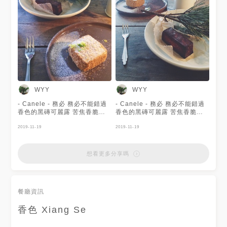
WYY
WYY
- Canele - 務必 務必不能錯過
- Canele - 務必 務必不能錯過
香色的黑磚可麗露 苦焦香脆的
香色的黑磚可麗露 苦焦香脆的
滋味 需要親自品嚐才會了解 -
滋味 需要親自品嚐才會了解 -
檸檬達克瓦茲 - 酥脆的夾餡摻有
2019-11-19
檸檬達克瓦茲 - 酥脆的夾餡摻有
2019-11-19
薄荷微微的香氣 每一入口 皆充
薄荷微微的香氣 每一入口 皆充
滿著驚喜的氣息 這兩款甜點都
滿著驚喜的氣息 這兩款甜點都
很推薦 #香色 #XIANGSE
很推薦 #香色 #XIANGSE
想看更多分享嗎
餐廳資訊
香色 Xiang Se