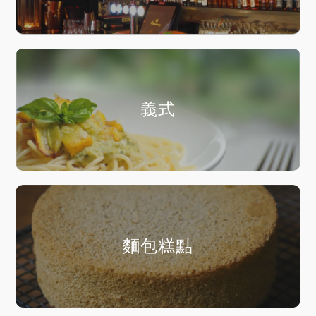
義式
麵包糕點