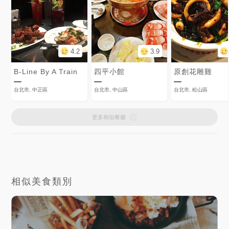
4.2
3.9
B-Line By A Train
四平小館
原創花雕雞
台北市, 中正區
台北市, 中山區
台北市, 松山區
更多相似餐廳
相似美食類別