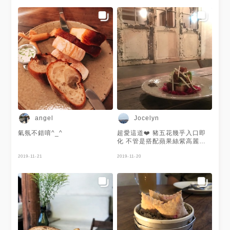
洲旅遊✈️ 謝謝 @WYY 提供美照
❤️照片都有種溫和的感覺呢～
angel
Jocelyn
氣氛不錯唷^_^
超愛這道❤️ 豬五花幾乎入口即
化 不管是搭配蘋果絲紫高麗菜
或是旁邊的調味粉 都非常好
2019-11-21
吃！
2019-11-20