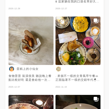
🕯️ 這家躺在我的口袋名單好久了
啊 趁聖誕節來試試他們的聖誕
2020-12-29
套餐✅ 採預約制，桌上還用粉筆
2020-12-27
寫了我的名字！ 晚餐set總共8
道＋1道招待的脆餅😍 👉🏻聖誕套
餐（晚餐 $1970/人） - 肉腸/水
梨/櫻桃蘿蔔 干貝/柑橘/洛神花
生干貝切丁 感覺是用生食級干
貝～一點腥味都沒有，好好吃
一旁醃蘿蔔片清爽解膩 - 陽明山
鱒魚/奶油乳酪/口袋麵包 這道我
真的神愛，可以吃好幾盤沒問
題！ 鱒魚的鹹味很夠 醃番茄畫
龍點睛，酸酸甜甜 我趁對面的
在回訊息 偷偷把他的番茄叉走
了嘿嘿嘿 - 小牛胸腺/櫛瓜/煙花
女 這道的特色是用櫛瓜捲成麵
的樣子 要跟煙花女醬汁拌在一
蛋糕上的小仙女
起吃 小牛胸腺丸子口感很耐嚼
但調味我覺得最普通 - 鮑魚/南
食物普普 裝潢很美 聽說晚上餐
. 來個不一樣的文青風早午餐🥗
瓜/高雄147號米 是我愛的濃郁
點比較好吃 還是會給他一次機
正面臨著不一樣的交錯年代🐣 I
南瓜湯🧡 燉飯裝在貝殼裡面，
會
hope it will go well in this
味道帶一點微辣 - 大野山雞/黑
2020-12-07
era😌 #早餐 #早午餐 #美食 #
2022-11-10
松露/鵝肝 今天的主餐是雞 會先
好吃 #美味 #美味しい #台北美
把整隻聖誕烤雞端上來給我們拍
食 #foodstagram #food
照，真是超級壯觀欸 不用幫我
#foodie #foodporn
們切整隻留下來沒關係喔🤪🤪
#delicious #deliciousfood
雞皮又厚又脆跟餅乾一樣 看了
#dessert #brunch