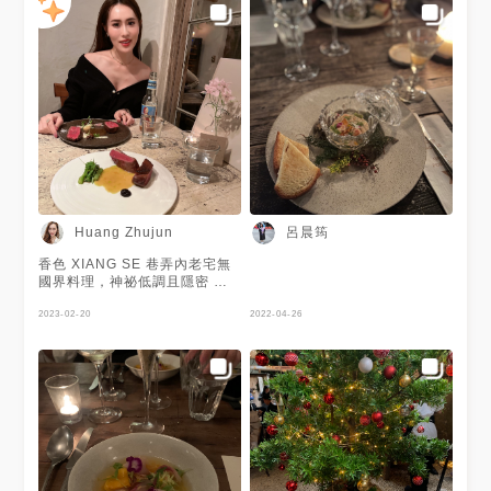
呂晨筠
Huang Zhujun
香色 XIANG SE 巷弄內老宅無
國界料理，神祕低調且隱密 套
餐式的 總之～澳洲M9和牛紐約
客很嫩好吃必點
2023-02-20
2022-04-26