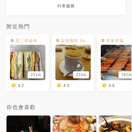
叫車服務
附近熱門
高三孝碳烤吐司 南昌總店
柒號咖啡 No7. Coffee
黃家香腸
251m
324m
782m
4.2
4.3
4.6
你也會喜歡