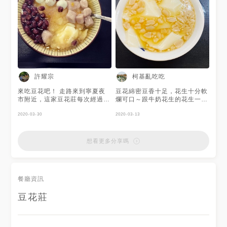
許耀宗
柯基亂吃吃
來吃豆花吧！ 走路來到寧夏夜
豆花綿密豆香十足，花生十分軟
市附近，這家豆花莊每次經過都
爛可口～跟牛奶花生的花生一樣
超多人，今天沒人便走了進來，
軟哈哈😄麻糬的粉給的超足的！
點了豆花➕紅豆、芋圓、黑白圓
2020-03-30
去寧夏一定要記得給胃留一個空
2020-03-13
（小顆芝麻圓）70元。 挫冰很
間裝點心呀！！ #台北 #台北美
細滑，入口即化，豆花口感較棉
食 #寧夏夜市 #豆花莊 #汪汪溜
細，淡淡黃豆香，黑白圓，紅豆
達日記
想看更多分享嗎
也蠻好吃，相較之下芋圓就一般
般，糖水應該是二砂熬煮，甜度
剛好。 用上瓷碗，整份質感提
升不少。
餐廳資訊
豆花莊