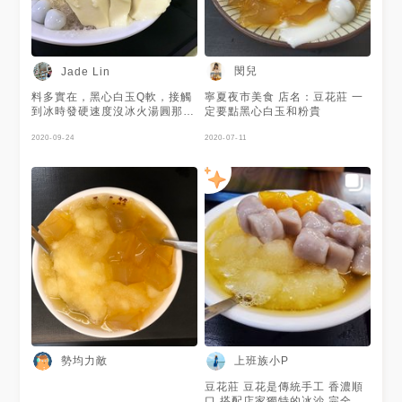
閔兒
Jade Lin
料多實在，黑心白玉Q軟，接觸
寧夏夜市美食 店名：豆花莊 一
到冰時發硬速度沒冰火湯圓那麼
定要點黑心白玉和粉貴
快，但還是建議早點在最佳賞味
時刻品嚐 冰體有咬感、糖水清
2020-09-24
2020-07-11
涼解渴不膩口 豆花微帶古早焦
香味，綿密好吃 一碗可以當正
餐的冰品
勢均力敵
上班族小P
豆花莊 豆花是傳統手工 香濃順
口 搭配店家獨特的冰沙 完全不