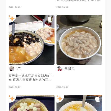
會甜膩 解暑必吃！ 有二樓座
2020-06-19
位，寬敞不擁擠～
2020-05-30
王昭元
YY
夏天來一碗冰豆花超級消暑的～
🧊 這家在寧夏夜市附近的豆花
莊 料多實在又好吃😋 我點的我
最愛的三種料 粉圓&花生&粉粿
2020-05-27
2020-05-27
都很好吃！！沒有雷的👍🏼👍🏼