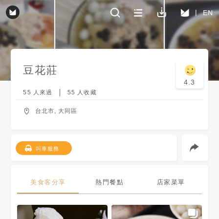
EN
豆花莊
4.3
55
人來過
55
人收藏
台北市, 大同區
叫車服務
美食客分享
熱門餐點
店家菜單