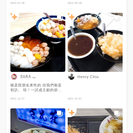
2023-01-06
體覺得夏天來一碗，非常的消
2022-05-28
暑，甘蔗冰砂不會過於太甜膩，
配料跟豆花也好吃。 拍攝日📷
2022/05/28 美味程度🌟🌟🌟🌟
S̆̈ȦR̽Aͦ ​ت
Henry Chiu
雖是陪朋友來吃的 但我們都是
初訪。 哇！一試成主顧的節奏
吖～～
2021-12-27
2021-11-01