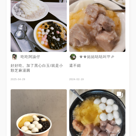
吃吃阿諭仔
🍄🍄姑姑咕咕叫🎊🎉
好好吃。加了黑心白玉/就是小
還不錯
顆芝麻湯圓
2025-04-29
2024-02-19