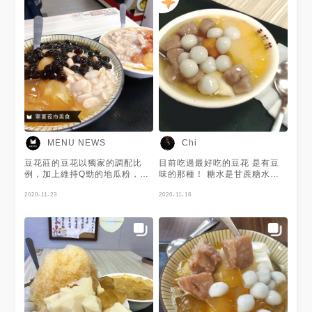
MENU NEWS
Chi
豆花莊的豆花以獨家的調配比
目前吃過最好吃的豆花 是有豆
例，加上維持Q勁的地瓜粉，吃
味的那種！ 糖水是甘蔗糖水不
起來滑順又有彈性 熱豆花是以
死甜 冰很綿密 重點是小顆的芝
紅豆湯為底、冰豆花是以糖水為
2020-11-23
麻湯圓！！！ Q彈 芝麻味濃又
2020-11-16
底 加上迷你湯圓包上芝麻的黑
不會太甜 比大顆的芝麻湯圓好
心白玉當作配料，好吸晴～ 謝
吃很多 就在寧夏夜市對面 可以
謝 @YY 提供美照❤️
吃完燒麻糬剉冰再來吃湯圓豆花
😆😆