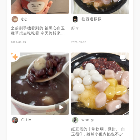
往西邊尿尿
₵₵
之前刷手機看到的 被黑心白玉
好ㄘ
種草想去吃吃看 今天終於來啦~
- ⧫粉圓豆花+黑心白玉
$50+$15 豆花蠻綿密的 我喜歡
2023-07-29
2023-03-30
粉圓 有嚼勁 黑心白玉裡面有芝
麻餡 還不錯吃 - 🕰️營業時間
22.~1. 🏠店家資訊 台北市大同
區寧夏路49號 🚇交通方式 捷運
雙連站 - - #台灣 #台北 #寧夏夜
市 #中山站 #雙連站 #台灣美食
#台北美食 #寧夏夜市美食 #中
山站美食 #雙連站美食 #豆花莊
#豆花 #黑心白玉 #粉圓 #甜點
#taiwan #taipei #taiwanfood
#taipeifood #ccㄘ台北
2023/05/14
CHIA
wan-yu
紅豆煮的非常軟爛，微甜。 白
玉很Q，雖然小但內餡也不少，
不易久放，遇到冰會硬化！ 整