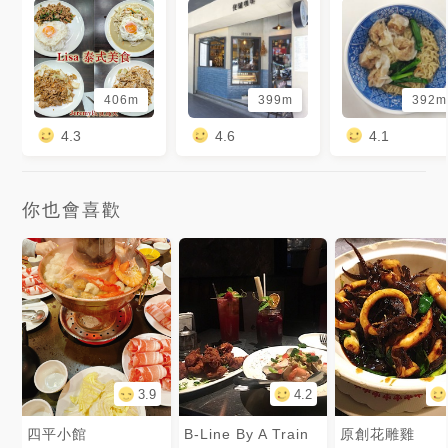
406m
399m
392m
4.3
4.6
4.1
你也會喜歡
3.9
4.2
四平小館
B-Line By A Train
原創花雕雞