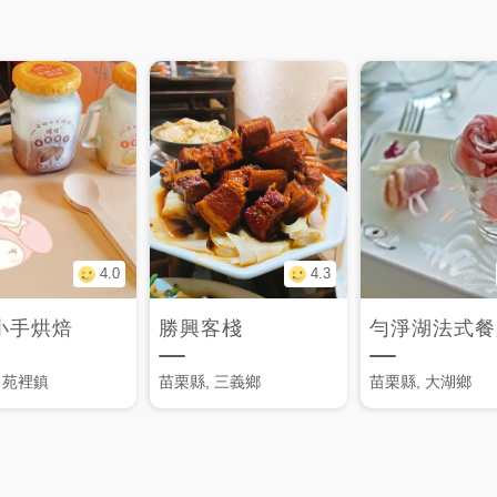
4.0
4.3
小手烘焙
勝興客棧
勻淨湖法式餐
 苑裡鎮
苗栗縣, 三義鄉
苗栗縣, 大湖鄉