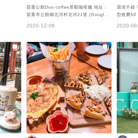
苗栗公館Doo coffee景觀咖啡廳 地址：
環境不錯
苗栗市公館鄉北河村北河21號 (Google
型收費50
地圖搜尋享樂祕境民宿露營農場) 電話：
2020-12-08
2020-08
037-225252 營業時間：11:00～20：00
👄法鬥是店長^_^全場跑～怎麼這麼可愛
🐶 #苗栗景點 #苗栗美食 #苗栗公館
Doocoffee景觀咖啡廳 #Doocoffee #苗
栗景觀咖啡廳 #苗栗法鬥餐廳 #法鬥餐廳
#法鬥 #ninibooboo @ DooCoffee景觀
咖啡廳 IG:kapo1149