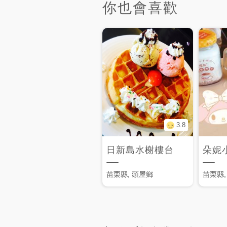
你也會喜歡
3.8
日新島水榭樓台
朵妮
苗栗縣, 頭屋鄉
苗栗縣,