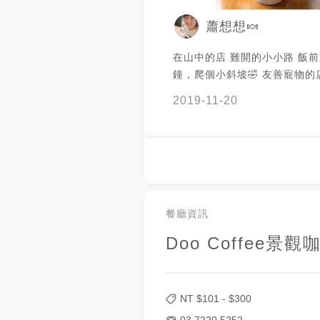
蕭想想🍬
在山中的店 難開的小小路 飯前
鐘，爬個小斜坡🤣 友善寵物的店 店長：
法鬥狗 意外的好多人潮，東西好好吃！ -
2019-11-20
------------------------------------- 
章魚燒批薩 $340 🍴香煎嫩
麵 $360 🍹覆盆子氣泡飲 $18
泡飲 $180 🍹秘境奶蓋綠 $14
茶 ----------------------------------------
👁‍🗨FB:doocoffee景觀咖啡廳
https://www.facebook.com/
餐廳資訊
Doo Coffee景觀
NT $
101
- $
300
03 7220 5252