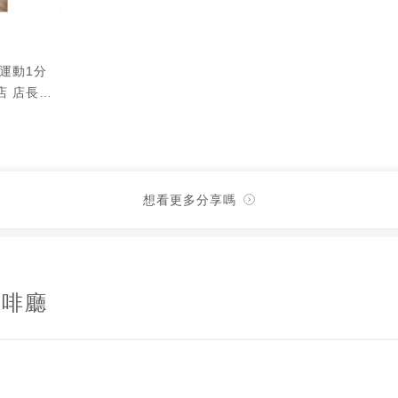
運動1分
🍴和風
雞青醬義大利
0 🍹柳橙氣
0 ☕附餐紅
想看更多分享嗎
DooCoffeeViewCafe/
咖啡廳