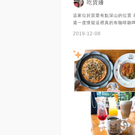
吃貨姍
這家位於苗栗有點深山的位置 
還一度懷疑這裡真的有咖啡聽嗎
好有找到 這家裡面有兩隻法鬥
2019-12-08
🐶 連餐點都很用心呢 雖然沒
光吃甜點跟輕食我就覺得超級好