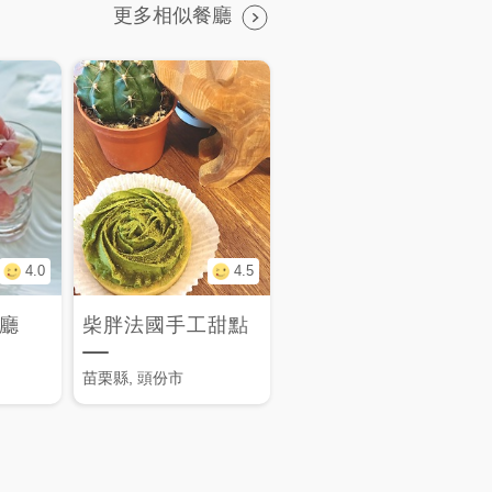
更多相似餐廳
4.0
4.5
廳
柴胖法國手工甜點
苗栗縣, 頭份市