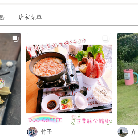
點
店家菜單
竹子
卉