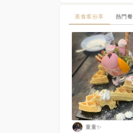
美食客分享
熱門餐
童童✨