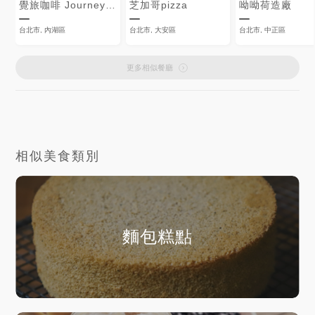
覺旅咖啡 JourneyKaffe
芝加哥pizza
呦呦荷造廠
台北市, 內湖區
台北市, 大安區
台北市, 中正區
更多相似餐廳
相似美食類別
麵包糕點