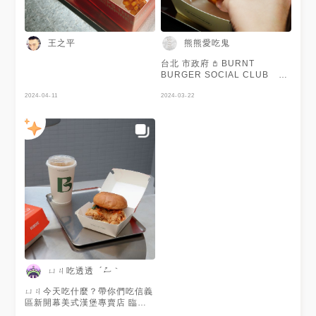
王之平
熊熊愛吃鬼
台北 市政府 𖤘 BURNT
BURGER SOCIAL CLUB ⠀#
新開幕 ⠀⠀⠀⠀⠀⠀⠀⠀⠀⠀⠀
2024-04-11
▍Burnt經典堡 ┈┈┈ $ 280 ▍炸
2024-03-22
洋芋薯條┈┈┈┈$ 80 ▍炸蕃麥
┈┈┈┈┈┈$ 120 ▍無糖綠茶
┈┈┈┈┈$ 80 ▍Burnt氣泡水 ┈┈┈
$ 80 ⠀⠀⠀⠀⠀⠀⠀⠀⠀⠀⠀ 煎烤
過的布里歐麵包，邊緣微酥，柔
軟中帶點彈性 疊上稍有厚度的
漢堡排，一咬噴香 大肆流淌的
肉汁伴著芝麻葉的香氣與洋蔥的
甜味特別好吃！ 爐烤蕃茄恰好
解決了起司、美乃滋的膩口滋
味。 整體層次豐富、風味融
恰，很好吃～
⠀⠀⠀⠀⠀⠀⠀⠀⠀⠀⠀ 另外選了辣
醬調味的炸玉米、薯條做配餐
酥炸細薯口感爽脆，懇求粉香氣
ㄩㄐ吃透透 ´ސު｀
足 兩者相比炸玉米的口感與調
味較為油膩。
ㄩㄐ今天吃什麼？帶你們吃信義
⠀⠀⠀⠀⠀⠀⠀⠀⠀⠀⠀ 文末來小小
區新開幕美式漢堡專賣店 臨時
抱怨一下 店內因為是開放式廚
決定來市政府吃新開幕的美式漢