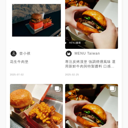
曾小祺
MENU Taiwan
花生牛肉堡
專注炭烤漢堡 強調煙燻風味 選
用新鮮牛肉與特製醬料 口感層
次豐富 店內風格工業感十足 還
2025-07-02
有提供精選啤酒🍺 是喜愛重口
2025-02-25
味美式漢堡與社交聚會的好去處
謝謝 @熊熊愛吃鬼 提供的美照
💓