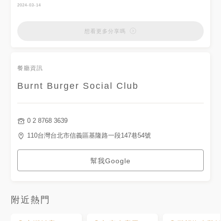
房的關係油煙頗重 希望這點可
堡🍔還好準時到差一點就客滿沒
2024-03-14
以再做改善…
有位子!!生意超好的٩۹(๑•̀ω•́
⠀⠀⠀⠀⠀⠀⠀⠀⠀⠀⠀ 𝘮𝘶𝘳𝘮𝘶𝘳…
๑)۶ 漢堡跟配菜都很好吃！花生
⠀⠀⠀⠀⠀⠀ ⠀⠀⠀⠀⠀ •套餐飲品
牛肉堡小可惜花生味道被藍莓蓋
想看更多分享嗎
折抵 $30 •無提供訂位服務 •店
住 ( 我喜歡花生濃一點 ) 但口味
內不提供餐具
還是好吃的 🤭 炸雞堡內含蝦醬
⠀⠀⠀⠀⠀⠀⠀⠀⠀⠀⠀
美乃滋，完全不會膩，炸雞外脆
┈┈┈┈┈┈┈┈┈┈┈┈┈┈┈┈┈ 𝘐𝘯𝘧𝘰 .
內多汁，可以🤤 配菜細薯條+墾
餐廳資訊
𓇠 ⠀⠀⠀⠀⠀⠀⠀⠀⠀⠀⠀ ☞ 台北
求粉以及炸蕃麥+辣醬是必點🤤
市 信義區 基隆路 1 段 147 巷
- ✔️ 花生牛肉堡 $280 ✔️ 炸雞
54 號 ☼ 11:30 - 14:30、
Burnt Burger Social Club
堡 $260 ✔️ 炸洋芋薯條 $80 ✔️
17:30 - 20:30，週日公休 ⚐ 市
炸蕃麥 $120 ✔️ 無糖綠茶 $80 -
政府捷運站 4 號出口，步行約 9
📍 台北市信義區基隆路一段147
分鐘 ⸝⸝⸝ ⠀⠀⠀⠀⠀⠀⠀⠀⠀⠀⠀
巷54號 🚉 #捷運市政府站 🕰
⠀⠀⠀⠀⠀⠀⠀⠀⠀⠀⠀
11:30-14:30 17:30-20:30 (週
0 2 8768 3639
⠀⠀⠀⠀⠀⠀⠀⠀⠀⠀⠀ sᴇᴇ ᴍᴏʀᴇ
一休) - #ㄩㄐ吃の圓滾滾🍍 #ㄩ
✍︎︎ #熊熊吃市政府🐻 #熊熊吃漢
ㄐ吃市政府站
110台灣台北市信義區基隆路一段147巷54號
堡🐻 #台北美食 #台北漢堡 #市
政府美食 #信義區美食 #信義美
食 #試營運 #美式漢堡 #漢堡 #
幫我Google
美食推薦 #排隊美食 #美式餐廳
#台北美式餐廳 #新店報報
#taipeifood #burger
#burntsocialclub
附近熱門