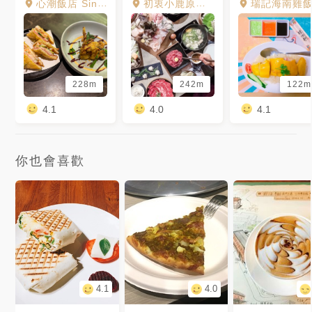
心潮飯店 Sinchao Rice Shoppe
初衷小鹿原味鍋物
瑞記海南雞
228m
242m
122m
4.1
4.0
4.1
你也會喜歡
4.1
4.0