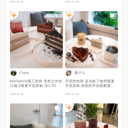
#jellyjellycafe #jellyjelly慢工
咖啡廳#台北美食#忠孝新生#忠
2021-01-22
沒吃草莓蛋糕的朋友就是他了 #
2020-12-06
烘焙 #台北美食 #忠孝新生 #忠
孝新生美食#忠孝新生咖啡廳#
台北咖啡廳 #台北美食 #忠孝新
孝新生美食 #忠孝新生咖啡廳 #
慢工烘培#甜點#咖啡廳
生站美食 #忠孝新生站 #台北甜
臨沂街 #中正區美食
@MENU Taiwan
點 #台北甜點店 #草莓蛋糕 #草
莓 #抹茶 #taipeicafe
栗子🌰
Cielo
#jellyjelly慢工烘焙 意料之外的
芋泥控的我 這次點了他們紫薯
口感 #紫薯芋泥蛋糕 ($170) 真
芋泥蛋糕 綿密的芋頭搭配紫薯
的很神奇 是QQ嫩嫩的綿密口感
內餡 上面在擠上芋泥鮮奶油 整
不太像戚風 而是有點濕潤 芋泥
2020-12-05
體口感就是綿密不乾口 芋頭味
2020-10-28
口感很棒 芋頭香氣足夠口感滑
蠻重 只可惜沒有吃的紫薯的味
順 每一層口感香氣都不同 很有
道 雖然我覺得都蠻甜的 但搭配
層次感 #黑金芝麻蛋糕 ($160)
美式 我覺得剛剛好😚 - ▫️紫薯芋
芝麻也是超濃郁的 芝麻焙香氣
泥蛋糕 $170 ▫️可可巧酥蛋糕
足 芝麻粉濃郁乾爽 整體吃口感
$170 ▫️美式咖啡 $120 - ✔️低消
一致順口 #可可巧酥蛋糕
一杯飲料 ✔️不收服務費喲 - 📍
($170) 巧酥口感很棒 巧妙的出
台北市中正區臨沂街31-1號 🚇