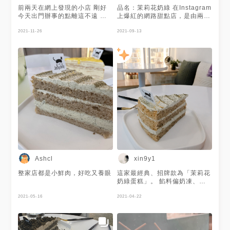
前兩天在網上發現的小店 剛好
品名：茉莉花奶綠 在Instagram
今天出門辦事的點離這不遠 所
上爆紅的網路甜點店，是由兩位
以去外帶了兩塊小蛋糕和一杯咖
在廣告業的大男生轉行開業的，
啡☕️ 🔸茉莉花奶綠蛋糕 🔸黑金
2021-11-26
後來總算有實體店面囉，適合網
2021-09-13
芝麻蛋糕 🔹法芙娜摩卡 環境上
美拍照打卡吃甜點的地方 這次
雖然空間不大 但人不多的時候
是挑戰店內招牌-茉莉花奶綠，
感覺挺舒適的 來說說甜點～ 蛋
蛋糕上面是綠茶鮮奶油，灑上茉
糕體濕潤口感鬆軟 內餡香氣很
莉花花瓣點綴，中間夾著綠茶奶
足 鮮奶油清爽不膩 整體起來的
酪，蛋糕體是偏濕潤的那種，整
甜度不會太高 茉莉花奶綠一入
體而言吃起來蠻清爽好吃的，不
口的茉莉花茶香很濃郁 內層夾
會膩口，不太有罪惡感 ----------
了奶凍 很好的融合了奶&茶香
------------------------------- #臺
黑金芝麻灑上芝麻粉後增加了香
北 #忠孝新生 #臨沂街 #網美 #
氣的層次 甜度上稍稍比茉莉花
蛋糕 #生日蛋糕 #茉莉花奶綠 #
奶綠再甜一點 (芝麻粉本身帶點
茉莉花 #奶綠 #茶蛋糕 #函數 #
甜 可以不加 但是會少了點香氣
函數嘗蛋糕
咖啡的部分似乎有添加酒精 蓋
過了整體的咖啡香 個人覺得有
點可惜 貼心帥氣的店員會詢問
Ashcl
xin9y1
飲料是不是要直接喝 如果沒有
還會幫你加一層防漏紙喔！ 清
整家店都是小鮮肉，好吃又養眼
這家最經典、招牌款為「茉莉花
爽的鮮奶油最過份了😭 讓人直
奶綠蛋糕」。 餡料偏奶凍、果
忽略罪惡感想再吃一口啊～
凍質地，伴隨著茉莉花的清香，
————JellyJelly 慢工烘焙
2021-05-16
完全沒有一絲甜膩的氣息。 如
2021-04-22
———— 📍台北市中正區臨沂
果用手搖飲料來比喻就是無糖蛋
街31-1號 ☎️ (02)2321-8391
糕。
⏰(三)～(日) / 12:00-19:00 (例
假日內用限2小時) 💰✔️現金