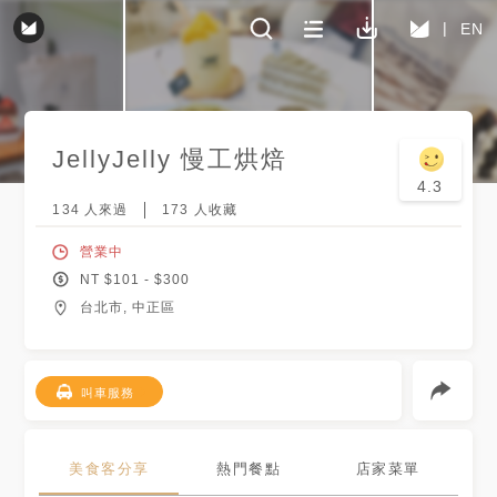
EN
JellyJelly 慢工烘焙
4.3
134
人來過
173
人收藏
營業中
NT $
101
- $
300
台北市, 中正區
叫車服務
美食客分享
熱門餐點
店家菜單