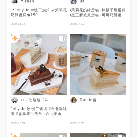
Yizhen
jia
📍Jelly Jelly慢工烘焙 ✔️茉莉花
•茉莉花奶綠蛋糕 •檸檬千層蛋糕
奶綠蛋糕💲150
•黑芝麻戚風蛋糕 •可可巧酥蛋糕
每日供應的甜點都不一樣 可以
2020-08-14
先上店家的ig查詢 #台北#美食#
2020-07-12
台北咖啡廳#慢工烘焙#蛋糕
ㄩㄐ吃透透 ´ސު｀
Rainie倩
Jelly Jelly 慢工烘培 #台北咖啡
廳 #忠孝新生美食 #台北美食 開
了一段時間的Jelly Jelly 記得
剛開幕的時候人潮不斷 朋友也
2020-07-06
2020-07-04
一直推薦我要去 所以就決定吃
週末炸雞前來吃看看啦！ 濃郁