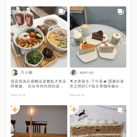
方小貓
wan-yu
我是因為豆腐麵這道餐點才來這
🌟忠孝新生-下午茶🫖 隱藏於巷
間餐廳。 但在等待內用的過程
弄之間的CP值文青咖啡廳☕️ 📍
中，發現很多客人來自取蛋糕，
柚香乳酪蛋糕$190/片 層次豐富
且現場也很多蛋糕是預訂的。
2024-12-05
的蛋糕🍰 上層微酸可以吃到葡
2024-03-20
看來，這間餐廳主打的是甜點，
萄柚的顆粒，中間綿密乳酪，底
不是鹹食。 鹹食是中規中矩，
部餅乾酥脆，整個很厲害👍每一
但甜點很好吃，偏貴就是了。
層都不會搶走各自風采又很融
若中囊不羞澀，倒是可二訪。
合，屬於清爽好吃的一款蛋糕❤️
現在的擺設就是走INS風，白色
📍白雪草莓蛋糕$190/片 一般般
收納箱墊木板就是椅子，好喜歡
的奶油草莓蛋糕 📍可可巧酥蛋
這樣簡約的風格。 可使用line
糕$170/片 上桌整個很Q彈，整
pay.。
體表現一般般 📍榛果拿鐵$160/