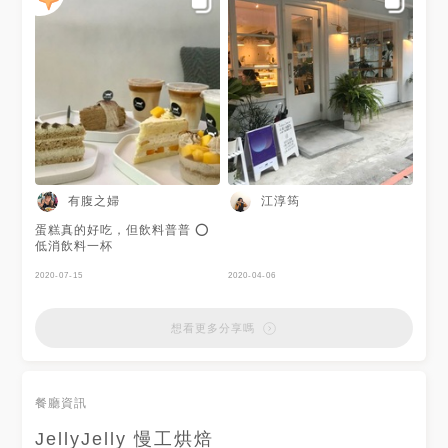
不死甜的可可巧酥 第一口就決
定要再來吃他！ 網路推薦來
Jelly必點的茉莉綠 第一口感覺
好像綠蓋的味道 夾層很像奶酪
或慕斯 增加整體層次跟濕潤口
感 兩者我喜歡可可多過茉莉綠
藍莓優格雪泥不會太甜好喝~ -
✔ 可可巧酥蛋糕 $170 ✔ 茉莉
花奶綠蛋糕 $150 ✔ 藍莓優格
雪泥 $170 ✔ 焦糖瑪奇朵 $150
- 📍 台北市中正區臨沂街31-1
號 🚉 #捷運忠孝新生站 ⏲
12:00-19:00 (週一週二休) - #
有腹之婦
江淳筠
ㄩㄐ吃の圓滾滾🍍#ㄩㄐ吃忠孝
新生站
蛋糕真的好吃，但飲料普普 ⭕️
低消飲料一杯
2020-07-15
2020-04-06
想看更多分享嗎
餐廳資訊
JellyJelly 慢工烘焙