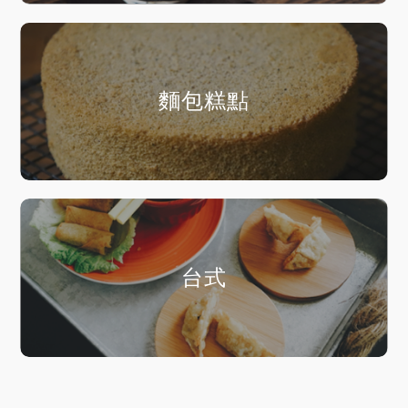
麵包糕點
台式