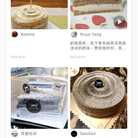
杯 偏甜 📍貝里斯拿鐵 有貝里斯
獨特的味道，還行 📷拍攝時
間：2024/03/16 ❤️美味程度：
🌕🌕🌕🌕 #忠孝新生#華山#下午
茶#下午茶☕️#蛋糕#蛋糕🍰#咖
啡#咖啡☕️#jelly#jellyjelly#甜
點
Bonnie
Ruyo Yang
奶綠蛋糕，咬下會有綠茶清香跟
淡淡的奶味，覺得很特別，第一
次吃到。 戚風蛋糕鬆軟不乾，
2022-05-07
中間有一層奶酪綿密，甜味淡淡
2021-12-02
的很清爽。 等待店員包裝外帶
的時候，突然發現蘇打綠的青峰
居然在內場整理🤔 所以這家可
能是他開的或者有投資
芮愛吃🤫
function