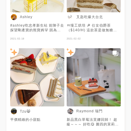
叉匙吃爆大台北
Ashley
#ashley吃忠孝新生站 前陣子去
🍴慢工烘培 🔎 仕女伯爵茶
探望剛產寶的熊寶媽🐻 因為現
（$140/H) 這款茶是做無糖
在疫情關係 月中都不能開放親
的，和伯爵茶的差別是多了花果
屬進入 我們就約在月中附近的
2021-02-18
香，喝起來有淡淡的水果味，有
2021-02-02
咖啡廳 當然首要大聊的就是各
舒眠放鬆的感覺。 喝起來很舒
種生產故事及育兒故事 我真的
服也很順口，非常適合女生💓🌸
覺得我聽這類故事聽到目前生養
🌺 很推薦給喜歡花果香的人～ -
小孩的慾望逐漸趨於0⋯(遠目)
🔎桑椹莓果氣泡飲（$150） 味
真ㄉ⋯太可怕惹😭 這家是熊寶
道酸酸甜甜的很好喝！是女生會
媽帶我去的 後來才知道原本是
喜歡的口味🥰 還能吃到一些果
網購甜點店起家 兩年前開設實
粒吶！ 蠻推薦這杯氣泡飲的～
體門市 到現在還是超級夯～ 候
(⁎⁍̴̛ᴗ⁍̴̛⁎) - 🔎茉莉花奶綠蛋糕
位了一下 到吃完離席，門口還
（$150） 奶綠味很濃，就像真
是滿滿人潮 人家說人都是有一
的在喝奶綠一樣，吃進去的第一
個甜點胃 我們兩個人一人各點
口比較感受得到綠茶的味道，後
一個甜點一起share吃 光是甜點
面就有點被奶味蓋過去了。 蛋
就非常多樣選擇 喜歡他們的菜
糕非常Q彈～也不會讓人覺得很
單是手繪風 很可愛 蛋糕用料實
膩！ 一個人也能全部吃完🥴🤤 -
在吃得出來 甜而不膩的滋味 用
📍補充📍 💰低消：每人一杯飲
Raymond 瑞門
Tzu😸
餐環境舒適 是一家好吃好拍又
品 純白的外觀加上一點日式風
好聊的店 會這麼受歡迎真的都
格～很適合拍照📷 晚上店裡的
平價精緻的小甜點
新品黑白草莓法芙娜回歸！ 超
是有原因的👍🏻 下次來吃吃看其
霓虹燈也超可愛的❤️ 但是店裡
級～～～ 好吃😋 圖四的茉莉花
他口味的蛋糕🍰 #jellyjelly
空間稍小一點。 - - - - - #台北
奶綠蛋糕依舊好吃🤤 今年冬天