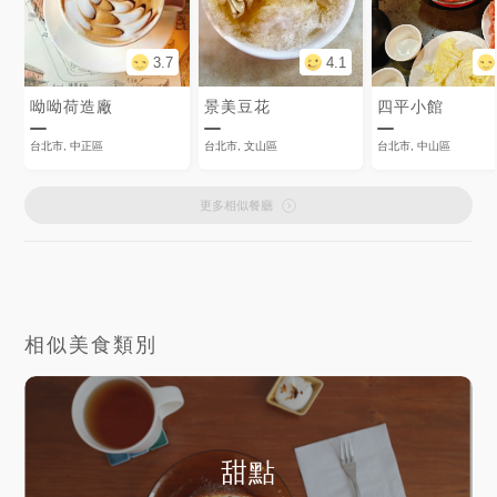
3.7
4.1
呦呦荷造廠
景美豆花
四平小館
台北市, 中正區
台北市, 文山區
台北市, 中山區
更多相似餐廳
相似美食類別
甜點