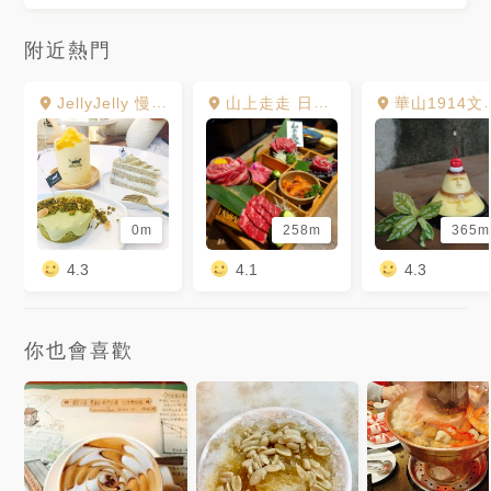
附近熱門
JellyJelly 慢工烘焙
山上走走 日式無菜單燒肉專門店-台北華山店
華山1914文創園區
0m
258m
365m
4.3
4.1
4.3
你也會喜歡