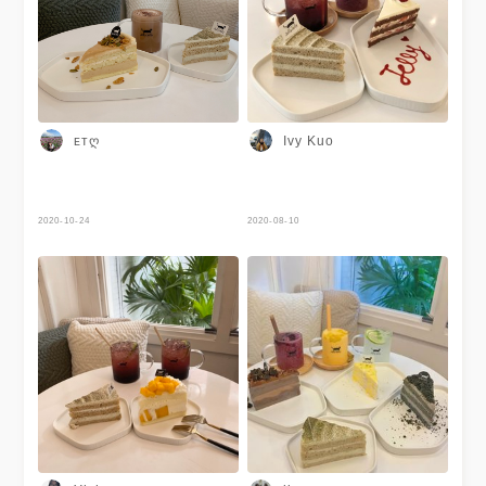
現在濃郁的蛋糕體中 巧克力苦
捷運忠孝新生站2號出口 步行5
甜濃郁 #紅茶拿鐵 很喜歡！低
分鐘 ⏱12:00-19:00(週一二公
消是飲料 但是不會失望 奶茶茶
休)
香氣很足夠 奶香也結合的很棒
#taipeifood #台北美食 #台北
甜點
ᴇᴛღ
Ivy Kuo
2020-10-24
2020-08-10