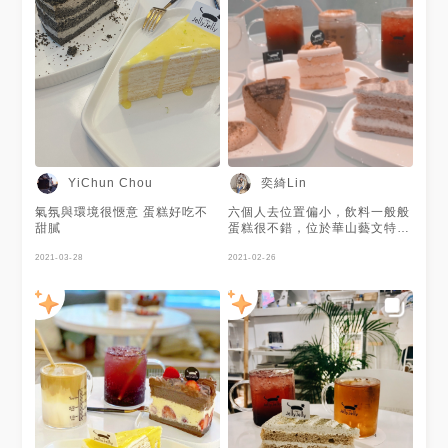
奕綺Lin
YiChun Chou
氣氛與環境很愜意 蛋糕好吃不
六個人去位置偏小，飲料一般般
甜膩
蛋糕很不錯，位於華山藝文特區
附近，每天可以選擇的蛋糕都不
2021-03-28
太一樣
2021-02-26