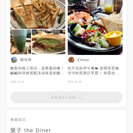
楊佳燕
Emma
酪梨培根三明治，是限量的噢！
吃不完的早午餐❤️ 悠閒享受懶
鹹鹹的培根搭配淡淡味道的酪
洋洋的星期日早晨！ 烘蛋份量
梨， 讓整個三明治不會太膩 只
十足 還有沙拉跟新鮮水果👍🏻 吃
是份量蠻大的，ㄧ個人吃不完
2019-11-19
得好滿足😍😍😍
2019-11-19
點餐搭配飲料直接折30元 用餐
限一小時半，若後面沒人則不限
制 能提早訂位最好 地點：新竹
想看更多分享嗎
市關新路73號 電話：03-
5798188
餐廳資訊
樂子 the Diner