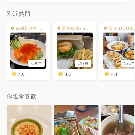
附近熱門
錵鑶日本料理 新竹旗艦店
暮牧朝食mumu
双食 DOUBLE EAT
688m
199m
521m
4.0
4.6
4.4
你也會喜歡