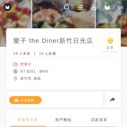
EN
樂子 the Diner
新竹日光店
3.9
38
人來過
19
人收藏
營業中
NT $
201
- $
400
新竹市, 東區
叫車服務
美食客分享
熱門餐點
店家菜單