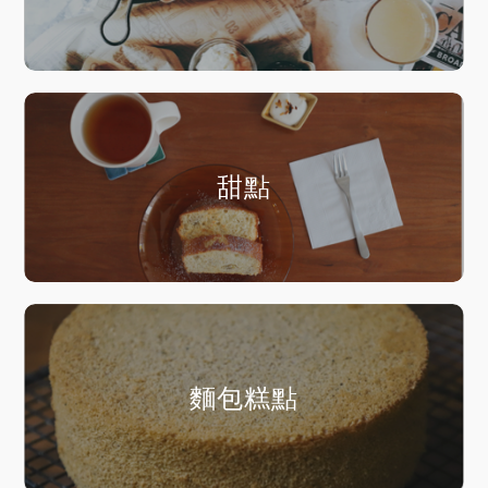
甜點
麵包糕點