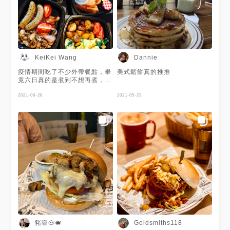
的麵 所以我這餐應該吃滿多蔬
菜的 上面的雞胸肉很好吃不會
柴 然後薯塊跟奶昔是我後來加
點的 薯塊很讚很讓我驚艷欸超
級好吃的 我下次再訪一定會再
點來吃的 然後奧利奧奶昔也好
好喝ㄟ(⁎⁍̴̛ᴗ⁍̴̛⁎) 因為我本來就
KeiKei Wang
Dannie
喜歡吃oreo 有點像吃冰炫風的
感覺 吃得好飽唷～～～
疫情期間吃了不少外帶餐點，畢
美式鬆餅真的推推
竟六日真的是煮到不想再煮，樂
子的套餐真的份量超大，完全可
以吃兩餐，會員還打75折，真
2021-06-28
2021-05-23
心愛
豬🐷🐽🐖
Goldsmiths118