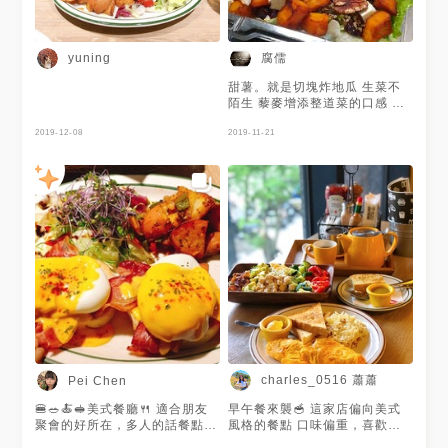
腐儒
yuning
甜薯。就是切塊炸地瓜 生菜不
陌生 藜麥增添整道菜的口感 點
綴一些cubi莫紮瑞拉起士 對我
2019-12-08
來說吃完正餐後如果肚子還餓，
2019-11-21
可以再不忌憚得吃這個份量 6主
3.5肉1油1.5菜
charles_0516 蕭蕭
Pei Chen
🍔🥗🍝🥪美式餐廳🍴 適合朋友
早午餐來襲🥣 這家店偏向美式
聚會的好所在，多人的話餐點可
風格的餐點 口味偏重，喜歡重
以共享，因為份量蠻多的
口味的可以吃 而且沙拉很豐