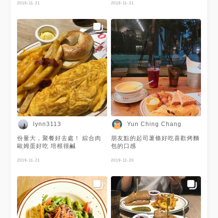
2019-11-21
富，菜多料也多 茶飲雖然無
2019-11-21
糖，但是香氣十足，配上重口味
的餐飲超完美呀 #不想當網美只
想版面美
lynn3113
Yun Ching Chang
份量大，聚餐好去處！ 綜合肉
朋友點的起司薯條好吃喜歡烤麵
歐姆蛋好吃 培根很鹹
包的口感
2019-11-21
2019-11-20