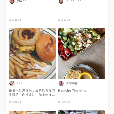
yiwen
Alice Lee
2019-11-20
2019-11-20
Gin
acying
份量十足漢堡包，最喜歡有加花
Hsinchu The diner
生醬的～肉排多汁，加上炸洋蔥
圈，口感層次整體還不錯！薯條
比較一般般
2019-11-20
2019-11-20