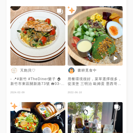
芃飽貝♡
書耕覓食中
- 📍#新竹 #TheDiner樂子 🏠
用餐環境很好，菜單選擇很多，
新竹市東區關新路73號 ☎️03-
從漢堡 三明治 歐姆蛋 墨西哥餅
5798188 ⏰平日11:00-
到健康的沙拉 都有！超好吃
14:30/17:00-20:00 ⏰週五
2024-02-09
2022-06-10
11:00-21:00/週六10:00-
21:00/週日10:00-20:00 📅
2023.11.23 🉐🟡🟡🟡🟡⚪️ ⚠️加
一成服務費 ⚠️這家店有一點很
特別 🗺️GoogleMap上面有特
別標示 🌈LGBTQ+ 友善空間 超
酷的欸欸欸😆 櫛瓜麵很酷很特
別噢 他不是真的麵是用蔬菜做