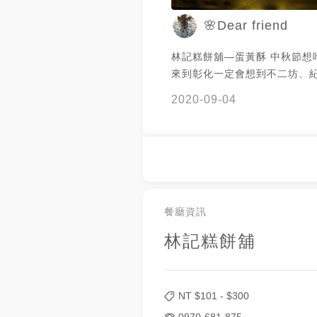
🌸Dear friend
林記糕餅舖—蛋黃酥 中秋節想吃蛋黃酥，
來到彰化一定會想到不二坊、
味蛋黃酥，七月份就開始要排
2020-09-04
一顆都難求，來到大埔市場林
當咬下去的第一口，也是非常
也不會太甜，重點是可以網路
要中秋送禮也非常適合，包裝
也方便提，推薦給大家，下次
看綠豆椪，聽說也不錯吃唷😏 ☎️電話：
0970-681875 🏠地址：彰
餐廳資訊
埔路320-1號 ⏰營業時間：14：
林記糕餅舖
00 🌜公休日：週日
NT $
101
- $
300
0970-681-875