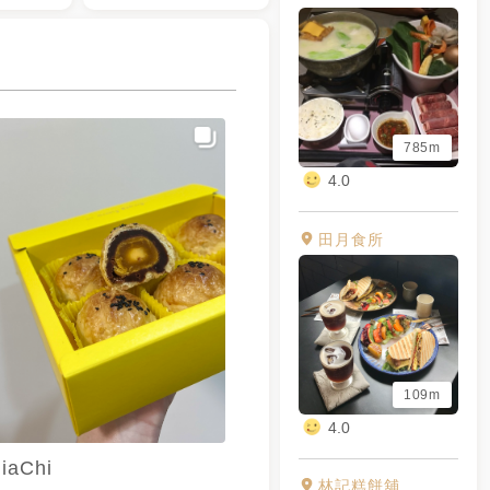
785m
4.0
田月食所
109m
4.0
iaChi
林記糕餅舖