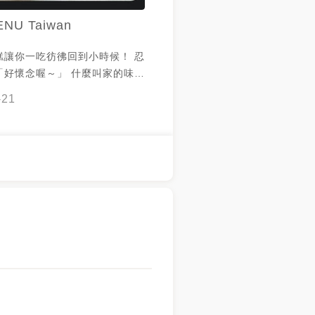
NU Taiwan
糕讓你一吃彷彿回到小時候！ 忍
「好懷念喔～」 什麼叫家的味
👇本次招待👇 古早味
-21
糕（價值$100），10份！ 想
去下面留言「好想吃」，即可領
」⚠️
11/8，但前面有10個人約了
11/7 到店前已經被換完了的話，
1.請先電話
告知使用兌換卷 2.提前預約不
兌換，以用餐當下兌換券的餘額
不可兌換其他等值商品 4.一組限
5.林記糕餅舖與MENU保有活動
6.兌換完畢務必發文分享感謝老
～