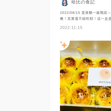
哈比の食記
2022/08/15 蛋黃酥一級戰
噢！其實還不錯吃耶！這一盒
來的！ 我真的有夠拖延症⋯現
2022-11-15
秋月餅🥮 整個美食帳停擺的
先照片發一發⋯文字再慢慢打嗎