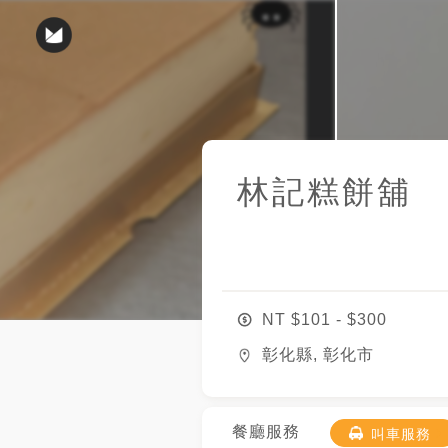
林記糕餅舖
NT $
101
- $
300
彰化縣, 彰化市
餐廳服務
叫車服務