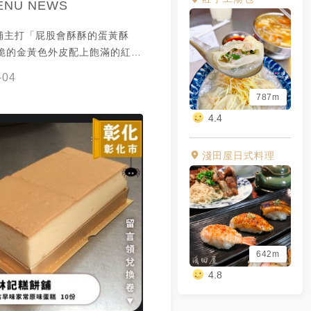
ENU NEWS
舖主打「屁股會酥酥的蛋黃酥
酥脆的金黃色外皮配上飽滿的紅豆
蛋黃😋 整體搭配得宜且香氣
-04
適中🥳 中秋網路訂購皆額滿🥺
787m
現場購買蛋黃酥🔥 每日11:00
4.4
✏️ 謝謝 @🌸Dear
提供美照🧡
淺田屋日式料理
642m
4.8