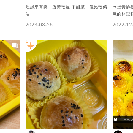
吃起來有酥，蛋黃較鹹 不甜膩，但比較偏
🍴蛋黃酥禮盒 6
油
氣的林記
亮 但美味
2023-08-26
2022-12
創立 40年的林
外皮 搭
顆圓潤飽
保有濕潤
黑芝麻 酥香且
的 送人很有面子！ ✔
酥餅 #糕
#伴手禮 