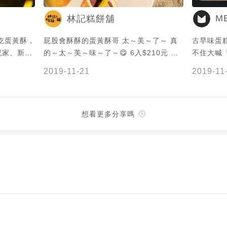
ME
林記糕餅舖
屁股會酥酥的蛋黃酥哥 太～美～了～ 真
古早味蛋
紀家、新口
的～太～美～味～了～😋 6入$210元 物
不住大喊
隊囉，真的
超所值啊👍🏻
道？吃這個就知道👍 
2019-11-21
2019-11
記糕餅舖，
家常原味蛋
酥脆，紅豆
吃嗎？快
訂購，如果
取兌換券！ ⚠️預約並不「保證兌換
非常可愛，
如果你約了
想看更多分享嗎
我要再試看
11/6與
就換不到了唷 ⚠ 注意事項⚠ 
化縣彰化市大
預約，並且
00-19：
代表保證
為主 3.
一位使用 
更改權利 
闆招待呦