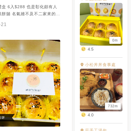
入$288 也是彰化頗有人
糕餅舖 名氣雖不及不二家來的響
度完全不輸～～～～～ 2016年
-21
師傅手藝 金黃香酥可口的
配甜而不膩的綿密紅豆餡 還有整
0m
滿的鹹蛋黃 吃起不濕潤不會乾口
色澤相當誘人 表面還灑落無數顆
4.5
甜而不膩❤️ 盒子挺有質感
️常溫保存 #蛋黃酥#
小松丼丼食事處
餅 #餅 #林記糕餅舖 #團購美食
#彰化美食 #彰化伴手禮
732m
4.0
莊手工湯包