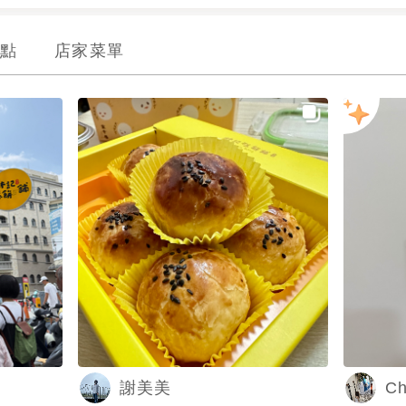
點
店家菜單
Ch
謝美美