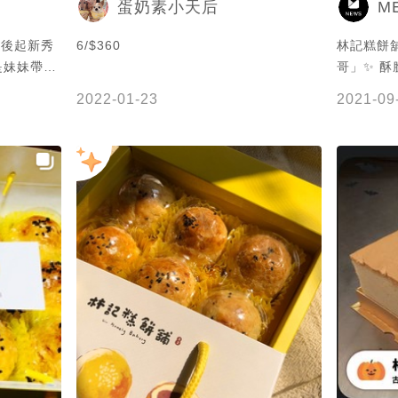
M
蛋奶素小天后
區～後起新秀
6/$360
林記糕餅
是妹妹帶回
哥」✨ 
在才要發中
泥與整顆鹹
2022-01-23
2021-09
感覺～我可以
十足、甜度
🤣
9/1起開放
開始線上領取號碼牌
friend 