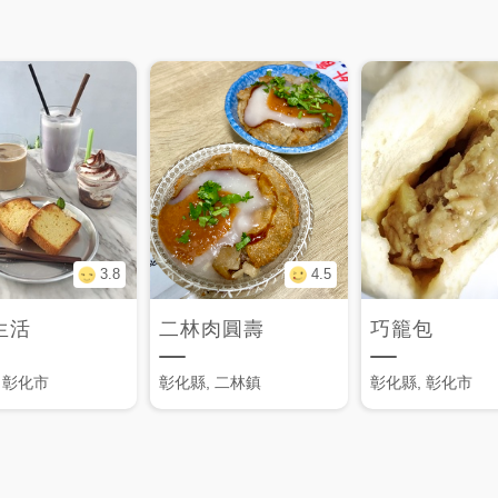
3.8
4.5
生活
二林肉圓壽
巧籠包
 彰化市
彰化縣, 二林鎮
彰化縣, 彰化市