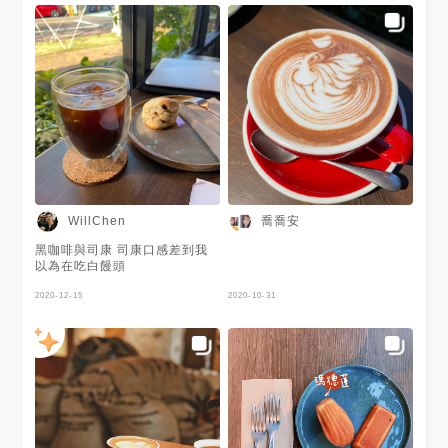
多好吵 吃完快跑😂 免服務費又
免費停車👍 #商圈召集令
~~~~~~~~~~~~~~~~~~~~~~~~~~~
喬喬安
WillChen
黑咖啡與司康 司康口感差到我
以為在吃白饅頭
2020-12-15
2020-10-31