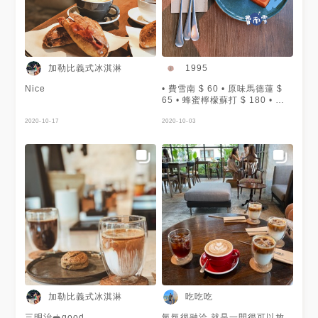
加勒比義式冰淇淋
1995
Nice
• 費雪南 $ 60 • 原味馬德蓮 $
65 • 蜂蜜檸檬蘇打 $ 180 • 拿
鐵 $ 150
2020-10-17
———————————————
2020-10-03
🇹🇼 Jo’s Corner Cafe 🈺️
11:30-19:30 週一至週日 📍 桃
園市桃園區國強一街135號 ☎️
03-3790888
———————————————
「淡淡的蜂蜜氣泡在花花世界裡
飄散」
加勒比義式冰淇淋
吃吃吃
三明治🥪good
氣氛很融洽 就是一間很可以放