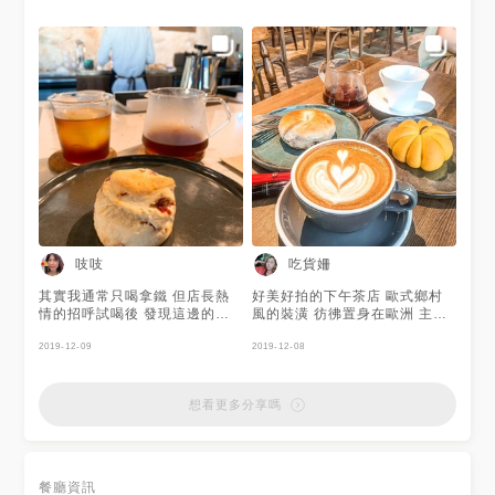
吱吱
吃貨姍
其實我通常只喝拿鐵 但店長熱
好美好拍的下午茶店 歐式鄉村
情的招呼試喝後 發現這邊的手
風的裝潢 彷彿置身在歐洲 主力
沖咖啡喝起來蠻順口的 我選了
手沖咖啡跟甜點 跟朋友喝咖啡
一款有花香跟蜂蜜香氣的冰滴咖
2019-12-09
聊天的好去處 #桃園景點 #桃園
2019-12-08
啡，喝起來有喝花茶的fu，還不
下午茶☕️ #歐式建築
錯！ 我想懂咖啡應該會喜歡這
裡吧！ 草莓司康70元 嗯～我覺
想看更多分享嗎
得很普通XD 不過這家店真的生
意好好，一直處於客滿狀態，但
有停車場對我來說大加分～ 有
兩小時免費停車喔！
餐廳資訊