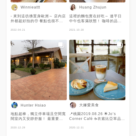
Winnieattt
Huang Zhujun
- 來到這彷彿置身歐洲～ 店內店
這裡的麵包實在好吃～ 連平日
外都超好拍的🥺 餐點也很不錯
中午也客滿狀態！ 咖啡的品質
👍🏻 - 當天人潮滿多的，甜點只吃
很好～
到提拉米蘇🥺酒香味蠻重的，有
2022-04-21
2021-10-28
個大人味～這款不是每天都有！
看到趕快點一份啊😆紅豆奶油小
圓法感覺也很厲害，包著日式紅
豆與有鹽奶油！下次一定要再來
吃！ - 📍 Jo's Corner Café 📪
桃園市桃園區國強一街135號 ⏱
11:30~19:30 📞 03 379 0888
🅿️旁邊附有停車場 - 🔍#儀の桃
園遊#儀愛吃 - #台灣#台灣景點
#桃園市#桃園景點#桃園美食#
推薦#異國料理#咖啡廳#手沖咖
啡#桃園咖啡廳#桃園甜點#歐洲
#花園#下午茶#提拉米蘇#手沖
咖啡#紅豆奶油小圓法
#tea#coffee#cake
大嬸愛美食
Hunter Hsiao
地點超棒，獨立停車場且空間寬
📍桃園2019.08.26 🌟Jo’s
闊室內又安靜舒服！ 最重要的
Corner Café ☕衣索比亞單品拿
是麵包和甜點都很棒！
鐵 🧀重乳酪蛋糕+肉桂捲麵包
2020-12-29
南法鄉村風庭園咖啡館 鄉村庭
2020-12-31
院造景還蠻美的！ 剛開幕 人很