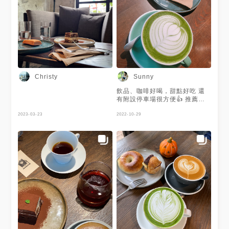
Christy
Sunny
飲品、咖啡好喝，甜點好吃 還
有附設停車場很方便👍 推薦
「紅豆奶油小圓法」很特別
2023-03-23
2022-10-29