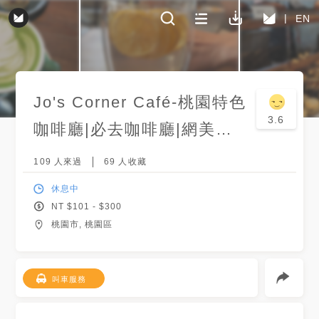
EN
Jo's Corner Café-桃園特色
3.6
咖啡廳|必去咖啡廳|網美咖
啡廳|推薦咖啡廳|手沖咖啡
109
人來過
69
人收藏
推薦|精品咖啡
休息中
NT $
101
- $
300
桃園市, 桃園區
叫車服務