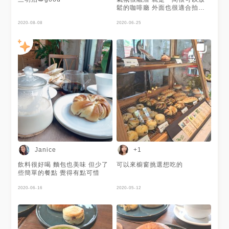
鬆的咖啡廳 外面也很適合拍照
～
2020-08-08
2020-06-25
Janice
+1
飲料很好喝 麵包也美味 但少了
可以來櫥窗挑選想吃的
些簡單的餐點 覺得有點可惜
2020-06-16
2020-05-12