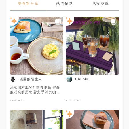
美食客分享
熱門餐點
店家菜單
樂園的陌生人
Christy
法國鄉村風的莊園咖啡廳 好舒
服明亮的用餐環境 手沖的咖啡
豆很講究 麵包 糕點也別具用心
2024-10-21
2023-12-04