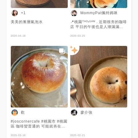
MommyPat佩特媽咪
+1
美美的漸層氣泡水
📍桃園ᵀᴬᴼᵞᵁᴬᴺ . 近期很夯的咖啡
店 平日的午後也是人潮滿滿滿 .
衣索比亞 冰美式 $130 肉桂捲
2020-04-18
$70 . ⌲我選擇的是偏花茶香的
2020-03-25
水洗淺焙咖啡 點餐時店員告知
會偏酸,但我喝起來是沒感覺酸
這杯咖啡對我來說是淡而無味
沒什麼咖啡的香氣,但我想應該
是這種豆子的關係吧 ⌲肉桂捲的
口感還不錯,但是肉桂的味道很
淡 🔸可能是嚐鮮的人潮不少 店
內人很多很吵雜,讓我只想趕快
喝完咖啡走人😓 - 🏠桃園市桃
園區國強一街135號 🈺11:30-
20:00 🚫店休日請參考店家粉絲
專頁 🚘路邊停車格或附近收費
停車場
歡
廖介強
#joscornercafe #桃園市 #桃園
區 咖啡蠻普通的 可能就夯在裝
潢吧
2020-03-16
2020-02-21