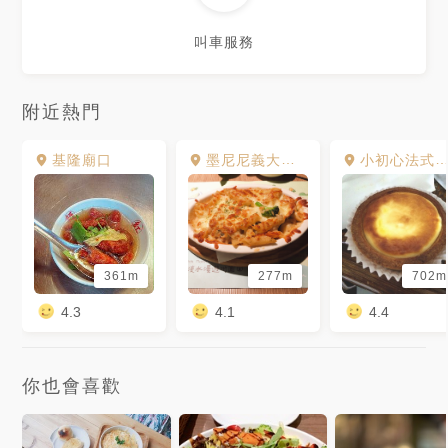
叫車服務
附近熱門
基隆廟口
墨尼尼義大利餐廳 國際店
小初心法式甜點
361m
277m
702m
4.3
4.1
4.4
你也會喜歡