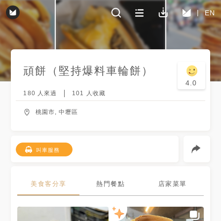
EN
頑餅（堅持爆料車輪餅）
4.0
180
人來過
101
人收藏
桃園市, 中壢區
叫車服務
美食客分享
熱門餐點
店家菜單