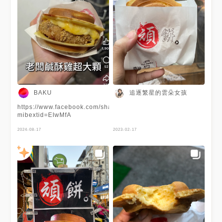
追逐繁星的雲朵女孩
BAKU
https://www.facebook.com/share/r/Lokdegrw9MnPKaJq/?
mibextid=EIwMfA
2024-08-17
2023-02-17