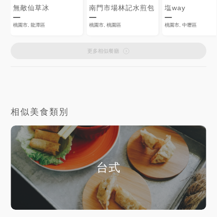
無敵仙草冰
南門市場林記水煎包
塩way
桃園市, 龍潭區
桃園市, 桃園區
桃園市, 中壢區
更多相似餐廳
相似美食類別
台式