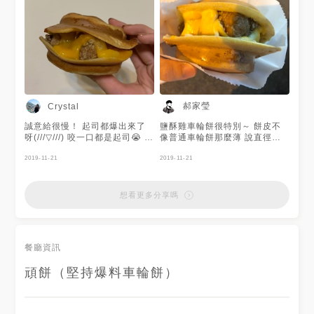
郝家瑩
Crystal
誠意給很慢！ 起司都爆出來了
鹽酥雞車輪餅很特別～ 餅皮不
呀(///▽///) 咬一口都是起司😭 而
像普通車輪餅那麼薄 說直徑八
且裡面是鹽酥雞！鹽酥雞！鹽酥
公分 我怎麼覺得根本超過😂 吃
雞！ 給很大塊很多塊哦！🐔 家
2019-11-21
下去也沒有失望 整個很像漢堡
2019-11-21
人還問我是不是奶油🥴
的組合 肉好大塊還有三塊🤤🤤
加上拉絲起司 總是讓人停不下
來 想吃鹽酥雞跟車輪餅和起司
想看更多分享嗎
就三個願望一次滿足😂 吃一個
就很飽 建議分食 服務態度也很
好👍🏽👍🏽 唯一一點就是要等上一
段時間 不過可以先去逛逛其他
餐廳資訊
攤 夾個娃娃之類的😝
頑餅（堅持爆料車輪餅）