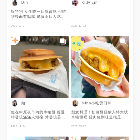
Din
Kitty Lin
很特別 女生吃一個就會飽 但吃
到後面有點膩 建議兩個人吃一
個 😋
2020-12-07
2020-11-02
如
Mina小吃貨日常
位在中原夜市內的車輪餅 經過
創意料理！把鹽酥雞放入特大號
時發現滿滿人潮😱 才發現是車
車輪餅裡 雞肉醃到味道很足、
輪餅小店✨ 裡面包有大塊的鹹酥
還會噴汁 加上會～牽～絲的起
雞配起司😋 有經過的話可以去
2020-11-24
士 吃完一個挺滿足的😋😋😋 #
2021-05-06
排排隊喔🥰
中原夜市美食 #mina吃貨人生
#mina吃桃園