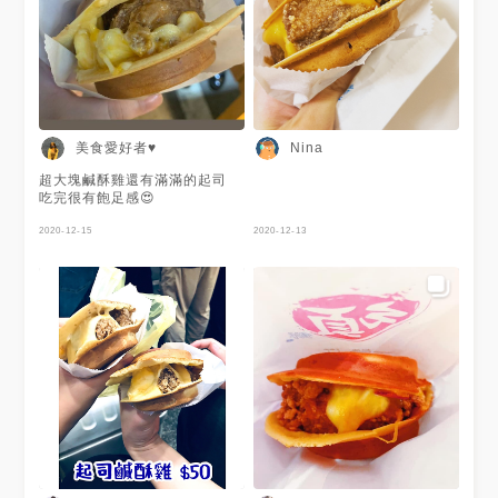
美食愛好者♥
Nina
超大塊鹹酥雞還有滿滿的起司
吃完很有飽足感😍
2020-12-15
2020-12-13