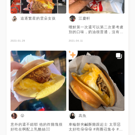
追逐繁星的雲朵女孩
江慶軒
嚐鮮第一次還可以第二次要考慮
別的口味，奶油很普通，沒有特
別好吃，起司還不錯有兩種起
2023-01-29
司，特色就是大...
2021-04-11
高魚
😛
意外的還不錯耶 他的炸雞塊很
車輪餅夾鹹酥雞跟起士 太罪惡
好吃在啊配上乳酪絲👌🏼
太好吃🤤🤤🤤 #商圈召集令 #中
原商圈