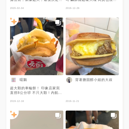
下去 裡面的餡料一點也不馬
只是等到天荒地老而已
虎， 牽絲起司搭配2~3塊酥脆鹽
2020-02-04
2019-12-26
酥雞， 真的沒後悔買它，再飽
還是硬塞進胃裡 #桃園 #中原夜
市 #車輪餅 #中壢
噁鵝
背著膽固醇小姐的大叔
超大顆的車輪餅！ 印象店家寫
直徑8公分🤣 不只大顆！內餡根
本塞滿滿，吃完超滿足～（不
對，應該是後悔只有點一顆哈
2019-12-18
2019-11-21
哈）