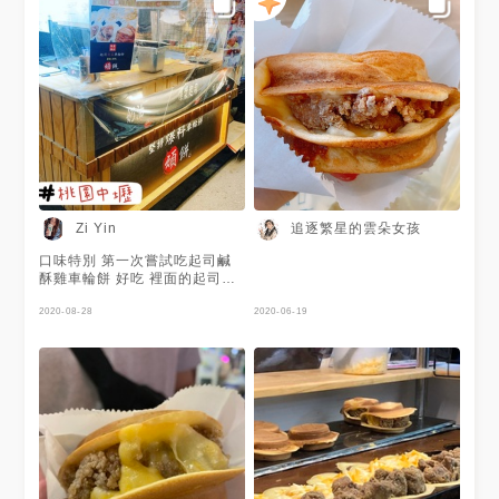
追逐繁星的雲朵女孩
Zi Yin
口味特別 第一次嘗試吃起司鹹
酥雞車輪餅 好吃 裡面的起司🧀️
還會牽絲很讚 一顆就飽了 😄 地
址：桃園市中壢區實踐路68號 #
2020-08-28
2020-06-19
桃園美食 #中壢美食 #中壢夜市