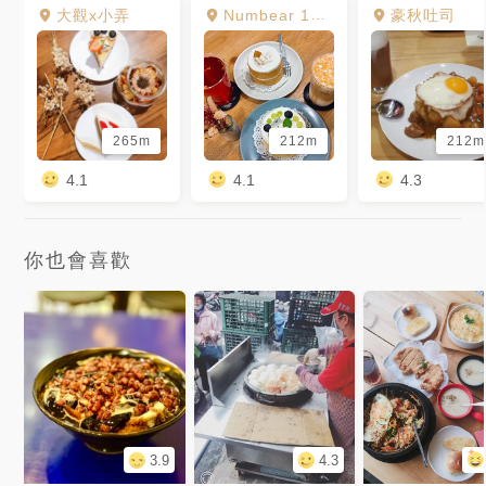
大觀x小弄
Numbear 13 Cafe
豪秋吐司
265m
212m
212m
4.1
4.1
4.3
你也會喜歡
3.9
4.3