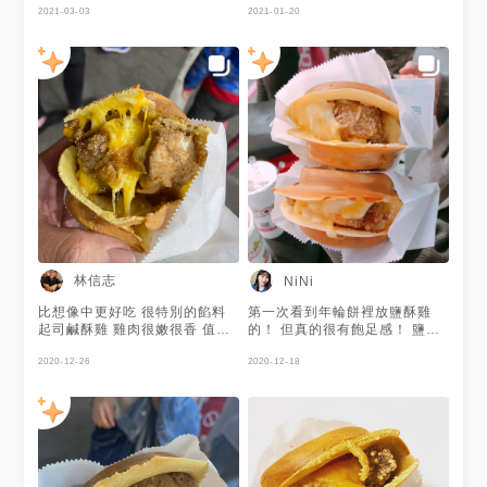
2021-03-03
2021-01-20
林信志
NiNi
比想像中更好吃 很特別的餡料
第一次看到年輪餅裡放鹽酥雞
起司鹹酥雞 雞肉很嫩很香 值得
的！ 但真的很有飽足感！ 鹽酥
一嚐
雞、起司、年輪餅一整個超級搭
2020-12-26
🥰 建議吃一個～不然吃第二個
2020-12-18
應該會膩🤣