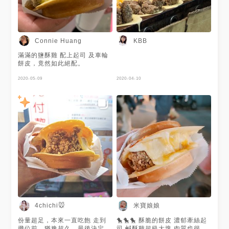
Connie Huang
KBB
滿滿的鹽酥雞 配上起司 及車輪
餅皮，竟然如此絕配。
2020-05-09
2020-04-10
米寶娘娘
4chichi🐭
份量超足，本來一直吃飽 走到
🐤🐤🐤 酥脆的餅皮 濃郁牽絲起
攤位前，猶豫超久，最後決定買
司 鹹酥雞超級大塊 肉質也很嫩