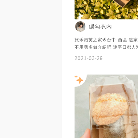
偲勾衣內
旅禾泡芙之家🌟台中·西區 這
不用我多做介紹吧 連平日都人
當天很想吃泡芙就跑去買了 買
2021-03-29
的摩艾麵包 現在買6個摩艾還
艾口罩喔 -—-—-—-—-—-—-
蘿泡芙(巧克力/奶油)—$15元/
麵包—$48元/個 🔺焦糖布丁可
元/個 -—-—-—-—-—-—- 
芙 內餡很滿很滑順 巧克力甜而
也很好吃 之前吃過生乳泡芙 
勝～CP值超高～ 建議當天吃
掉！ 🔸摩艾麵包 摩艾造型麵
泡芙殼 裡面有一點點奶油餡 
不一樣 泡芙殼有點軟不好吃 