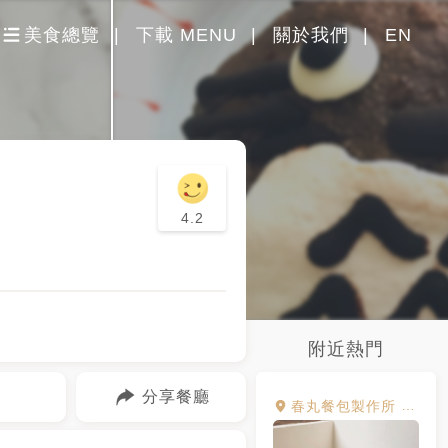
美食總覽
下載 MENU
關於我們
EN
4.2
附近熱門
分享餐廳
春丸餐包製作所 街邊店