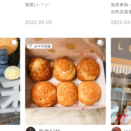
泡芙(ㅅ˙³˙)♡
泡芙來啦
次吃店員
的勒😂結
2022-05-03
2022-03
的要小一
面外面很可