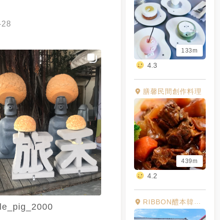
-28
133m
4.3
膳馨民間創作料理
439m
4.2
RIBBON醴本韓國正統燒肉
ttle_pig_2000