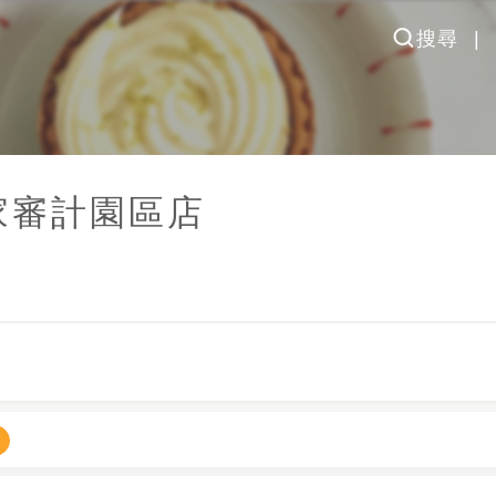
搜尋
家
審計園區店