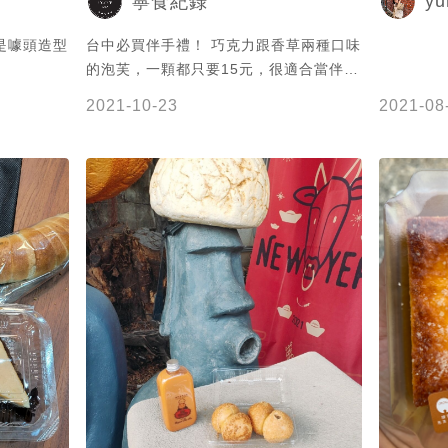
yu
寧食紀錄
是噱頭造型
台中必買伴手禮！ 巧克力跟香草兩種口味
的泡芙，一顆都只要15元，很適合當伴手
禮給身邊的親朋好友吃唷！旅禾的泡芙是
2021-10-23
2021-08
軟皮的，軟皮泡芙控別錯過了，店內還有
其他甜點，整間店都很好逛～