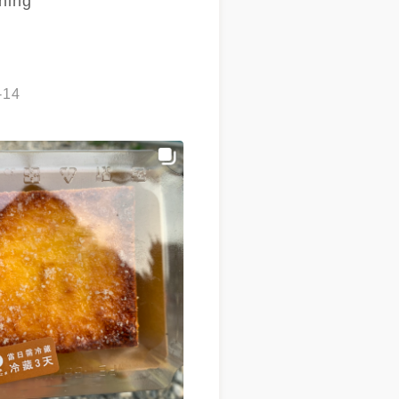
ning
-14