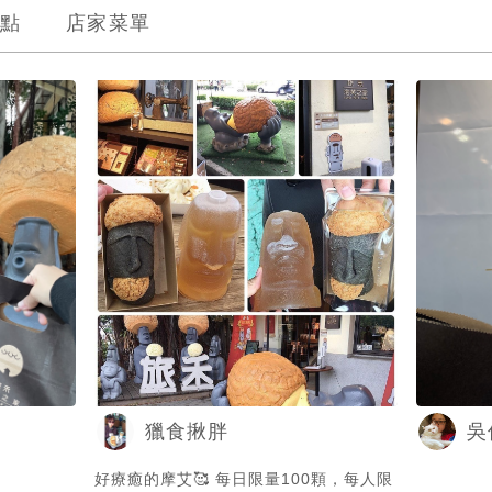
點
店家菜單
獵食揪胖
吳
好療癒的摩艾🥰 每日限量100顆，每人限