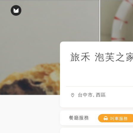
旅禾 泡芙之
台中市, 西區
餐廳服務
叫車服務