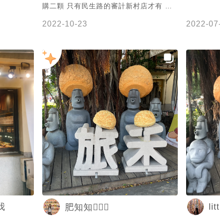
購二顆 只有民生路的審計新村店才有 不
是美村路的審計旗艦店 11點營業，我10
2022-10-23
2022-07
點半就打來預定 到店家12點的時候架上
只剩下一顆 真的好熱賣喔～
li
我
肥知知🙋🏻‍♀️