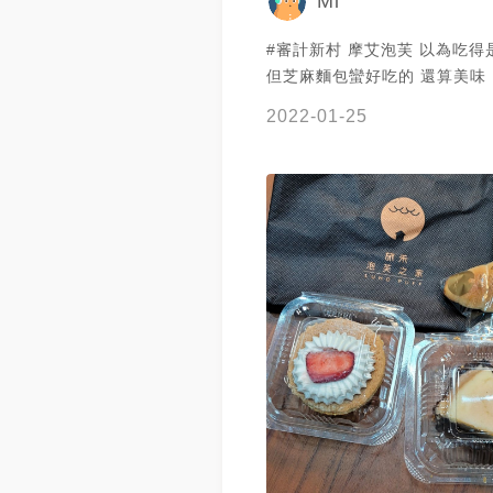
Mi
#審計新村 摩艾泡芙 以為吃得
但芝麻麵包蠻好吃的 還算美味
2022-01-25