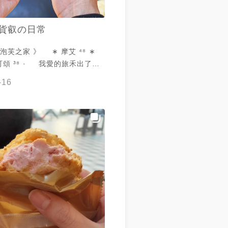
貨叡の日常
 》⁣⁣⁣⁣⁣⁣⁣⁣⁣⁣⁣⁣⁣⁣⁣⁣⁣ ∗ 摩艾 ⁴⁸⁣ ∗
 ·⁣⁣⁣⁣⁣⁣⁣⁣⁣⁣⁣⁣⁣⁣⁣⁣⁣⁣⁣ ⁣我愛的旅禾出了新
可愛😍⁣ 以芝麻麵包 包覆卡士達
-16
頭再放上招牌牛奶泡芙⁣ 芝麻香氣
搭配卡士達醬香甜感滿分💯⁣ ⁣ 另
布丁可頌也超過分啊🤤⁣ Q軟的
脆的可頌⁣ 還有淋上焦糖醬增
不甜膩⁣ 好好吃😋 好適合買回
❤️⁣ 如果有去#審計新村 的朋友
 ·⁣⁣⁣⁣⁣⁣⁣⁣⁣⁣ 🏷️標籤搜尋🔍 #叡叡
⁣⁣ 📍園區店⁣ 🏠台中市西區民生路
4-23011911⁣ ⏰11:00-19:00⁣⁣⁣⁣⁣
店⁣ 🏠台中市西區五權七街122號⁣
858⁣ ⏰10:00-21:00⁣⁣⁣⁣⁣ ·⁣ 📍審
 🏠台中市西區美村路一段343號