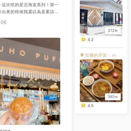
～這次吃的是北海道系列！第一
拿出來的時候我還以為是要請我
果那個就是我的泡芙...他比我想
-06
點哈哈哈不過還是不錯吃啦！店
372m
愛❤️
4.2
首爾的早晨 - 서울의아침
382m
4.5