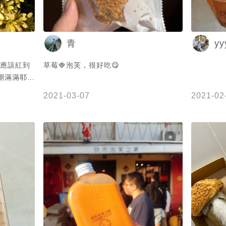
⁣ ☎️04-230
忠明店⁣ 
☎️04-23787666⁣
yy
青
#Rayの
美食 #台
家應該紅到
草莓🍓泡芙，很好吃😋
台中必吃 
潮滿滿耶
#可頌 #foo
到了怪可愛
#Taichun
2021-03-07
2021-02
會送一個摩
#pudding
 🔺酥脆菠
顆 🔺摩艾
頌—$38
酥脆菠蘿泡
不膩 牛奶
覺得現灌大
皮才不會軟
包的帽子是
跟現灌的餡
（餅乾接觸