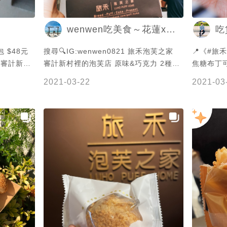
wenwen吃美食～花蓮x新竹
吃
搜尋🔍IG:wenwen0821 旅禾泡芙之家
📍《#旅禾泡芙之家
家-審計新村
審計新村裡的泡芙店 原味&巧克力 2種都
焦糖布丁可頌 ³⁸⁣
很推 有來的一定要吃 推推👍 #台中美食
品-摩艾超
2021-03-22
2021-03
04－
#taichung #泡芙 #旅禾泡芙之家 #必推
內餡⁣ 上
非常香濃 
一款-焦糖
台中甜點 #台
布丁搭配酥
中西區 #西
添風味卻又
之家審計新
家當下午茶
千萬不要錯過！⁣
吃台中 ⁣⁣
358號⁣ ☎️0
·⁣ 📍總
☎️04-23756
計旗艦店⁣