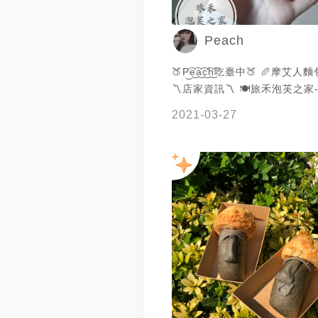
Peach
🍑P͜͡e͜͡a͜͡c͜͡h͜͡吃臺中🍑 🥖摩艾人麵包 $48元
〽️店家資訊〽️ 🍽旅禾泡芙之
店 @luhopuff 📍台中市西區民生路358
2021-03-27
號 ⏰11：00PM至19:00AM 
2301 2911 ℹ更多資訊點 #Peach美食介
紹 #旅禾泡芙之家 @luhopuff_audit
#foody吃貨 @foody_tw #
中美食 #美食 #美食分享 #台
區甜點 #審計新村 #旅禾泡芙
村店 #旅禾泡芙之家 #摩艾人