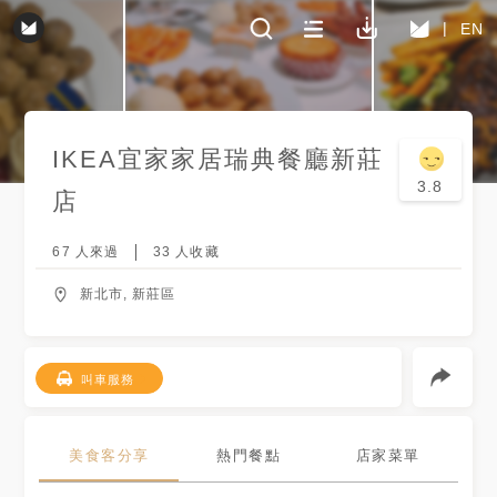
EN
IKEA宜家家居瑞典餐廳
新莊
3.8
店
67
人來過
33
人收藏
新北市, 新莊區
叫車服務
美食客分享
熱門餐點
店家菜單