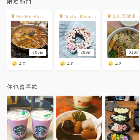
附近熱門
Mo-Mo-Paradise 重新家樂福牧場
Mister Donut甜甜圈專賣店
珍味齋健康蔬食素餐館
300m
299m
616m
4.0
4.0
4.3
你也會喜歡