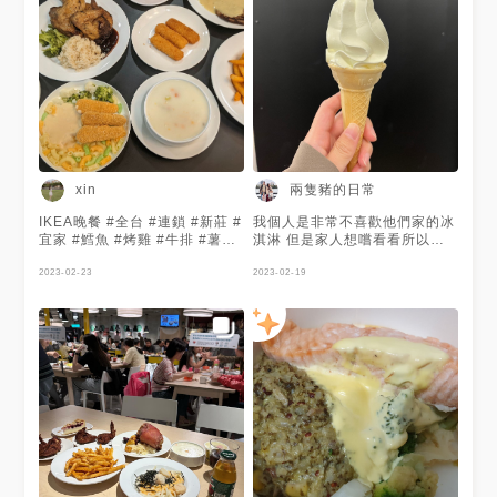
兩隻豬的日常
xin
IKEA晚餐 #全台 #連鎖 #新莊 #
我個人是非常不喜歡他們家的冰
宜家 #鱈魚 #烤雞 #牛排 #薯條
淇淋 但是家人想嚐看看所以還
#茶碗蒸 #濃湯 #德式布丁
是買了
2023-02-23
2023-02-19