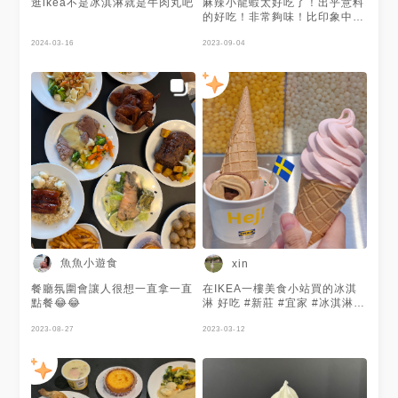
逛ikea不是冰淇淋就是牛肉丸吧
麻辣小龍蝦太好吃了！出乎意料
的好吃！非常夠味！比印象中的
小龍蝦更大隻，好好吃！
2024-03-16
2023-09-04
魚魚小遊食
xin
餐廳氛圍會讓人很想一直拿一直
在IKEA一樓美食小站買的冰淇
點餐😂😂
淋 好吃 #新莊 #宜家 #冰淇淋 #
聖代 #霜淇淋
2023-08-27
2023-03-12