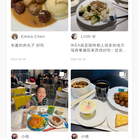
Emma Chen
Lilith 🌸
有趣的肉丸子 好吃
IKEA就是隨時都人很多的地方
瑞典餐廳區東西很好吃~ 從前菜
到甜點一次滿足 就是假日內用
2022-05-28
座位很難找 就算只是用餐不逛
2022-05-19
街 從進來到出去也要2小跑不掉
😂 #新莊 #Ikea #瑞典餐廳
小喵
小喵