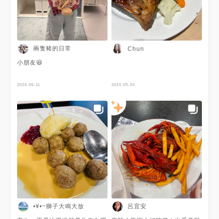
刺繡要等到三月多才可以拿到
我們就放棄刺繡，先帶回家 這
個活動還是佑佑和我說 沒想到
他竟然沒有資格🤔 . 昨天逛
IKEA 認真討論是否要買上下舖
給Sake和Vodka 小小的家，只
兩隻豬的日常
Chun
能先委屈他們兩睡一起啊 不過
感覺買了他們不會自己睡欸
小朋友😆
2024-06-11
2024-05-04
•¥•~獅子大鳴大放
呂宜安