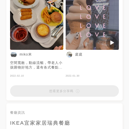
miko米
庭庭
空間寬敞，動線流暢，帶老人小
孩購物好地方，還有各式餐點，
這次點了咖哩豬排，豬排大塊好
吃，米飯應該是外國米，一粒粒
2022-02-10
2022-01-30
的以為會很硬，吃了覺得不硬還
很香，兒童餐點普通，下午茶一
鹹一甜加飲料組合算超值，一樓
想看更多分享嗎
美食部買了蔬食熱狗，看到制
作，才覺得舒食熱狗本身看起來
就有點噁，整個只有上面一點脆
脆的配料跟麵包可以，其他都不
餐廳資訊
知道是什麼亂七八糟味道可以形
容，豬肉餡餅，熱熱皮酥脆還
IKEA宜家家居瑞典餐廳
ok，內餡是冷凍豬肉水餃味很
重，有點噁心。