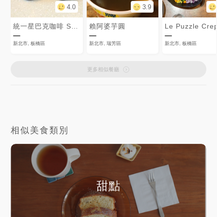
4.0
3.9
統一星巴克咖啡 Starbucks Coffee
賴阿婆芋圓
新北市, 板橋區
新北市, 瑞芳區
新北市, 板橋區
更多相似餐廳
相似美食類別
甜點