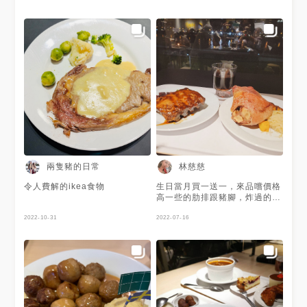
pizza（好像是這個名字🤔）就
只是一個放大版的大蒜麵包😂
😂😂
兩隻豬的日常
林慈慈
令人費解的ikea食物
生日當月買一送一，來品嚐價格
高一些的肋排跟豬腳，炸過的口
感焦香焦香，肉質很有嚼勁，豬
2022-10-31
肋排口味稍微重一些，兩人一杯
2022-07-16
飲料，搭配座位美景，還算不
錯，只是畢竟ikea餐廳區有點吵
雜🤣