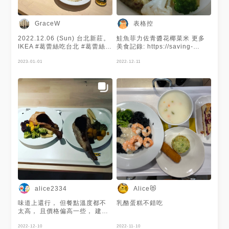
表格控
GraceW
2022.12.06 (Sun) 台北新莊。
鮭魚菲力佐青醬花椰菜米 更多
IKEA #葛蕾絲吃台北 #葛蕾絲
美食記錄: https://saving-
吃新莊 . 什麼時候IKEA的價格
coupon.com/food-sharing/
變這麼高？ 是我太久沒吃了
2023-01-01
2022-12-11
嗎？
alice2334
Alice😻
味道上還行， 但餐點溫度都不
乳酪蛋糕不錯吃
太高， 且價格偏高一些， 建議
平日時間來訪， 否則位置可能
不太好找😅 ps.個人覺得大蒜
2022-12-10
2022-11-10