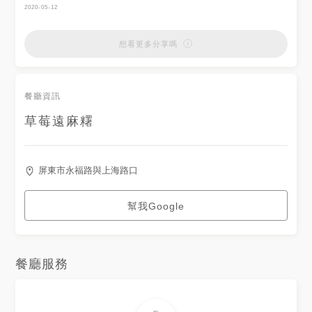
黏好吃
2020-05-12
想看更多分享嗎
餐廳資訊
草莓遠麻糬
屏東市永福路與上海路口
幫我Google
餐廳服務