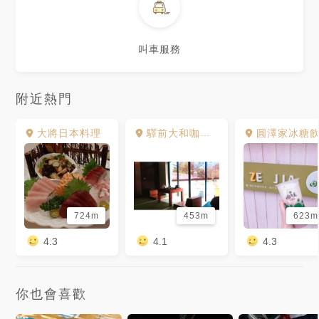
叫車服務
附近熱門
大將日本料理
驛前大和咖啡館
圓澤家冰糖
724m
453m
623m
4.3
4.1
4.3
你也會喜歡