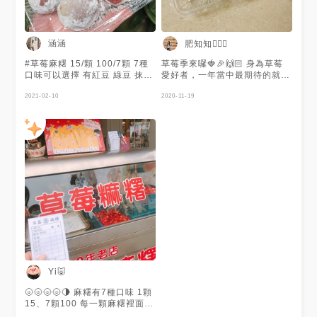
涵涵
肥知知🙋🏻‍♀️
#草莓麻糬 15/顆 100/7顆 7種
草莓季來囉🍓🎉🙌🏻 身為草莓
口味可以選擇 有紅豆 綠豆 抹茶
愛好者，一年當中最期待的就是
黑糖 巧克力 糖粉 黃金薯 這一
現在啦🥰 這家的草莓麻糬，裡
次我都選紅豆口味 更有 #草莓
2021-02-10
面包著大大的草莓，再搭配各種
2020-11-19
大福 的感覺🤣 使用糯米製作的
不同的口味，酸酸甜甜的味道，
外皮非常Q彈不黏牙非常加分 紅
真的會讓人一顆接一顆，昨天我
豆餡跟酸甜的草莓搭配起來剛好
買完真的立馬吃完🥰 他總共有
甜而不膩！ 一顆只要15塊真的
七種口味：紅豆、綠豆、抹茶、
很可以餒✨ - 🔎#涵涵ㄔ屏東 #
黑糖、糖粉、巧克力、黃金薯。
涵涵ㄔ甜點 #涵涵推👍🏻 - 📍 屏
我個人喜歡紅豆、抹茶、巧克力
東市永福路31號 ⏳13:00-售完
💁🏻‍♀️ （一粒15元，七粒100元）
為止 🔗0930-110409 - 🏷️#屏
東美食 #屏東小吃 #屏東 #屏東
美食推薦 #屏東市 #屏東景點 #
屏東甜點 #屏東下午茶 #平價美
食 #平價 #草莓控 #草莓 #麻糬
#銅板美食 #pingtung
#pingtungfood #instafood
#yum #popyummy
Yi🐷
#strawberry #dessert
#taiwan
🌝🌝🌝🌝🌗 麻糬有7種口味 1顆
15、7顆100 每一顆麻糬裡面
都有一整顆完整草莓🍓 外皮不