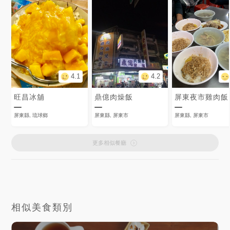
4.1
4.2
旺昌冰舖
鼎億肉燥飯
屏東夜市雞肉飯
屏東縣, 琉球鄉
屏東縣, 屏東市
屏東縣, 屏東市
更多相似餐廳
相似美食類別