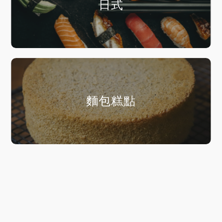
日式
麵包糕點