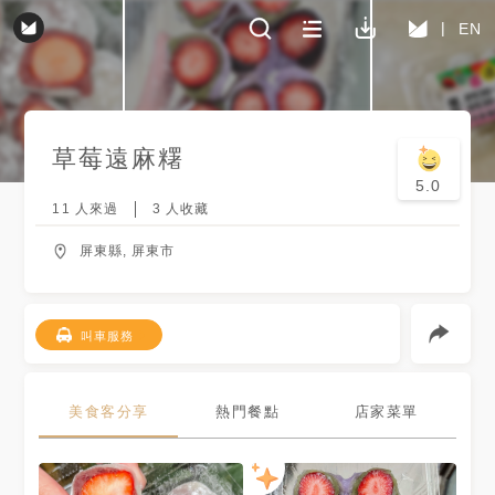
EN
草莓遠麻糬
5.0
11
人來過
3
人收藏
屏東縣, 屏東市
叫車服務
美食客分享
熱門餐點
店家菜單