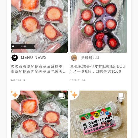
MENU NEWS
肥知知🙋🏻‍♀️
淡淡茶香味的抹茶草莓麻糬🍓
草莓麻糬🍓但皮有點軟黏( ･᷄ὢ･᷅
滑綿的抹茶內餡將草莓包覆著🍵
) 📍一盒6顆，口味任選$100
Q彈的麻糬皮咬進去後還能向外
拉一兩公分😯 三種口感層次搭
2022-03-11
2022-01-16
配❤️‍🔥 不甜膩的茶香與酸甜草莓
滋味🥰 謝謝 @涵涵 提供美照🧡