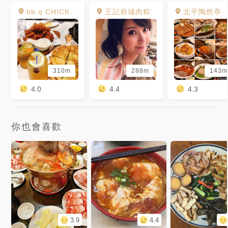
bb.q CHICKEN 韓式炸雞 慶城店
王記府城肉粽
北平陶然亭餐廳
310m
288m
143m
4.0
4.4
4.3
你也會喜歡
3.9
4.4