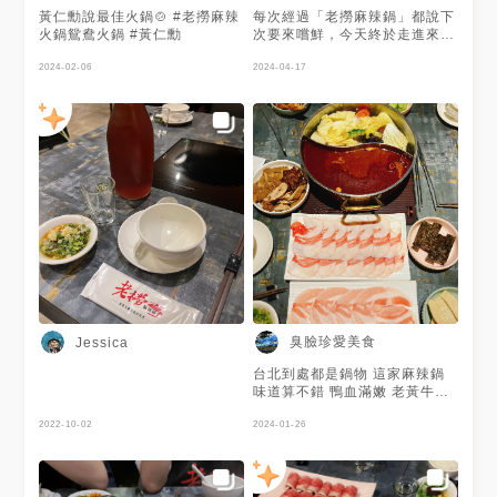
黃仁勳說最佳火鍋🍲 #老撈麻辣
每次經過「老撈麻辣鍋」都說下
火鍋鴛鴦火鍋 #黃仁勳
次要來嚐鮮，今天終於走進來
了，發現不錯吃喔！ 兩人套餐
2024-02-06
$880 #台北市 #中山區 #老撈
2024-04-17
麻辣鍋
臭臉珍愛美食
Jessica
台北到處都是鍋物 這家麻辣鍋
味道算不錯 鴨血滿嫩 老黃牛的
肉質很特別 可以來試試
2022-10-02
2024-01-26