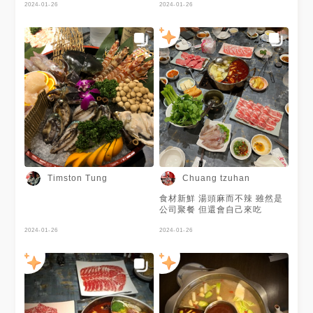
北市敦化北路4巷53號
真的超棒的👍 老撈滑牛真的很
2024-01-26
2024-01-26
☎️（02）2771-9957 #松山區
嫩！煮久了肉也不老～很推喔！
火鍋 #松山區美食 #台北美食 #
台北麻辣鍋 #台北麻辣鍋推薦 #
麻辣鍋 #老撈 #老撈麻辣鍋 #老
撈麻辣火鍋 #老撈新派火鍋及私
房料理
Timston Tung
Chuang tzuhan
食材新鮮 湯頭麻而不辣 雖然是
公司聚餐 但還會自己來吃
2024-01-26
2024-01-26