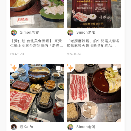
Simon老饕
Simon老饕
【黃仁勳 台北美食圖鑑】 來黃
「老撈麻辣鍋」的午間兩人套餐
仁勳上次來台灣到訪的「老撈麻
鴛鴦麻辣火鍋海鮮搭配肉品
辣鍋」，午間兩人套餐鴛鴦麻辣
$880，實在很實惠！👍👍👍 #
火鍋海鮮搭配肉品$880，實在
2024-11-13
台北市 #中山區 #老撈麻辣鍋
2024-10-24
很實惠！👍👍👍 #台北市 #中山
區 #老撈麻辣鍋 #黃仁勳 #台北
美食圖鑑
凱Kai🐑
Simon老饕