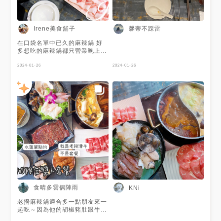
撈麻辣火鍋 #老撈新派火鍋及私
房料理
Irene美食舖子
馨蒂不踩雷
在口袋名單中已久的麻辣鍋 好
多想吃的麻辣鍋都只營業晚上
這家平日中午也有開唷（大心）
而且平日有超划算的商業午餐
2024-01-26
2024-01-26
鴛鴦鍋是 麻辣鍋+蒜頭味噌鍋
麻辣鍋的口味我滿喜歡 麻的香
氣大於辣 鍋底的鴨血跟豆腐也
好吃 豆腐是空洞很多路線吸飽
湯汁很美味👍 白鍋更讓我驚艷
到 蒜頭跟味噌的組合非常合拍
👍👍 就算不吃辣的朋友 來這裡
吃白鍋也不孤單💕 雙人套餐
（780元+10%） 包含豬五花、
豬梅花、海鮮盤 （菜盤已先放
入白鍋內） 👉牛胸肉（480元
+10%） 店裡的招牌肉品 看起
來是滿滿油花 其實是牛胸肉 涮
過以後吃 口感是脆脆的 非常好
吃😋 我超級喜歡的💖 第一次吃
食晴多雲偶陣雨
KNi
印象極好 麻辣鍋好吃 連白鍋都
非常出色 尤其平日的商業午餐
老撈麻辣鍋適合多一點朋友來一
真的超划算 也分享給愛麻辣鍋
起吃～因為他的胡椒豬肚跟牛尾
的朋友💕 ❤️老撈麻辣火鍋 📮台
湯都超好喝😋 搭配麻辣鴛鴦鍋