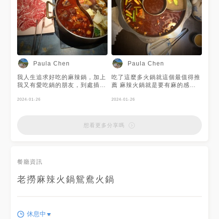
Paula Chen
Paula Chen
我人生追求好吃的麻辣鍋，加上
吃了這麼多火鍋就這個最值得推
我又有愛吃鍋的朋友，到處插旗
薦 麻辣火鍋就是要有麻的感
是我們的樂趣 這家麻辣火鍋已
覺，不然一堆辣油也吃不出麻辣
經是我的二訪，我必須大推他們
2024-01-26
2024-01-26
鍋的精髓 必點：芋頭丸
家的排骨酥.牛肉.芋頭丸..手工
蛋餃必吃阿.... 南京復興真的好
多美食🥰🥰
想看更多分享嗎
餐廳資訊
老撈麻辣火鍋鴛鴦火鍋
休息中