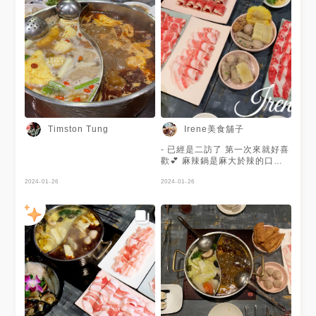
Irene美食舖子
Timston Tung
- 已經是二訪了 第一次來就好喜
歡💕 麻辣鍋是麻大於辣的口味
白鍋則是蒜頭味噌鍋 湯頭我都
2024-01-26
非常喜歡 就算不吃辣的來 這白
2024-01-26
鍋也非常可以啊👏 - 推薦必點的
有 👉黃牛胸肉 👉滷三拼 跟麻
辣鍋無敵絕配的👍 這裡的海鮮
其實表現也不錯 整體我都很喜
歡 推薦給喜歡麻辣鍋的朋友一
個新選擇啊💖 - ❤️老撈麻辣火鍋
📮台北市敦化北路4巷53號
☎️（02）2771-9957 - #松山區
火鍋 #松山區美食 #台北美食 #
台北麻辣鍋 #台北麻辣鍋推薦 #
麻辣鍋 #老撈 #老撈麻辣鍋 #老