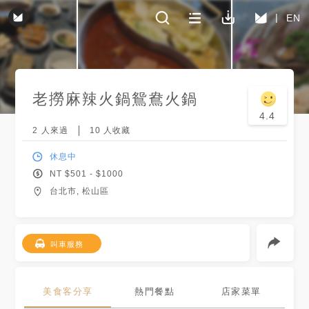
EN
老撈麻辣火鍋鴛鴦火鍋
4.4
2
人來過
10
人收藏
休息中
NT $
501
- $
1000
台北市, 松山區
叫車服務
美食客分享
熱門餐點
店家菜單