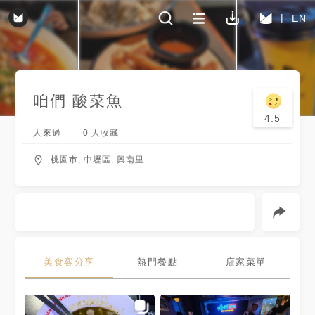
EN
咱們 酸菜魚
4.5
人來過
0
人收藏
桃園市, 中壢區, 興南里
美食客分享
熱門餐點
店家菜單