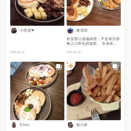
小吃貨❤
陳瀅珺
舒芙蕾口感偏綿密，不是屋莎那
種入口即化的鬆軟。 本身味道
還行，搭配不同的口味讓味道更
2020-03-14
具層次感
2020-02-22
賴小婷
Ellen