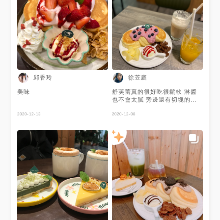
邱香玲
徐苙庭
美味
舒芙蕾真的很好吃很鬆軟 淋醬
也不會太膩 旁邊還有切塊的蘋
果跟一球冰淇淋可以搭配著吃
2020-12-13
建議兩人合吃
2020-12-08