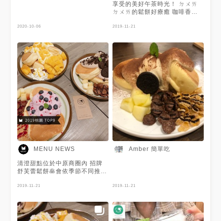
享受的美好午茶時光！ ㄉㄨㄞ
ㄉㄨㄞ的鬆餅好療癒 咖啡香氣
帶我走 偽薯條真酥脆 愉快的食
2020-10-06
光
2019-11-21
Amber 簡單吃
MENU NEWS
清澄甜點位於中原商圈內 招牌
舒芙蕾鬆餅🥞會依季節不同推出
限定口味，點選即附贈一杯飲
品。 舒芙蕾軟嫩綿密，搭配當
2019-11-21
2019-11-21
季水果一起入口超滿足😍