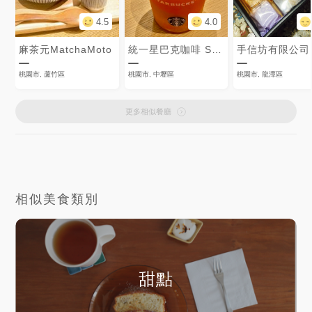
4.5
4.0
麻茶元MatchaMoto
統一星巴克咖啡 Starbucks Coffee
手信坊有限公司
桃園市, 蘆竹區
桃園市, 中壢區
桃園市, 龍潭區
更多相似餐廳
相似美食類別
甜點