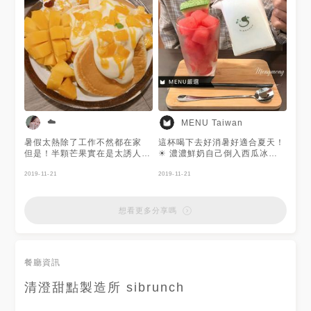
☁️
MENU Taiwan
暑假太熱除了工作不然都在家
這杯喝下去好消暑好適合夏天！
但是！半顆芒果實在是太誘人
☀ 濃濃鮮奶自己倒入西瓜冰磚
了！ 只好馬上約了朋友出門 舒
裡 上面還附一片西瓜本人🍉 光
芙蕾蓬鬆的口感但沒有到綿密
2019-11-21
看就超可愛！😍 還有DIY的樂趣
2019-11-21
愛文芒果也不會太甜，用料大方
棒棒噠👍👍👍 感謝美食客@小
. . . #台灣 #桃園 #中壢 #中原 #
資女🌸夢夢吃貨🍜 分享的美食
舒芙蕾 #66吃桃園
照💕主要分享台北、桃園、新竹
想看更多分享嗎
的美食~食記都寫得很用心喔！
餐廳資訊
清澄甜點製造所 sibrunch