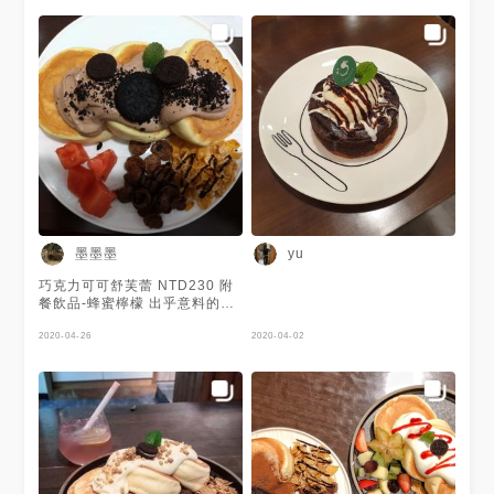
蕾口感綿密細緻， 上面的卡士
達醬不會太甜～
墨墨墨
yu
巧克力可可舒芙蕾 NTD230 附
餐飲品-蜂蜜檸檬 出乎意料的吃
很飽，舒芙蕾軟軟的好好吃！
2020-04-26
2020-04-02