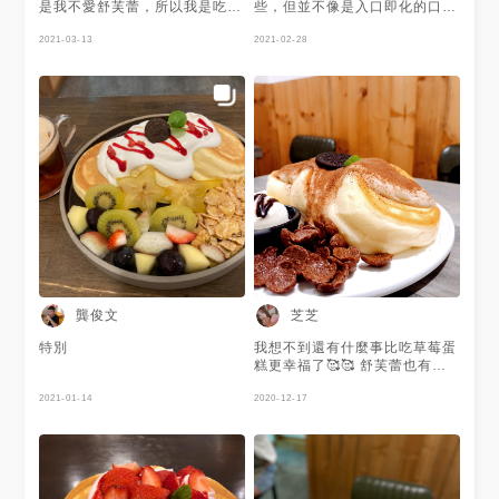
是我不愛舒芙蕾，所以我是吃朋
些，但並不像是入口即化的口
友推的隱藏甜點：熔岩巧克力
感。 抹茶紅豆醬味道非常濃
芒果伯爵戚風：160 戚風本體普
2021-03-13
郁，但吃完會有點乾（需要配
2021-02-28
通，奶油也普通，沒有很推 熔
茶） 另外不是很喜歡冰淇淋上
岩巧克力：150 覺得讚，熔岩就
面有巧克力。 #商圈召集令
是要切開流出來🤤 另一個藍莓
朋友點的，沒吃到就不評了。 #
中壢 #中原 #甜點 #下午茶
龔俊文
芝芝
特別
我想不到還有什麼事比吃草莓蛋
糕更幸福了🥰🥰 舒芙蕾也有
80％幸福 【清澄甜點製造所】
2021-01-14
提拉米蘇舒芙蕾 ＄240 紅茶歐
2020-12-17
蕾 ＄（2020年底前是舒芙蕾送
的） 草莓香草小戚風 ＄160