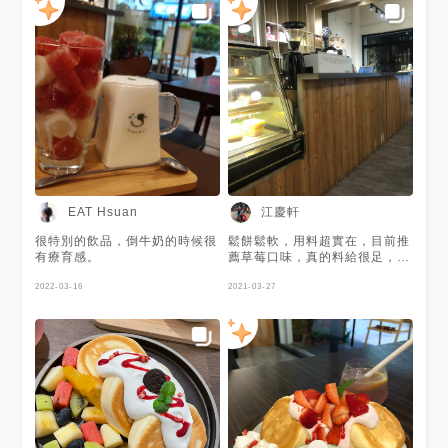
江慶軒
EAT Hsuan
很特別的飲品，倒牛奶的時候很
鬆餅鬆軟，用料超實在，目前推
有療育感。
薦草莓口味，真的料給很足，飲
料第一次喝到蘋果乾口味
2022-03-16
2021-03-27