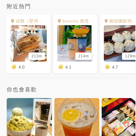
附近熱門
頑餅（堅持爆料車輪餅）
bonchu 創意鮮果茶飲
御冠園鮮肉湯包
213m
214m
129m
4.0
4.1
4.7
你也會喜歡