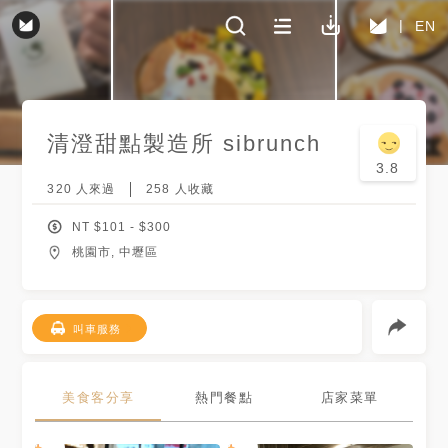
EN
清澄甜點製造所 sibrunch
3.8
320
人來過
258
人收藏
NT $
101
- $
300
桃園市, 中壢區
叫車服務
美食客分享
熱門餐點
店家菜單