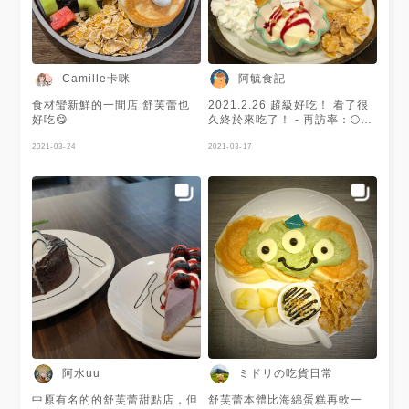
Camille卡咪
阿毓食記
食材蠻新鮮的一間店 舒芙蕾也
2021.2.26 超級好吃！ 看了很
好吃😋
久終於來吃了！ - 再訪率：🌕🌕
🌕🌕🌕 美味度：🌕🌕🌕🌕🌕 價
2021-03-24
格：以學生來說 偏貴 - 滿滿的
2021-03-17
草莓很爽 舒芙蕾入口即化 一整
盤端上來真的有嚇到 量很多 真
的會想常來吃QQ
阿水uu
ミドリの吃貨日常
中原有名的的舒芙蕾甜點店，但
舒芙蕾本體比海綿蛋糕再軟一