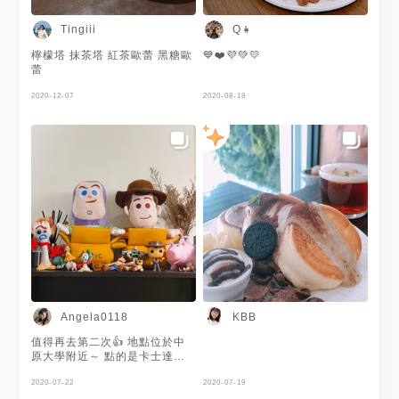
Tingiii
Q👧
檸檬塔 抹茶塔 紅茶歐蕾 黑糖歐
💙❤️💜💚💛
蕾
2020-12-07
2020-08-18
Angela0118
KBB
值得再去第二次👍 地點位於中
原大學附近～ 點的是卡士達芙
蕾價格偏高💰200 舒芙蕾老闆手
工現做要等約半小時左右 舒芙
2020-07-22
2020-07-19