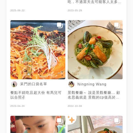
吃，不過當天去可能客人太多遇
到很多不好的體驗，價錢算錯，
2025-06-22
餐點送錯，用餐90分鐘，但點
2023-05-29
餐跟等待時間長導致差點來不急
吃完等等…
呆門的口袋名單
Ningning Wang
餐點不錯吃且超大份 有馬兒可
景觀餐廳～ 說是景觀餐廳… 顧
以合照✌️
名思義就是 景觀的cp值高於餐
點的餐廳 佔地很廣.. 以西部牛
2023-04-24
仔風格裝潢的餐廳… 很好拍
2022-10-08
照… 店內用餐均採預約制 店內
有六頭馬均為老闆的愛寵 平常
天氣好會多隻出來放牧玩耍 但
我當天去時是陰雨天.. 地上有點
泥濘.. 所以馬兒是逐隻輪班式的