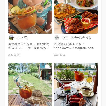
出來見客 馬兒非常可愛.. 乾淨
且還有做髮型 照顧的十分用心..
餐點部分價位偏高 從280的開胃
小點到上千的排餐 味道還行不
算踩雷.. 但cp值不是太高 就當
抵門票觀賞馬兒～ 整體來說..
還是挺值得來訪訪的一家特色餐
廳
neru.foodie丸の良食
Judy Wu
美式餐點與牛仔風， 搭配駿馬
📒完整食記歡迎追蹤👉
和迷你馬， 不能出國也能偽美
https://www.instagram.com/neru.fo
西。 網美必訪餐廳。😆 全預約
🍭雙北美食地圖正式上線👉
制，記得要先訂位！
2022-09-10
https://goo.gl/maps/jdtSUNJEUgLj
2022-09-06
🍵持續更新中～地標點入查看完
整部落格 🍰建議使用Chrome瀏
覽器或是電腦觀看 - 🏷 #台北美
食 #新北美食 #nerufoodie