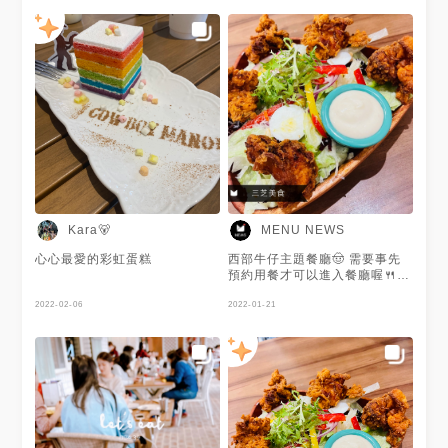
吃起來酸酸辣辣的～調味蠻重
好吃 #人氣 #親子 #牛 #馬 #農
的！ ▪️原味薯條🍟ɴᴛ.160 ▪️奶油
場 #好玩 #Taiwan
培根干貝義大利麵🍝ɴᴛ.420 奶
#NewTaipei #brunch #lunch
香味濃厚～搭配干貝還有培根超
#afternoontea #dinner
讚👍🏻 ▪️炸魚薯條青醬燉飯🐟
#delicious #popular #cow
ɴᴛ.380 燉飯的飯粒粒粒分明，
#horse #fun #farm #羊熊心予
除了炸魚薯條還有貝類 整體算
文MENU
是蠻豐富的啦！ ▪️鄉村南瓜醬義
大利麵🎃ɴᴛ.380 吃蛋奶素的朋
友也可以選擇這款 南瓜香氣很
濃厚～ ▪️柚見夕陽ɴᴛ.180 葡萄
柚果醬加可爾必思 喝起來不會
很膩～酸酸甜甜的很清爽！ -
ℹ️𝙸𝚗𝚏𝚘𝚛𝚖𝚊𝚝𝚒𝚘𝚗 📍牛仔莊園
🗺新北市三芝區古庄108之1號
Kara🐻
MENU NEWS
☎️02-2636-5666 ⏰09:30-
20:00 🚷Monday 🏷️
心心最愛的彩虹蛋糕
西部牛仔主題餐廳🤠 需要事先
@cow_boy_manor / #新北 #
預約用餐才可以進入餐廳喔🍴
新北市 #新北景點 #台北 #台北
且沒有免費參觀⚠️ 用餐時間為
市 #台北景點 #牛仔莊園 #牛仔
2022-02-06
90分鐘⌚️ 餐點有義大利麵料
2022-01-21
莊園美式餐廳 #美式餐廳 #三芝
理、各式排餐、點心、飲料等🥴
景點 #三芝 #三芝美食 #新北三
謝謝 @涵兒 提供美照🧡
芝