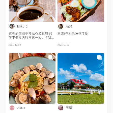
涵兒
Miko 
這裡的店員非常貼心又親切 想
東西好吃 馬🐎也可愛
等下個夏天時再來一次。 #我怕
冷 😶‍🌫️
2021-12-20
2021-11-03
玉晴
𝓐𝓵𝓵𝓲𝓮