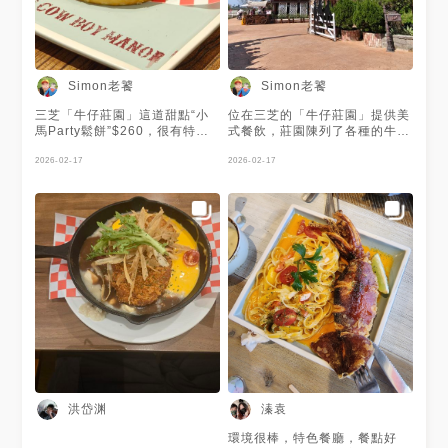
Simon老饕
Simon老饕
三芝「牛仔莊園」這道甜點“小
位在三芝的「牛仔莊園」提供美
馬Party鬆餅”$260，很有特
式餐飲，莊園陳列了各種的牛仔
色。👍 #新北市 ，#三芝區 #牛
器具，園內還有迷你馬可供遊客
仔莊園 #美式餐廳 #迷你馬 #小
2026-02-17
拍照及騎乘，很適合全家大小來
2026-02-17
馬Party鬆餅
此用餐+半日遊。👍 #新北市 ，
#三芝區 #牛仔莊園 #美式餐廳
#迷你馬
洪岱渊
溱袁
環境很棒，特色餐廳，餐點好