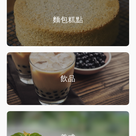
麵包糕點
飲品