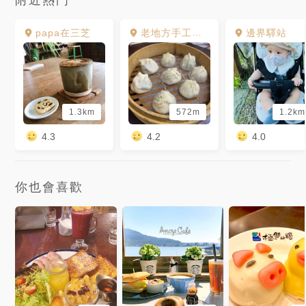
papa在三芝
老地方手工小籠湯包
邊界驛站
1.3km
572m
1.2km
4.3
4.2
4.0
你也會喜歡