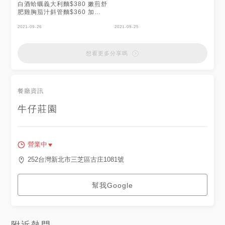
白酒蛤蠣義大利麵$380 嫩煎舒
肥雞胸茄汁斜管麵$360 加
$200套餐(含手工香料麵包、例
湯、飲料｜咖啡、紅茶、綠茶、
2021-09-26
2021-09-25
奶蓋紅) 水果優格沙拉$300 酸
辣雞翅$320 首次消費79折到
9/30
想看更多分享嗎
餐廳資訊
牛仔莊園
營業中
252台灣新北市三芝區古庄1081號
幫我Google
附近熱門