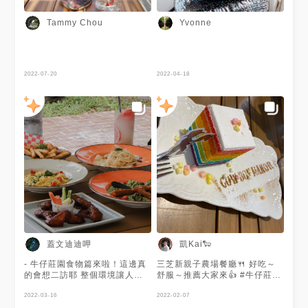
Tammy Chou
Yvonne
2022-07-20
2022-04-18
蓋文迪迪呷
凱Kai🐑
- 牛仔莊園食物篇來啦！這邊真
三芝新親子農場餐廳🍴 好吃～
的會想二訪耶 整個環境讓人超
舒服～推薦大家來👍 #牛仔莊園
放鬆的～～ 戶外區座位我覺得
#台灣 #臺灣 #新北 #三芝區 #
比較舒服😌 ▪️酸辣雞翅🐔ɴᴛ.320
2022-03-16
早午餐 #午餐 #下午茶 #晚餐 #
2022-02-07