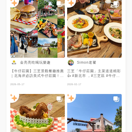
金亮亮吃喝玩樂趣
Simon老饕
【牛仔莊園】三芝景觀餐廳推薦
三芝「牛仔莊園」主菜道道精彩
｜北海岸必訪美式牛仔莊園！馬
👍 #新北市 ，#三芝區 #牛仔莊
兒互動、遼闊草原、異國造景超
園 #美式餐廳 #迷你馬
好拍，親子約會聚餐一次滿足
2026-05-17
2026-02-17
https://pickupuu.com/cow_boy_manor/