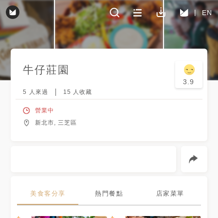
EN
牛仔莊園
3.9
5
人來過
15
人收藏
營業中
新北市, 三芝區
美食客分享
熱門餐點
店家菜單