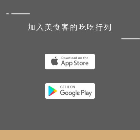
加入美食客的吃吃行列