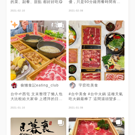
蒜蔥花醬油醋沙茶..非常貼心！
到飽 #台中好吃 #和牛吃到飽 #
的菜、副餐、甜點 都好好吃😋
優，只是90分鐘用餐時間有點
偷偷跟各位說🤫會員優惠送起
火鍋 #hotpot #taichung
趕，無法好好聊天😂😂
來！ 🌿新會員→首次加入會員
#taichungfood #foodpics
2021-02-10
2021-02-08
立馬Get ✔️點數5點 👍8種海鮮&
#igfood
肉肉輕鬆免費吃🤤 ✔️牛肉、梅
#like4likes#niporihotpot
花豬、雞腿肉、蛤蜊、潮鯛魚
片、鮮蝦任你選✨ 消費滿$100
可累積1點！集滿『10點』 ➡️還
能免費兌換風味湯底🍲 而且現
在購買外帶防疫套餐就能馬上使
用點數🔥 🌿老顧客➡️LINE「10
點禮物券」大放送！至門店消費
立馬做兌換！禮物券可兌換
【10點指定品項】 🏠：40758
台中市西屯區文心路二段215號
☎️：04 -2259 -5111 ⏰：
11:00-21:00（週一到週日）
偷懶食記eating_club
宇弈吃美食
台中🌱西屯 文末整理了懶人包
#台中美食 #台中火鍋 這種天氣
大比較給大家🤩 上禮拜的日暮
吃火鍋最棒了 這間湯頭蠻多的
裏 沒錯我又吃了(ง •ૅ౪•᷄)ว 天
味道也不錯 主打和牛火鍋但肉
氣實在太冷了不吃真的對不起自
2021-01-10
質其實很一般🤫 - 想看更多可以
2021-01-08
己❄️ 在文心路上的這間分店真的
搜尋🔍 Ig:battle_food_8888
非常方便，如果沒位子旁邊有築
間，對面是有之和牛🐂 - ▫️💰
$788/人 營業到凌晨四點，宵夜
時間也可以衝🔥 一樣是推這個