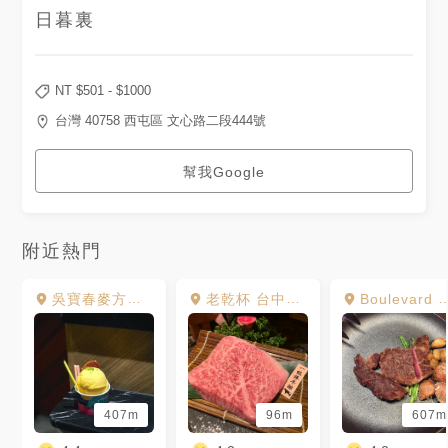
中市西屯區文心路二段215號 ⏰
11:00-04:00 ☎️04-2259-5111
日暮裏
· · · #冷藏和牛鍋物放題 #西屯
美食 #台中火鍋 #台中吃到飽 #
和牛吃到飽 #台中宵夜 #台中美
食 #台中早午餐 #台中 #台中餐
NT $
501
- $
1000
廳 #台中景點 #popyummy台中
#台中必吃 #網美 #台中食記
台灣 40758 西屯區 文心路二段444號
#taichung #美食推薦
#taichungfood #網美景點 #網
美餐廳 #yummyfood
幫我Google
#instafood #相機先食 #igfood
#taiwanesefood #廣の食記 #
廣吃日暮裏冷藏和牛鍋物放題
附近熱門
吳寶春麥方店 台中店
老乾杯 台中市政店
Boulevard 大道301 牛排
407m
96m
607m