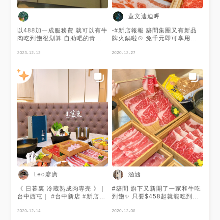
上要看你的取向是什麼‼️ 如果是
「日暮裏」是一個人也可以吃的
狂吃肉型，推薦日暮裏因為同價
火鍋吃到飽，營業時間也是到凌
蓋文迪迪呷
位$788肉品比較多種～飲料、
晨4點，夜貓子半夜肚子餓可以
冰淇淋那些其實沒什麼差，但日
吃得很滿足！新展店生意很好，
以488加一成服務費 就可以有牛
-#新店報報 築間集團又有新品
暮裏的配料蔬菜區東西比有之和
用餐建議訂位唷！
肉吃到飽很划算 自助吧的青菜
牌火鍋啦🍲 免千元即可享用和
牛少( ˙꒳˙ ) 如果你很喜歡吃各種
超級新鮮 有泰國和明治的冰淇
牛吃到飽🤩 我還不吃爆嗎🤪 營
火鍋配料、麵、魚漿，又想吃一
淋 好吃😋
2023-12-12
業到凌晨四點根本宵夜好選擇
2020-12-27
些肉，要去有之和牛！60幾種
平日午餐｜458/558/788 其餘
自助吧真的太驚人了😱 - 📍日暮
時段｜498/598/788 這次是選
裏（台中市政店） 🕐週一～週
擇788吃到飽的方案 肉品有👉🏻
日11:00～4:00 🔥熱門標籤 🏷️
澳洲板腱牛·雪花牛·特級牛腹肉
#偷懶ㄔ台中 🏷️#偷懶ㄔ鹹食 -
黑豚里肌肋眼·雪花豚·特級黑豚
嫩肩 現流無骨雞腿·秘製炙燒無
骨雞腿·經典花雕燒雞腿 還有重
頭戲 澳洲特選和牛雪花·和牛霜
降 豐盛肉品外，自助吧更是豐
富！ 60多種的蔬菜、火鍋料等
人你夾 飲品、冰品也是多種選
擇🥤 整個超級划算啊🤩 湯頭我
這次選海味干貝湯以及秘煉老熬
牛髓湯 兩款湯頭都很清甜！好
的湯頭就是要搭配好的食材 整
Leo廖廣
涵涵
體豐富度與價格個人覺得值得二
訪喔🤩 - ℹ️𝙸𝚗𝚏𝚘𝚛𝚖𝚊𝚝𝚒𝚘𝚗 📍
《 日暮裏 冷蔵熟成肉専売 》｜
#築間 旗下又新開了一家和牛吃
台中市西屯區文心路二段215號
台中西屯｜ #台中新店 #新店報
到飽✨ 只要$458起就能吃到高
☎️04-2259-5111 ⏰11:00-
報 #日暮裏 先前介紹介紹築間
級的冷藏肉品 最高價的$788 還
04:00 🏷️ @nippori.hotpot / #
の有之和牛🍲 真的太猛啦最近
2020-12-14
能吃到「冷藏澳洲特選和牛雪
2020-12-08
日暮裏 #nipporihotpot #冷藏