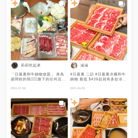
莉莉吃起來
涵涵
「日暮裏和牛鍋物放題」 身為
#日暮裏 二訪 #日暮裏冷藏和牛
築間粉的我🙋🏻‍♀️旗下的任何店都
鍋物 最低 $438起就有多款冷藏
不能錯過！這次來到這間主打壽
肉品吃到飽 和牛吃到飽更是只
喜燒以及冷藏和牛鍋物的日暮裏
2021-07-08
要$788 ⚠️4/5-4/19持此篇貼文
2021-04-05
～他們也推出超值防疫餐！而且
至門店消費並出示給服務人員
肉品增量up！這次我們購買
即🉑️享用95折❗️ ⚠️【單筆消費，
$799雙人套餐！平均一個人不
優惠僅限使用1次】 直接95折超
到400，可以吃到優質的冷藏和
級划算欸!!!!(每組客人限用乙次)
牛，台灣豬肉，蝦子，鯛魚，還
- 用餐採個人鍋 鍋底一共有7個
有一堆上等食材！超級佛心欸！
種湯底 我們分別選了海味干貝
👍依照人數 還有分成雙人套餐/
湯(+50元)和雞白湯(+60元) 自
三人套餐/四人套餐～ 🌟經典防
助吧區的蔬菜種類非常多也有蝦
疫套餐 $799 含一大盒季節鮮蔬
子🦐鯛魚可以自行夾取～多款麵