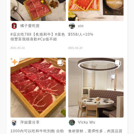
+綜合火鍋料拼盤（種類多樣化
食類、無限取用的#壽喜燒雜炊
，還有多附一包高麗菜）+雞腿
以及#和牛黑咖哩 裡頭滿滿的牛
肉150g +梅花豬150g +澳洲和
肉🐂 超愛壽喜燒雜炊味道充足
牛/伊比利豬（150g)(擇1）+鮮
很下飯 黑咖哩也不錯吃但是整
蝦🦐*4 +潮鯛魚片*4片 +美味優
體吃起來比較油一點！兩種口味
品8項（擇1）這邊最推蝦仁
都想吃也可以跟我一樣各半🤣🤣
橘子愛吃貨
xin
滑！副餐選2，我們都選鍋燒意
甜點區有明治冰淇淋、泰國🇹🇭
麵🍝 🌿這邊特別說一下日暮裏
冰淇淋還有韓國🇰🇷來的草莓霜
#這次吃788【炙燒和牛】#菜色
$558/人+10%
最最特別好吃的蝦仁滑🍤他是一
淇淋可以選擇 超級愛明治的草
很豐富我很喜歡#Cp值不錯
球一球的，肉眼看得到多隻蝦用
莓起司蛋糕🍰口味 搭配脆口香
蝦泥捏成一球，下鍋後一整球為
甜的甜筒 我一口氣直接吃了三
2021-03-31
2021-03-24
熟紅色，咬起來很紮實很蝦🦐
支冰🥺 飲品也很多款✨無糖茶、
店員一推薦！我馬上點！我超級
#HERSHEYS 冰沙、氣泡類飲
愛吃蝦 這個必點啊！有夠好吃
料、水果汁甚至咖啡通通都有～
😋 ➡️湯頭是干貝海鮮～喝起來
- 🔎#涵涵ㄔ台中 #涵涵ㄔ火鍋 #
極為鮮甜，而且吃得到小干貝們
涵涵ㄔ吃到飽 - 📍 台中市西屯
～ 澳洲和牛非常出色優秀！肉
區文心路二段215號 ⏳11:00-
質鮮美軟嫩，大概來回涮3下就
4:00 🔗04-2259-5111 ⚠️用餐
可以吃了～入口即化的享受讚讚
時間100分鐘需收一成服務費 📍
讚！然後配上我的獨門醬料！
台北市中山區南京東路一段138
super 讚 🤫偷偷說一下我吃火
號2樓【台北南京駅】 🔗02-
鍋的獨門醬料配方：醬油一大匙
2542-9199 📍台南市北區中華
+2小湯匙的白醋 +蔥花 ！就這
北路一段113號【台南中華北
樣！拿來沾肉非常絕配！尤其是
駅】 🔗06-358-2327 - 🏷️#台
牛肉！吃起來酸香酸香的，很能
中美食 #冷藏和牛鍋物#濕式熟
襯托肉質的口感味道！而且很開
成冷藏肉 #冷藏和牛鍋物專家#
萍姐愛分享
Vicky Wu
胃解膩！大口吃肉👍 日暮裏有
台中吃到飽 #台中火鍋 #台中必
附許多醬料給你自由配！辣椒大
吃 #西屯區 #西屯美食 #火鍋吃
1000內可以吃和牛吃到飽 自助
食材新鮮，選擇性多，肉質品質