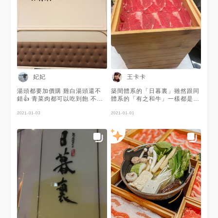
最高價位，來這邊沒覺得和牛太
可惜了啦！而且是冷藏肉餒～鮮
甜軟嫩🥺 座位是白搭配玫瑰金
感！超美～而且微包廂設計更有
隱私💗 ☞︎湯頭 湯頭7種，宇宙
無敵夭壽推#野茸奶香白湯 需要
+$60升級但很好喝，蔬菜肉品
都ok💯 信州鮭魚白味噌也不
錯，是有魚肉的🐟這次選的湯
都比上次棒！ ☞︎肉品 雞腿排一
妃妃
王卡卡
樣推薦花雕雞的，煮剛剛好時間
就好不然酒香會不見，雞皮炙燒
湯頭都要加價購 雞白湯頭還不
築間體系的「日暮裏」雖然跟同
的很美很香🍗不喜歡酒味的可以
錯👍 青菜肉都可以吃到飽 不吃
體系的「有之和牛」一樣都是和
點炙燒的就好～ 澳洲和牛，雪
牛488就可以吃到飽
牛火鍋吃到飽，但是以個人鍋物
花油脂比較豐美～霜降就在稍微
2021-01-03
呈現；消費價位不同，肉品是採
2021-01-01
紮實一點但也好入口👌🏻 火滾到
用新鮮的冷藏原塊肉品，澳洲和
後下鍋數秒放盤子讓熱氣滲入即
牛吃到飽是$788價位才有，若
可，可以不用一定要煮到全熟
想吃日本和牛也可以用單點方式
喔⸜(* ॑ ॑* )⸝ 牛肉的話還有牛腹、
享用。 湯頭的話有豚骨昆布
雪花、板腱，豬肉是里肌、雪
湯、秘煉老熬牛隨湯、海味干
花、嫩肩🐷嫩肩還不錯～沒有豬
貝、韓香泡菜湯、九州本物雞白
騷味 ☞︎自助吧 和風壽喜雜炊依
湯、野茸奶香白湯、信州鮭魚白
舊來一份然後狂扒飯🍚蔬菜區大
味噌湯..選擇，自助吧有當季蔬
體上沒有太多變化，種類也很多
菜之外，還有鳥蛋、黃金泡菜、
～🍲霜淇淋真的再加油，明治冰
凍豆腐、韓國年糕、蛋餃、蝦
淇淋我都吃草莓起司、oreo、
滑、泡麵等多種食材，飲料區除
彈珠汽水、抹茶！ 📒心得總整
了咖啡、汽水外，冰品有美錄冰
理 #有之和牛 vs #日暮裏 基本
沙、蝦霜淇林、明治冰淇淋等。