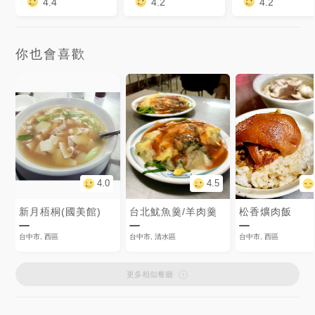
4.4
4.2
4.2
你也會喜歡
4.0
4.5
新月梧桐(國美館)
台北魷魚羹/羊肉羹
松香爌肉飯
台中市, 西區
台中市, 清水區
台中市, 西區
更多相似餐廳