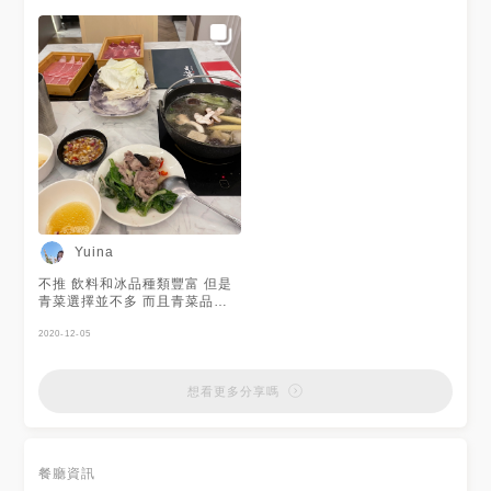
又新開一家和牛鍋物🆕 這間開
花」以及「冷藏澳洲特選和牛霜
熟成肉專家 #冷藏和牛火鍋 #和
宵夜場到凌晨4點！ 最便宜
降」呢！ 自助吧區總共多達60
牛鍋物放題 #日暮裏冷藏熟成肉
458$就吃得到😳 我跟
多種的新鮮食材 蔬菜種類非常
專賣 #日暮裏冷藏和牛鍋物
@jimmy_5201 都蠻喜歡這家
多 除了麵食類還有無限取用的
的😄 ———————————
壽喜燒雜炊以及和牛黑咖哩 裡
海味干貝湯 & 信州鮭魚白味噌
頭滿滿的牛肉🐂給的超級大方～
湯 裡面真的有放鮭魚鮮味提升
個人很喜歡壽喜燒雜炊不知不覺
許多 另鍋湯中放有幾顆小干貝,
吃光一整碗超級下飯🥺 這邊用
湯頭鮮甜 蔬菜料的選擇相當多,
餐採個人鍋 鍋底一共有7個種湯
很像在逛火鍋超市🤣 想吃什麼
底 我們分別選了海味干貝湯
自己拿～但要吃得完不要浪費
(+50元)和信州鮭魚白味噌湯
唷！ 提供和牛黑咖哩與牛肉壽
(+70元)裡頭真的有干貝還有鮭
喜燒雜炊🐂 這個我覺得放在湯
魚!!!! 甜點區有明治冰淇淋、泰
鍋中保溫 上層浮有超多牛油...
國🇹🇭冰淇淋還有韓國🇰🇷來的
有點扣分 不過他們的黑咖哩不
哈密瓜霜淇淋可以選擇
Yuina
錯吃🍛 肉品我蠻推板腱牛與雪
#HERSHEYS 冰沙也是必吃！
花系列的豚、牛肉 其實火鍋吃
巧克力超級濃郁好愛💓💓
不推 飲料和冰品種類豐富 但是
多看久了其實吃的出來肉新不新
青菜選擇並不多 而且青菜品質
鮮，日暮裏的肉質還不錯👍🏻雞肉
沒到該有的水準 且可能才剛開
也蠻嫩的 已這價位來說cp值蠻
幕 店員可能還不熟悉 加湯速度
2020-12-05
高的✨ 一旁還有好時的巧克力冰
非常緩慢 詢問肉品相關問題還
沙大大加分🍫 吃完再來一支明
需再詢問其他人才能得到答案
治冰淇淋或哈密瓜/香草霜淇淋
想看更多分享嗎
實在舒服啊😌 🍲平日午餐
11:00-16:59 458$ / 558$ /
788$ 🍲晚餐 宵夜 假日 17:00-
04:00 498$ / 598$ / 788$
餐廳資訊
——————————— 📍台