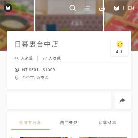
EN
日暮裏
台中店
4.1
40
人來過
27
人收藏
NT $
501
- $
1000
台中市, 西屯區
美食客分享
熱門餐點
店家菜單