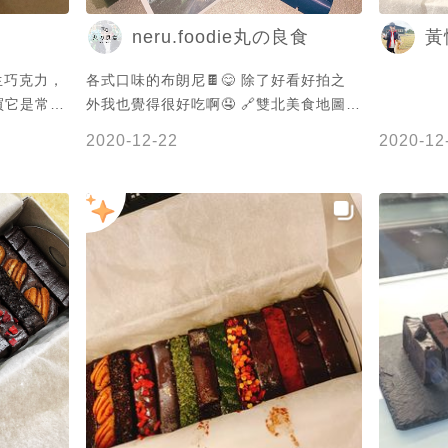
neru.foodie丸の良食
黃
生巧克力，
各式口味的布朗尼🍫😋 除了好看好拍之
買它是常
外我也覺得很好吃啊🤤 🔗雙北美食地圖正
貨，可以減
式上線👉
2020-12-22
2020-12
https://goo.gl/maps/jdtSUNJEUgLjtyUA9
✏️持續更新中～地標點入查看完整部落格
🔍建議使用Chrome瀏覽器或是電腦觀看
- 🏷 #台南美食 #台南景點 #nerufoodie