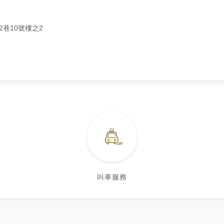
2巷10號樓之2
叫車服務