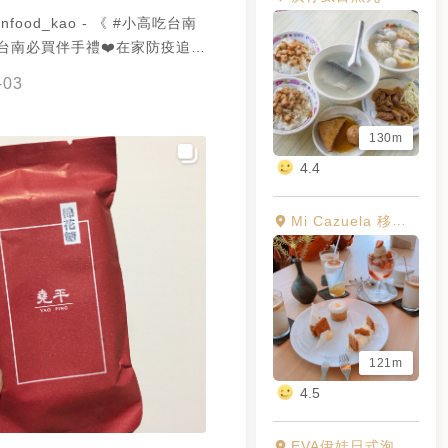
anfood_kao - 《 #小高吃台南
台南必買伴手禮❤️在家防疫追劇
̛ᴗ⁍̴̛⁎) 位於開山路的巷弄裡，販售
-03
與整條包裝～ 送禮自用都推，外
想吃的話有#宅配 服務 － 🔼
130m
朗尼 （綜合） $480 － 在家也
己，立馬團購回家享用😋布朗尼
4.4
超多樣，共十三種口味，含原
、咖啡、莓果、甜酒、塩鹽、棉
Mi Cazuela 移動的鍋子
桂、抹茶、辛咖哩、芝士橘、可
漬櫻桃，附蛋糕刀💯布朗尼口感
當紮實，苦甜均勻入口口感有如
濃郁滑順～ 🔊 另外宅配購買
🤩 ------------------------
----------------- 🚩#堯平 👣台
121m
區 開山路122巷10號1樓之2
4.5
0-19:00&假日12:00-18:30
-----------------------------
EVA伊娃日式泡芙專賣店