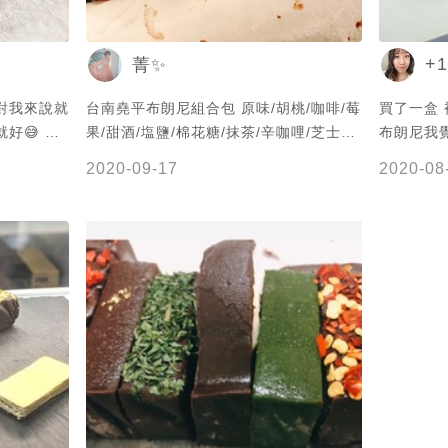
+1
菁✨
 對我來說就
台南堯平布朗尼組合包 原味/胡桃/咖啡/莓
買了一盒 
😅 🍁
果/甜酒/塩鹽/棉花糖/抹茶/辛咖哩/芝士橘/
布朗尼我
間還沒到排
可可薑果/肉桂/漬櫻桃 #甜點#堯平布朗尼
吃的布朗
2020-09-17
2020-08
放三位客人
這樣進去才
！ *建議