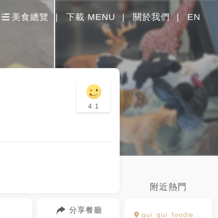
美食總覽
下載 MENU
關於我們
EN
4.1
附近熱門
分享餐廳
gui_gui_foodie 貴貴腹地