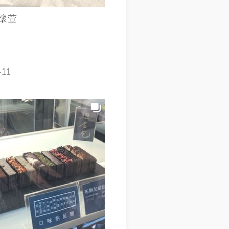
懷萱
-11