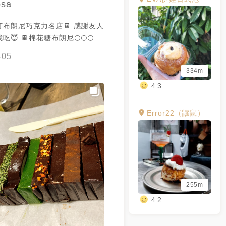
sa
--------------- #台南美食 #台灣美
 #台南旅行 #宅配甜點 #台南甜
布朗尼巧克力名店🍫 感謝友人
外帶 #台南外帶美食 #台中美食
😇 🍫棉花糖布朗尼🌕🌕🌕🌕
 #台北美食 #台北甜點 #高雄 #
不像一般的布朗尼 咬起來偏軟但
#高雄甜點 #台南中西區 #抹茶
-05
 棉花糖的綿密感加上布朗尼的甜
 #防疫日常 #台南伴手禮 #臺
334m
幸福❤️ 另外店家也有賣綜合包
美食 #伴手禮 #甜點
4.3
相宜喔👍
Error22（鼴鼠）
255m
4.2