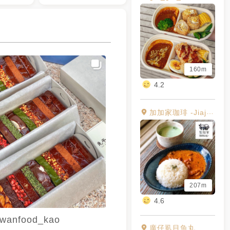
160m
4.2
加加家珈琲 -Jiajiaya Coffee-
207m
4.6
iwanfood_kao
廣仔虱目魚丸