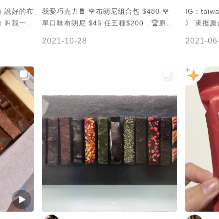
力 說好的布
我愛巧克力🍫 🌹布朗尼組合包 $480 🌹
IG：taiw
個
單口味布朗尼 $45 任五種$200 . 🏆原
》 來推薦
😱 認
味：🌟🌟🌟🌟 🏆胡桃：🌟🌟🌟🌟⭐️ 🏆咖
必備(⁎⁍̴
2021-10-28
2021-06
我可能需要
啡：🌟🌟🌟⭐️ 🏆莓果：🌟🌟🌟⭐️ 🏆甜酒：
單塊包裝
🌟🌟🌟 🏆塩鹽：🌟🌟🌟🌟 🏆棉花糖：🌟
縣市的朋友
以買來吃吃
🌟🌟🌟⭐️ 🏆抹茶：🌟🌟🌟⭐️ 🏆辛咖哩：🌟
巧克力#布
🌟🌟⭐️ 🏆芝士橘：🌟🌟🌟🌟 🏆可可薑
要犒賞自
果：🌟🌟🌟⭐️ 🏆肉桂：🌟🌟🌟🌟 🏆漬櫻
綜合口味
桃：🌟🌟🌟⭐️ 🏆白巧：🌟🌟🌟⭐️ 🏆總評：
味、胡桃
🌟🌟🌟 . 📌堯平布朗尼 📌台南市中西區開
花糖、肉
山路122巷10號1樓 📌0970697800 📌週
可薑果跟
三至週五12:00-19:00，週六日12:00-
吃起來相
18:00 . 喫呵買了組合包全部的口味都品
生巧克力，
嚐過一遍，整體口感比較像生巧克力，沒
滿10條即可免運
有布朗尼那種紮實蛋糕口感，讓我有點失
-----------
望，但是如果說是生巧克力吃起來是很不
南市#中西
錯的，口味很多種就不多介紹，上面星星
⏰平日12:0
數可以知道喫呵覺得好吃的口味有哪些，
🚷週一 、週二 