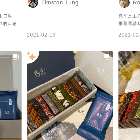
Timston Tung
Ro
最推薦的是棉花糖喔，有去台南的大家可
--------
以在店面營業兩個小時之後再去，人潮就
食 #台灣
跳 口味：
堯平是主打
不會太多了。 . #喫呵台南 #布朗尼#堯平
點 #台南
力的口感
推薦還請我吃
#堯平布朗尼 #台南美食#台南甜食#台南#
#台中甜點
🌖 口感
孔廟#tainan#taiwan
高雄美食 
2021-02-13
2021-02
不會太軟
#宅配美食
入口即化好
南 #臺南
送禮自用兩