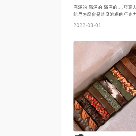
滿滿的 滿滿的 滿滿的….巧克
朗尼怎麼會是這麼濃稠的巧克力 叫我一
人要怎麼消化這全部的口味 😱😱
2022-03-01
真說很好吃 但一次只能一片 
兩個禮拜時間 網路美食，需要多人分享，
推 台南有店面，有去玩的人可
看喔！