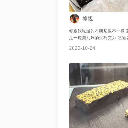
糠靚
🍃跟我吃過的布朗尼很不一樣
是一塊濃到炸的生巧克力,吃過就好
最近很夯的伴手禮 平日營業時
2020-10-24
隊也排很久 外帶店很小一次只
進去 *建議先去官方看好口味 
不會選擇障礙 讓外面的人等太久
打電話預約 不然一下就會秒殺