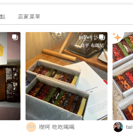
點
店家菜單
ta
喫呵 吃吃喝喝