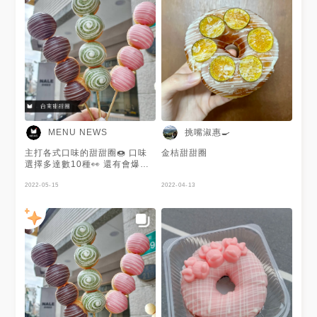
挑嘴淑惠🍳
MENU NEWS
主打各式口味的甜甜圈🍩 口味
金桔甜甜圈
選擇多達數10種👀 還有會爆餡
的甜甜圈包🔥 不論是口味、造
型及用料都是許多人心中的下午
2022-05-15
2022-04-13
茶首選 每日新鮮手作👋 如果怕
買不到喜歡的口味🥹 可以先預
訂☑️ 謝謝 @tainan_valentine
提供美照🧡