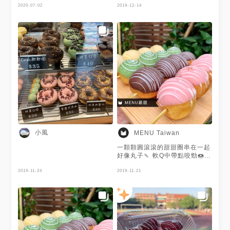
2020-07-02
2019-12-14
小風
MENU Taiwan
一顆顆圓滾滾的甜甜圈串在一起
好像丸子🍡 軟Q中帶點咬勁🍩
檸檬🍋抹茶🍵巧克力🍫草莓🍓
2019-11-24
來一串趕走厭世感！ 謝謝 @台
2019-11-21
南·逸恩·小鮮肉的美食日記 提供
美照❤️新加入的美食客👋🏻主要
分享台南美食～～