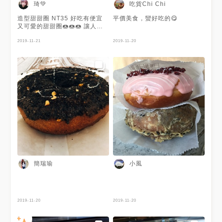
記 #台南美食地圖 #taiwan
琦💚
吃貨Chi Chi
#tainan #tainanfood
#tainanfoodlife
造型甜甜圈 NT35 好吃有便宜
平價美食，蠻好吃的😋
#tainanbrunch #tainanlunch
又可愛的甜甜圈🍩🍩🍩 讓人想
#tainandinner #yummy
在多吃幾次😋😋😋 #台南 ＃東
#popdaily #popyummy
區 ＃裕農路
2019-11-21
2019-11-20
#instafood #igfood #igfoodie
簡瑞瑜
小風
2019-11-20
2019-11-20