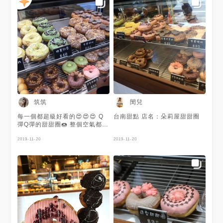
筑筑
閔兒
每一個都超級好看的😍😍😍 Q
台南甜點 店名：朵莉屋甜甜圈
彈Q彈的甜甜圈🍩 整個空氣都有
一股甜甜的味道😋😋 而且呢 很
便宜呢👍👍👍
2019-11-20
2019-11-20