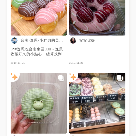
台南·逸恩·小鮮肉的美食日記
安安你好
📍#逸恩吃台南東區💁🏻‍♂️ - 逸恩
收藏好久的小點心，總算找到機
會來吃一下囉！有人跟逸恩一樣
愛吃這種小點心嗎😃 - 🍽#小Q
2019-11-21
2019-11-21
提 30💰 一顆顆圓滾滾的甜甜圈
串在一起，實在好可愛❤️有草
莓、檸檬巧克力、巧克力跟抹茶
口味，雖然這些都算是巧克力系
列，但味道還是不太一樣～ - 口
感軟Q帶點嚼勁，算是有飽足感
的小點心，看起來不油，但是其
實不容小覷，因為拍完照後，木
板上都是一顆顆的油印😆 - 🚩#
朵莉屋甜甜圈 🚩台南市東區裕
農路117號 🚩06-2365486 🚩
12:00-19:30 - #台南逸恩的甜
點口袋🤤 #台南 #台南美食 #臺
南美食 #台南東區美食 #台南食