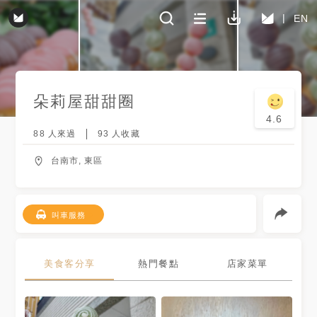
EN
朵莉屋甜甜圈
4.6
88
人來過
93
人收藏
台南市, 東區
叫車服務
美食客分享
熱門餐點
店家菜單