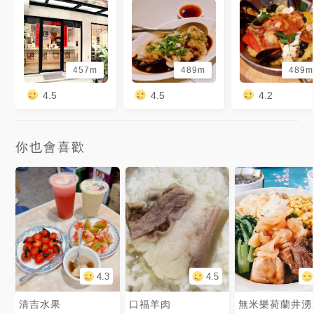
457m
489m
489m
4.5
4.5
4.2
你也會喜歡
4.3
4.5
清吉水果
口福羊肉