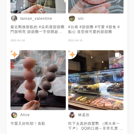
tainan_valentine
xin
最近剛換新點的 #朵莉屋甜甜圈
#台南 #甜甜圈 #可愛 #甜食 #
門面明亮 甜甜圈一字排開超療
點心 造型很可愛的甜甜圈
癒🥰 看看這些一串一串的小波
堤 一不小心就會全部都包下來
2022-01-24
2021-04-15
😂 胖V喜歡 #檸檬 跟 #草莓口
味 口感跟Mr. DXXXXX比起來
比較不Q 但甜度也低很多 下次
想再來試試看其他口味~❤️ - 🚩
朵莉屋甜甜圈 🚇台南市東區裕
豐街219號 ⏱️
PM12:00~PM19:00 📞06 236
5486 🚫周一 #popdaily
#popyummy #instafoodie
#instagood #instagram
#instadaily #igfood #foodie
#foodporn #tainan
#tainanfood #afternoontea #
相機食先 #台南美食 #台南下午
茶 #甜甜圈 #台南 #跟著胖v一
林孟欣
Alice
起吃 #胖v吃台南
可愛又好吃耶！喜歡
吃下去真的很驚艷 （煙火來一
下🎆） QQ的口感～非常扎實 而
且價格也很佛心啊👍