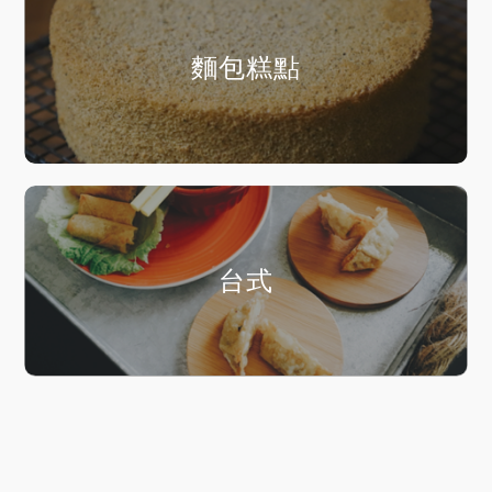
麵包糕點
台式