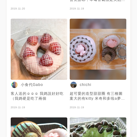
是好吃的甜甜圈喔！ 上班客人
2019-11-20
請的XDD 吃兩次都不知道價格
2019-11-19
小食代Gabo
chichi
客人送的☺☺☺ 我媽說好好吃
超可愛的造型甜甜圈 有三種圖
（我媽硬是吃了兩個
案大的有kitty 米奇和多啦a夢
一個35 三個的是綜合小的 一盒
2019-11-19
50 其他不是造型的也很多口味
2019-11-19
還有賣麵包 還有丸子的喲 也超
大顆的 #台南