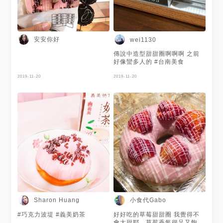
安安你好
wei1130
傳說中造型甜甜圈啊啊啊 之前
好像蠻多人的 #台南美食
2019-11-20
2019-11-20
小食代Gabo
Sharon Huang
#巧克力波堤 #義美奶茶
好好吃的草莓甜甜圈 我覺得不
會太甜耶，草莓香氣很足又飽滿