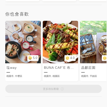
你也會喜歡
5.0
4.0
塩way
BUNA CAF'E 布納咖啡館
晶麒莊園
桃園市, 中壢區
桃園市, 桃園區
桃園市, 平鎮區
更多相似餐廳