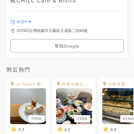
鞦CHILL Cafe & Bistro
休息中
337002台灣桃園市大園區大成路二段68號
幫我Google
附近熱門
Le Gentil 暖暖胃
芳華火鍋公司/青埔a17店
河馬水產
700m
266m
616m
4.3
4.0
4.0