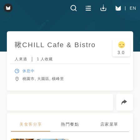
EN
鞦CHILL Cafe & Bistro
3.0
人來過
1
人收藏
休息中
桃園市, 大園區, 橫峰里
美食客分享
熱門餐點
店家菜單