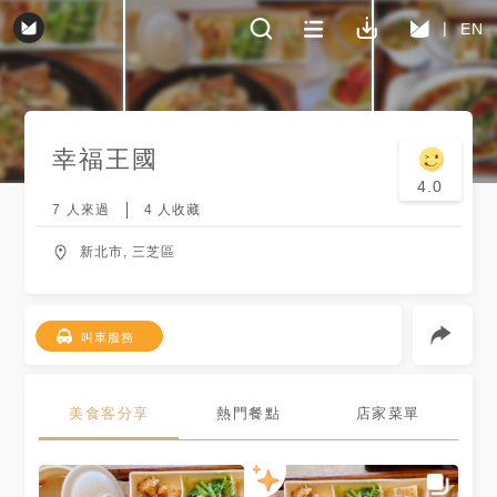
EN
幸福王國
4.0
7
人來過
4
人收藏
新北市, 三芝區
叫車服務
美食客分享
熱門餐點
店家菜單