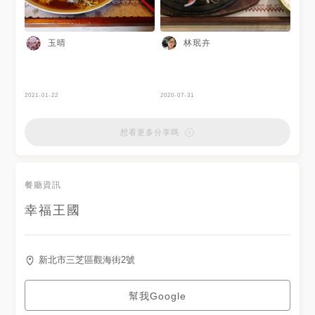
玉晴
林珉卉
2021-01-22
2020-07-31
想看更多分享嗎
餐廳資訊
幸福王國
新北市三芝區觀海街2號
幫我Google