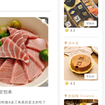
656m
4.3
源本屋
611m
4.3
官熙希
創義麵 Creative Pasta 永安市場店
鮪蛇腹&金三角真的是太好吃了