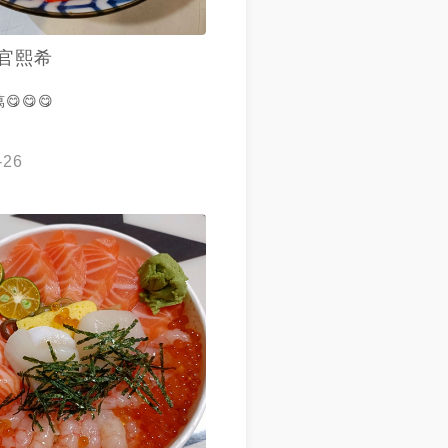
官熙希
😋😋
-26