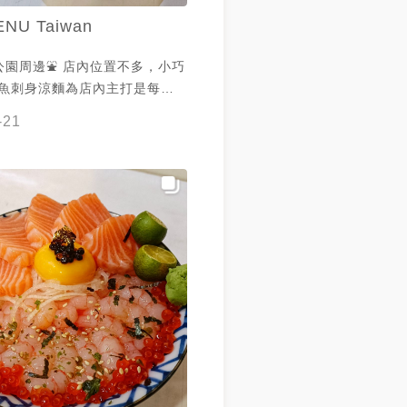
NU Taiwan
園周邊⛲️ 店內位置不多，小巧
鮭魚刺身涼麵為店內主打是每日
手工切成烏龍麵似的長條狀🍜 搭
-21
吃起來超清爽🇹🇭 謝謝@上
美照❤️