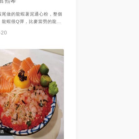
官熙希
蝦尾做的龍蝦薯泥通心粉，整個
，龍蝦很Q彈，比麥當勞的龍蝦
了！
-20