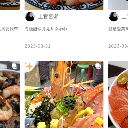
上官熙希
上
立馬要我帶
海膽甜蝦月見丼👍👍👍
就是愛萬萬
2023-03-31
2023-03