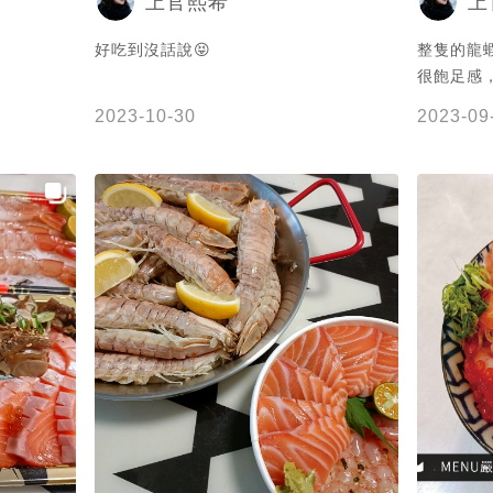
上官熙希
上
好吃到沒話說😝
整隻的龍
很飽足感
堡划算多
2023-10-30
2023-09