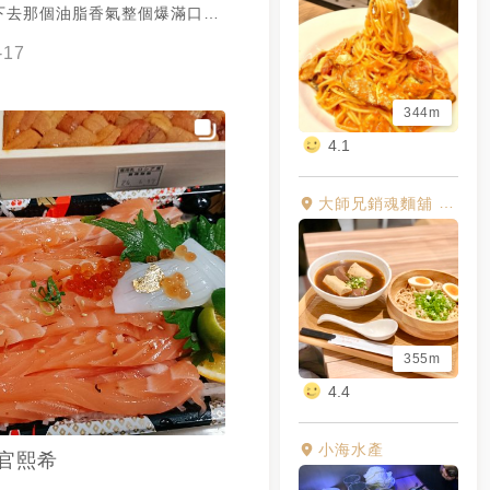
下去那個油脂香氣整個爆滿口腔
-17
344m
4.1
大師兄銷魂麵舖 四號公園店
355m
4.4
小海水產
官熙希