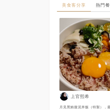
美食客分享
熱門餐
上官熙希
月見黑鮪腹泥丼飯（特製），