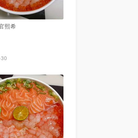
官熙希
-30