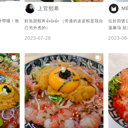
ME
上官熙希
改外帶囉！無
鮭魚甜蝦丼👍👍👍 （旁邊的皮皮蝦是我自
位於四號公
己另外煮的）
溫馨😘 
限定🍣 
2023-07-28
2023-06
配泰式醬汁，
官熙希提供