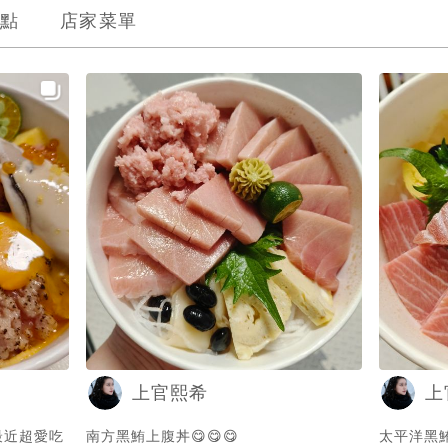
點
店家菜單
上官熙希
上
最近超愛吃
南方黑鮪上腹丼😋😋😋
太平洋黑