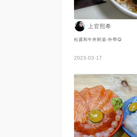
上官熙希
松露和牛丼附湯-外帶😋
2023-03-17