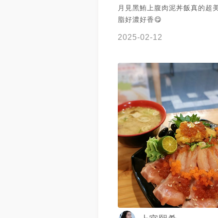
月見黑鮪上腹肉泥丼飯真的超
脂好濃好香😋
2025-02-12