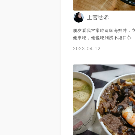
上官熙希
朋友看我常常吃這家海鮮丼，
他來吃，他也吃到讚不絕口👍
2023-04-12