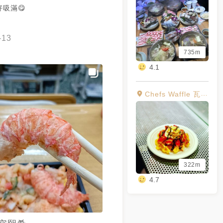
吸滿😋
-13
735m
4.1
Chefs Waffle 瓦福 比利時鬆餅專賣店
322m
4.7