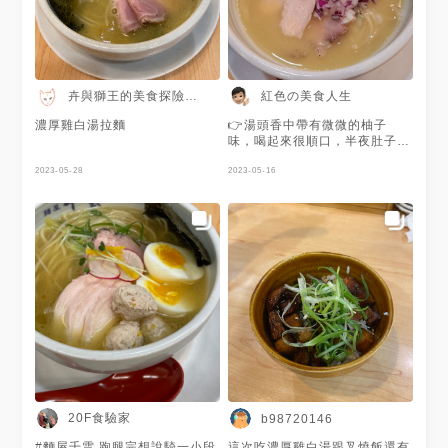
湯的稠度和麵條的吸附度調整得
香味，讓鹹香的雞湯變得特別，
很棒，能非常順口的一口接著一
油潤中帶著清新風味!! 軟柔鮮嫩
口，吸麵吸到停不下來 蛋的調
的雞叉燒和豆腐口感般的雞肉丸
味中規中矩，不過口感很嫩 舒
麵條是使用日本小麥粉，由知名
肥雞肉算是非常非常嫩，很少吃
的三河屋製麵所特製的麵體。完
到口感這麼好的雞胸 豬叉燒帶
整吸附湯汁，有硬度帶有嚼勁。
卉與獅王的美食探險地圖
紅色の美食人生
點不會太搶戲的煙燻味，厚薄適
🔖 雞白湯拉麵 濃厚 湯頭使用大
中，肉質令人驚艷 つくね（雞
量雞腳、整隻春雞和白露花雞，
濃厚雞白湯拉麵
👉湯頭香中帶有微微的柚子
肉丸子）相對很普通 整體偏乾
還有雞脖、雞骨細火慢熬八個小
味，喝起來很順口，半夜肚子餓
柴，包著軟骨的口感還不錯，不
時， 是日本店長跟老闆特別飛
來一碗很滿足，但十二點去在外
過也有吃到碎的硬骨頭 微苦的
回日本鑽研出的做法，再加入日
2023-05-28
面也排了快四五十分鐘
2023-05-16
柑橘皮有去膩爽口的作用 生洋
本沙丁魚乾和鯖魚乾增添海味。
蔥丁也切得非常小塊，不太敢吃
質地濃厚，可以喝到熬出的膠質
生洋蔥的我也能接受 總結來說
感，喝起來也是日本的鹹度，店
是回台灣最滿意的一碗 本身沒
員有提醒覺得太鹹可以幫忙加無
到特別喜歡雞白湯，尤其在這悶
調味的高湯做調整 點綴一些柚
熱的天氣吃上這一碗真的是種負
子皮，用淡淡的柚香蓋掉雞腥
擔 不過從入店到用完餐，真的
味。雞肉丸子內有軟骨，讓咀嚼
都讓我稍微有種「身處在日本」
口感更有層次 🔖 雞肉煎餃 有添
的感覺 覺得是就算身處雞白湯
加紫蘇葉在內餡裡，讓餃子吃起
拉麵激戰區的神戶六甲，這間麵
來爽口帶有清香。完全不油膩!!
屋千雲也有本事能夠殺出血路，
- 🌸 鹽味雞湯拉麵 清爽柚香
大推！
NT.230 🌸 雞白湯拉麵 濃厚
NT.230 🌸 雞肉煎餃 NT.140 -
🔖 麵屋千雲 📍 10491台灣台北
市中山區林森北路105-1號 🕒
20F食驗家
b98720146
12:00-15:30 17:00-4:00 ☎️
02 2523 3198 - 台北▴中山區│
#麵屋千雲 跑腿完想說騎一小段
這次吃濃厚雞白湯跟叉燒飯還有