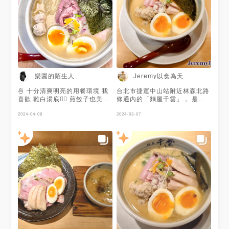
樂園的陌生人
Jeremy以食為天
🍜 十分清爽明亮的用餐環境 我
台北市捷運中山站附近林森北路
喜歡 雞白湯底👍🏻 煎餃子也美味
條通內的「麵屋千雲」， 是日
😋 好吃讓人會想回訪
本人開設的拉麵店， 主打雞白
2024-04-08
湯拉麵， 湯頭是使用專用釜鍋
2024-03-07
放入一整隻雞經過一整晚的熬
煮， 再加入柳葉魚和鯖魚的魚
介， 以及獨自調製的香油， 帶
出雞肉的最深層的味道和精華，
湯頭溫潤濃厚又香醇， 帶點些
許膠質。 麵條是選用三河製麵
所的， 口感彈牙有勁， 搭配叉
燒肉和雞肉丸子都蠻好吃。 此
外這家還會營業到深夜， 宵夜
想吃碗熱騰騰的拉麵可以到這家
吃。 完整圖文食記：
https://www.jeremyfoodie.tw/meny
chikumo-linsen/ 麺屋千雲 林