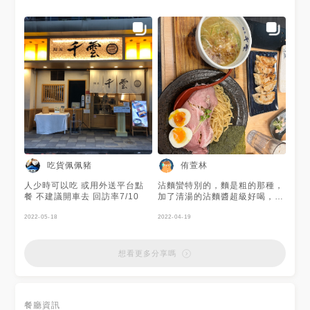
的香味。 湯裡放有生洋蔥， 我
很喜歡那個有點嗆辣的感覺，
吃完麵後可以跟店家要清湯來
加， 很順口很好喝。 開到半夜
三點真的很不錯， 很適合晚上
來吃宵夜類。
吃貨佩佩豬
侑萱林
人少時可以吃 或用外送平台點
沾麵蠻特別的，麵是粗的那種，
餐 不建議開車去 回訪率7/10
加了清湯的沾麵醬超級好喝，雞
白湯拉麵也好吃，有放柚子，味
2022-05-18
道很香，最好吃的是燒肉飯，燒
2022-04-19
肉超級多，味道很夠，肥瘦剛
好，100分。可惜了煎餃，不夠
脆料不夠滿，差了那麼一點。
想看更多分享嗎
餐廳資訊