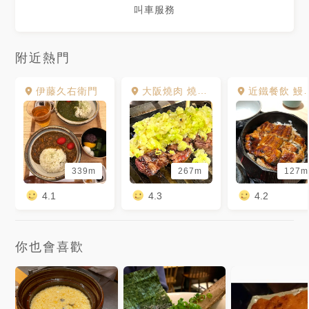
叫車服務
附近熱門
伊藤久右衛門
大阪燒肉 燒魂Yakikon 林森本店
近鐵餐飲 鰻「江戶川」鰻魚料理店（台北中山店）
339m
267m
127m
4.1
4.3
4.2
你也會喜歡