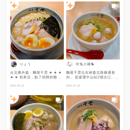
歐式火腿風味，還有雞肉丸，麵
使用三河屋製麵，麵量算少）
喜歡它的裝潢，明亮、漂亮，播
放著Lounge音樂
りょう
🌸兔小璐🎠
台北番外篇：麵屋千雲 ★ ★ ★
麵屋千雲位在林森北路條通巷
★ ★ 初來店，點了招牌的雞白
內， 從捷運中山站2號出口、捷
湯拉麵 價格說實在蠻高，不過
運善導寺站1號出口都是十分鐘
也反映在其豐富度上 三片雞叉
2023-09-15
內的距離。 『用一碗拉麵，讓
2023-07-25
燒、三片豬叉燒、整顆蛋、三顆
全世界感動』 為宗旨的拉麵店
雞丸子，一片海苔，還有點綴的
開店時間到凌晨四點，午夜排隊
青菜、柑橘和洋蔥丁 很日本味
也很正常!! 主打雞白湯，有濃
的雞白湯，濃度略高（可以加柴
厚、淡薄湯頭，丼飯、煎餃多樣
魚高湯稀釋） 湯頭很優，濃郁
化選擇。 🔖 鹽味雞湯拉麵 清爽
中帶點清爽 微微的膩口感正好
柚香 湯頭是以雞為基底熬煮八
搭配生洋蔥丁達到平衡 麵可以
小時，使用數種嚴選食材所製的
選擇硬度，細捲麵的Q度不到特
獨家鹽味湯頭。 加了柚子皮和
別出色，硬度選擇偏硬還蠻剛好
蔥絲讓湯頭更鮮甜，散發淡淡果