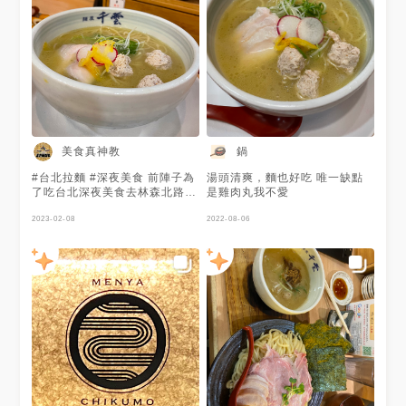
．我不解為什麼BGM是爵士鋼
琴版的Bruno Mars串燒 ．菜單
設計有小心機，不小心就會點到
比較豪華比較多叉燒的那一種呢
(就像今天這樣🌚 ｜捷運中山站
2號林森條通巷子鑽一鑽 ｜雞湯
專門拉麵 ｜桌邊點餐，無服務
費，後結 #20f食驗室 #20f食驗
室田調
美食真神教
鍋
#台北拉麵 #深夜美食 前陣子為
湯頭清爽，麵也好吃 唯一缺點
了吃台北深夜美食去林森北路附
是雞肉丸我不愛
近繞繞，發現晚上超多店家都在
營業，包含藥妝店、手搖飲都
2023-02-08
2022-08-06
有，小吃及餐廳也多，超級熱
鬧，看到一間拉麵店大排長龍，
那就是麵屋千雲，於是規劃下次
要來嚐嚐。 週六是補班日，想
說晚上人潮應該會少一點，於是
我們1:20排隊，1:50入場，僅
排了半小時，算是很短的。店內
環境乾淨明亮，如果是2人會優
先安排吧台區喔，是高腳椅底下
有置物籃，我們比較愛乾淨所以
包包沒放，所以吃的過程還是有
點擠啦！ 菜單內詳細說明雞白