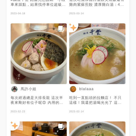
林森北路最美味宵夜│超人氣排
車來踩點，結果找停車位超級要
雞肉紫蘇煎餃 濃厚雞白湯：4*
隊雞白湯拉麵│麵屋千雲
人命🙃 🍜招牌柚香塩味雞湯拉
味道中規中矩，裡面有放兩小塊
Blog：
麵 餓了一早上跑大台北RPG想
2023-04-18
醃製柚子皮，應該是這碗唯一亮
2023-03-14
https://jkaln4869.pixnet.net/blog/
多解鎖幾個品項，就想說點個清
點，之後如果要來可以吃主打的
#yummyfood #foodstagram
淡一點的口味以免吃不下，不過
柚香拉麵 紫蘇雞肉煎餃：3* 滿
#instafood #eeeeeats #台北
事實證明我好像不夠了解自己，
滿紫蘇味道，還有吃到整顆餃子
美食 #波波打卡 #波波發胖 #吃
我真的不喜歡柚子🥲而且我好像
沒有口感，感覺雞肉餡比較少。
貨 #吃貨人生 #吃貨日記 #吃貨
真的對雞肉丸子很有意見，原來
後來其他顆有比較好一點，但就
女孩 #吃貨日常 #美食
純度高(?)的雞絞肉做成丸子會
是完全沒雞肉味道 叉燒飯：
#foodpics #4foodieforfoodie
這麼乾ಥ_ಥ 撇除以上，至少麵
3.5* 炭火味很重的小小塊骰子
#taipeifood #foodie
本身會煮得偏硬、叉燒給的蠻大
牛，牛是牛飯是飯感覺就只是放
#popdaily #howsayhow
方看了心情就頗舒爽(而且吃不
在一起，可能喝酒會比較享受這
#howsaylove #cafe
出舒肥叉燒的怪味讚讚) 喔btw
種炭火味。但這種完全分開的我
#popyummy
碗裡那個叫對切半熟水煮蛋，絕
不行 便利性：5* 附近有市民大
#foodphotography
對不准跟我說它是溏心蛋^^ 🥟
道停車場，走一下路而已，重點
#popyummy台北
豬肉煎餃 超級恐怖，一咬下去
是開到2:00am 環境：4.5* 整
#taipeifoodie #drink
衝進嘴巴的是香菜的味道，而且
體算乾淨，但吧台下一堆抹布賽
#dessert #girlstalk美食
絞肉被處理得一點口感都沒有
在下面，看起來是廚房的水往外
馬許小姐
blalaaa
#girltalk打卡 #tagsis
了，有點接近軟爛，恐怖再加級
漏小扣分
另外豬本身的味道(不確定是不
每次經過總是大排長龍 這次半
吃到一直點頭的拉麵店！ 不只
是腥味)偏重，加了餃子醬也壓
夜來剛好有位子呢😍 內用的拉
這樣！我還把湯喝光光了 這個
不下去🥲 🐔和風炸雞(3個) 中規
麵餐點無法外帶（像蟹堡王的祕
也不多說！快去吃就對了！
中矩，雞肉醃得頗入味，不過我
密配方一樣神祕） 很特別的雞
2023-02-23
2023-02-14
好像追求更脆的皮 💁‍♀️下次大概
白湯湯頭 配料也是一般外面拉
不會特地過來一趟，不過如果有
麵店吃不到的 拉麵族必嚐一次
經過的話會想來解鎖濃厚雞白湯
看看👍🏻
Btw #GUA察筆記 ．店家的制
服很像不老松那種產業的樣式🤣