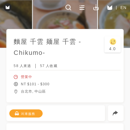
EN
麵屋 千雲 麺屋 千雲 -
4.0
Chikumo-
58
人來過
57
人收藏
營業中
NT $
101
- $
300
台北市, 中山區
叫車服務