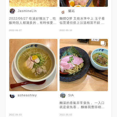
湯拉麵的由來，雞白湯是使用專
用釜鍋放入一整隻雞，經過一晚
的熬煮再加上柳葉魚和鯖魚的魚
魑祏
JasmineLin
介，襯托出雞肉的精華。 因為
上次吃鳥人拉麵的經驗，我們比
2022/06/27 吃過好幾次了，吃
麵體Q彈 叉燒水準中上 玉子看
較不喜歡太濃郁的拉麵，我們這
飯時段人都滿多的，有時候要排
似普通但搭上沾湯相當不錯 沾
次點了： ⭐️清爽柚香鹽味雞湯拉
隊排滿久，但餐點很好吃～柚子
湯濃郁 佐的雞鬆香氣十足 雞丸
麵：湯底是雞肉、昆布、野菜和
味的拉麵真的吃的出柚子香，很
2022-06-27
子加入軟骨口感味道中上 整體
2022-05-10
柚子皮，內料有雞肉丸、雞肉
清爽不會油膩或過鹹，炸海老
來說相當好吃 PS. 加麵份量相
片。 ⭐️雞白湯拉麵招牌：內料比
（小炸蝦）也很不錯第一次吃就
當多加麵前須考慮
起柚香拉麵多了叉燒及糖心蛋。
覺得好吃～，煎餃雞肉口味有加
⭐️綜合煙燻：可選擇部分品項，
紫蘇葉滿特別的味道，下次想吃
我們點鵪鶉蛋、德國香腸及竹輪
看看炸餃子。
三種。 ⭐️豬肉煎餃 整體來說，
拉麵湯頭不會膩，挺順口，但是
柚香喝到最後有點苦味，雞肉片
很嫩，麵條也很好吃，不過煙燻
及煎餃表現普通，建議點拉麵即
可，店內有調味料(大蒜辣椒及
胡椒)，但其實吃原味就可以
囉，記得要點杯飲料會比較清爽
喔，推薦給大家🥰 #麵屋千雲 #
深夜拉麵 #日本拉麵 #柚香拉麵
asheashley
SIA
#雞白湯拉麵 #煙燻滷味 #豬肉
煎餃 #日式料理 #ramen
麵湯的香氣非常柴魚， 一入口
#ramennoodles #林森北路美
就是柴魚香， 麵條我覺得稍嫌
食 #美食真神教
軟， 雞肉丸子的軟骨脆脆的很
2022-05-03
不錯， 但總覺得少了一個紫蘇
2022-05-02