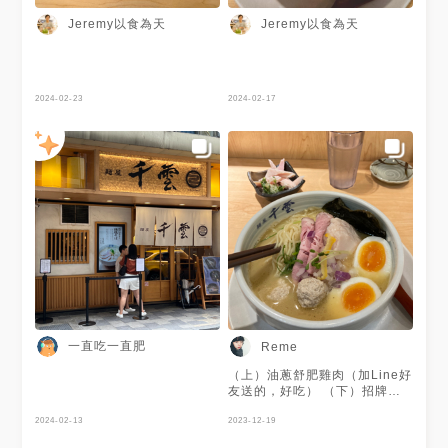
森店 地址：台北市中山區林森
北路105-1號 鄰近捷運站：台北
Jeremy以食為天
Jeremy以食為天
捷運淡水信義線R11/松山新店
線G14 中山站 電話：(02)
2523 3198 營業時間：每天
12:00 – 15:30、17:00 – 4:00
#麵屋千雲 #拉麵 #日式拉麵 #
2024-02-23
2024-02-17
雞白湯拉麵 #柚香鹽味雞湯拉麵
#雞白湯沾麵 #Jeremy在台北市
#台北美食 #台北日式料理 #台
北拉麵 #台北市 #中山區 #林森
北路 #捷運中山站 #台北條通
一直吃一直肥
Reme
（上）油蔥舒肥雞肉（加Line好
友送的，好吃） （下）招牌雞
白湯拉麵（有一點點柚子皮、胡
2024-02-13
椒，雞高湯不油，平坦的風味，
2023-12-19
舒肥雞很好吃，豬肉火腿很優，