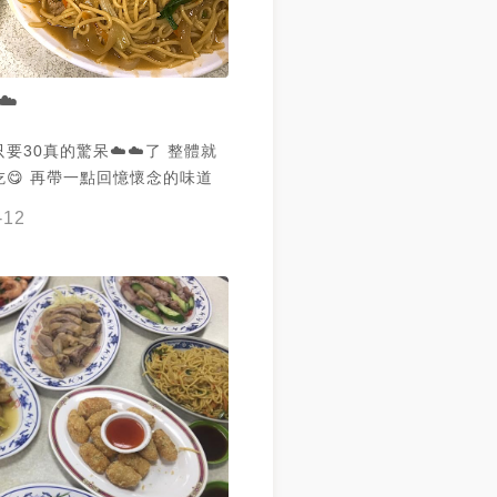
☁️
要30真的驚呆☁️☁️了 整體就
😋 再帶一點回憶懷念的味道
-12