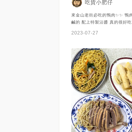
吃貨小肥仔
來金山老街必吃的鴨肉✨✨ 鴨肉吃起來鹹
鹹的 配上特製沾醬 真的很好吃
2023-07-27