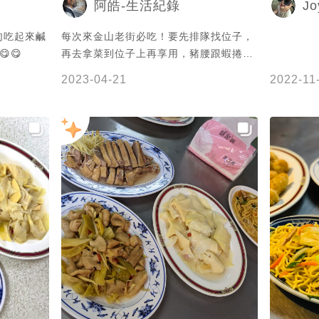
Jo
阿皓-生活紀錄
每次來金山老街必吃！要先排隊找位子，
😋
再去拿菜到位子上再享用，豬腰跟蝦捲很
好吃，假日來時人很多要排隊，店家有附
2023-04-21
2022-11
傳統發票。 #金山廟口金包里鴨肉