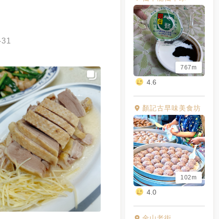
-31
767m
4.6
顏記古早味美食坊
102m
4.0
金山老街