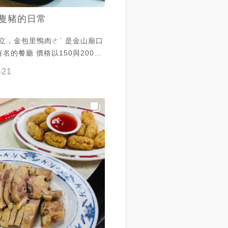
隻豬的日常
創立，金包里鴨肉ㄜˋ 是金山廟口
名的餐廳 價格以150與200元
直接拿即可 金包里鴨肉ㄜˋ
-21
鍵 是養足一百三十天的鴨子 這
脂肪較少，肉質也較紮實 切好後
淋上調味過的鴨湯 吃起來不會太
 1/2 隻或是
鴨肉盤在賣1/2 隻價格約 200 –
隻價格則落在 400 – 450 鴨肉
濕潤感，不會太柴 而且也沒有腥
若想要 可直接跟服務人員講要幾
量還算多，有肉絲和配料 整體
擠人的金山老街 時不時會看到有
子在街上走動 總是有絡繹不絕的
價又好吃的金山鴨肉