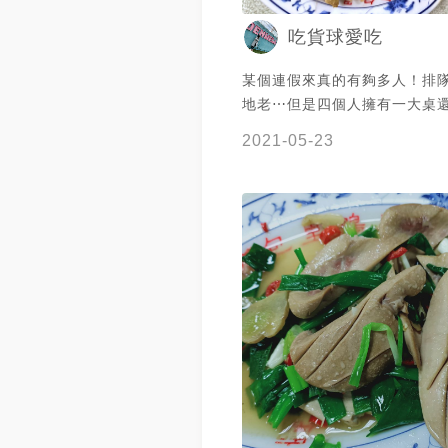
吃貨球愛吃
某個連假來真的有夠多人！排
地老⋯但是四個人擁有一大桌
阿姨也都很熱心幫忙看位置 #
2021-05-23
#金山美食