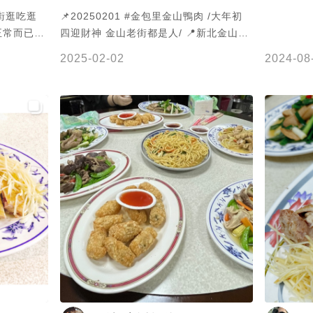
老街逛吃逛
📌20250201 #金包里金山鴨肉 /大年初
正常而已，
四迎財神 金山老街都是人/ 📍新北金山老
是想去吃，
街
2025-02-02
2024-08
了，現在有
地方所以翻
麵一樣便宜
何不賣白