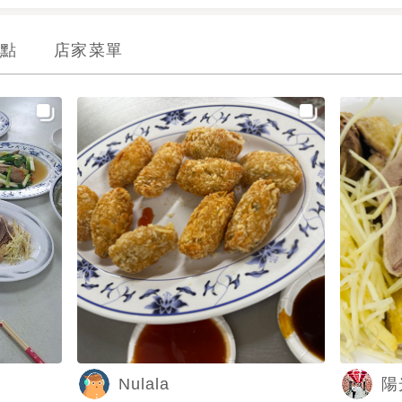
點
店家菜單
Nulala
陽