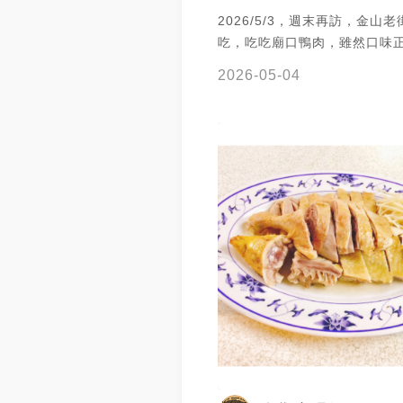
2026/5/3，週末再訪，金山
吃，吃吃廟口鴨肉，雖然口味
但就是便宜又大碗，來金山就
2026-05-04
雖然飯點很多人但一下就排到
五個店面，一個專門拿鴨肉的
桌率也算高，餐點正常只有炒
又不好吃，好奇都是下飯菜為
飯。