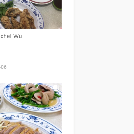
chel Wu
-06