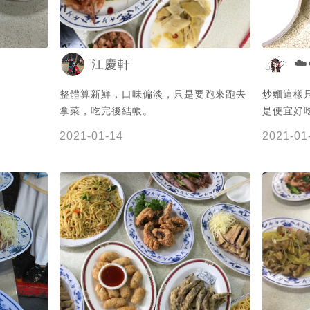
☁️
江慶軒
整體算新鮮，口味偏淡，只是要跑來跑去
炒麵這樣只
拿菜，吃完後結帳。
是便宜好吃
2021-01-14
2021-01