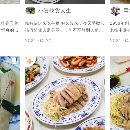
小資吃貨人生
兩
隊排到天荒
臨時決定來吃午餐 好久沒來，今天勞動節
1958年
還蠻爽的，
補假雖然人還是不少，但不至於到人擠
老街中最有
商圈召集令
人，每盤都是跟以前一樣便宜料多CP值
之分 想吃什麼
2021-04-30
2021-04
高...
的好吃關
樣的鴨子
的鴨肉，
澀而且很有滋味 鴨肉皆以買
1/4 隻的
230 1/4 
口味帶有
味 炒麵
份即可 份
而言 人
人端著盤
人潮 平