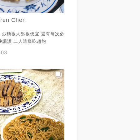
ren Chen
，炒麵很大盤很便宜 還有每次必
讚讚 二人這樣吃超飽
-03