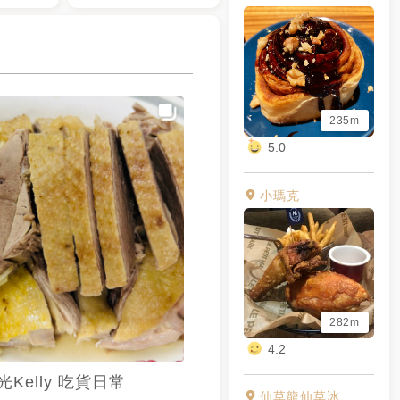
235m
5.0
小瑪克
282m
4.2
光Kelly 吃貨日常
仙草龍仙草冰