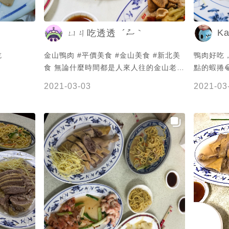
Ka
ㄩㄐ吃透透 ´ސު｀
吃
金山鴨肉 #平價美食 #金山美食 #新北美
鴨肉好吃
食 無論什麼時間都是人來人往的金山老街
點的蝦捲
常常會想念的平價小吃絕對少不了金山鴨
2021-03-03
2021-03
肉 尤其是非常入味好吃的炒麵啊～ 鴨
肉、竹筍、透抽、鮮蝦、炒大腸等等都入
味好吃 記得是一盤200元 便宜又大份🤤 -
📍 新北市金山區金包里街104號 ⏲ 9:00-
18:00 - #ㄩㄐ吃の圓滾滾🍍