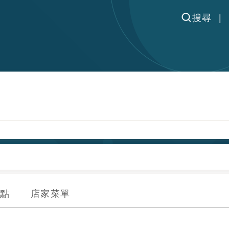
搜尋
點
店家菜單