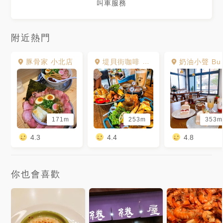
叫車服務
附近熱門
豚骨家 小北店
堤貝街咖啡 Tibet St. Cafe & Color BoBo 台南館
奶油小聲 Butter in whisper
171m
253m
353m
4.3
4.4
4.8
你也會喜歡