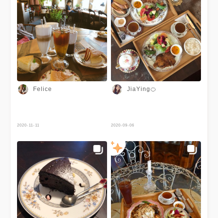
Felice
JiaYing🍊
2020-11-11
2020-09-06