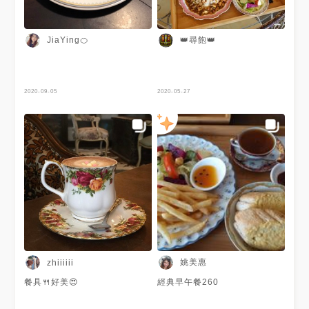
👑尋飽👑
JiaYing🍊
2020-09-05
2020-05-27
姚美惠
zhiiiiii
餐具🍴好美😍
經典早午餐260