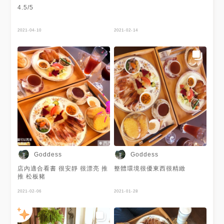
#tainanfood #Tainan #台南 #
4.5/5
台南美食 #台南美食地圖 #台南
景點 #台南下午茶 #台南旅行 #
台南新店 #台南咖啡 #台南咖啡
2021-04-10
2021-02-14
廳 #台南甜點 #台南早午餐 #台
南午餐 #網美景點 #網美集散地
Goddess
Goddess
店內適合看書 很安靜 很漂亮 推
整體環境很優東西很精緻
推 松板豬
2021-02-06
2021-01-28