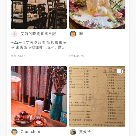
艾芮的吃貨養成日記
珊
↠🕰↞ #艾芮吃台南 新店報報📣
📣 來去豪宅喝咖啡‎𓂃𖠿𖥧𖥣｡ 歷經
了兩次搬家 西門洋行終究回到
了西門路上 兩層樓的空間座位
2022-08-20
2021-08-05
還不少 古典的歐洲傢俱讓人看
得大開眼界 有種置身小型博物
館的錯覺( ⚆ ⚆ ) 目前試營運只
有甜點供應 還有送可愛的小瓷
盒送完為止 27號正式開幕之後
會有正餐鹹食 好想念他們家的
煎雞腿排呀๑⃙⃘´༥`๑⃙⃘ - - - - -
🍮法式焦糖布丁 $120 🍰繽紛馬
卡龍輕乳酪 $280 ☕️美式咖啡
$180 🥛卡布奇諾 $200
—————— ℹ️店家資訊
—————— #西門洋行 📍台
南市北區西門路四段33巷24號
🕰 11:00～19:00/週二休 ☎️
06-2816860 🅕🅑：西門洋行
黃曼衿
Chunchun
ⒾⒼ：@simen_coffee ↠🕰↞