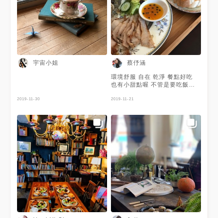
宇宙小姐
蔡伃涵
環境舒服 自在 乾淨 餐點好吃
也有小甜點喔 不管是要吃飯還
是喝下午茶都很適合喔 P.s. 他
2019-11-30
在3F喔 建議把車停在新光三越
2019-11-21
內喔☺️