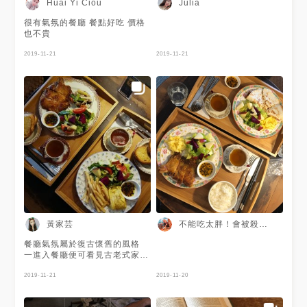
Huai Yi Ciou
Julia
很有氣氛的餐廳 餐點好吃 價格
也不貴
2019-11-21
2019-11-21
黃家芸
不能吃太胖！會被殺掉的
餐廳氣氛屬於復古懷舊的風格
一進入餐廳便可看見古老式家具
的擺設 餐點不錯，不加收服務
費，但是每人有低消120，室內
2019-11-21
2019-11-20
隨處可拍，值得來造訪~