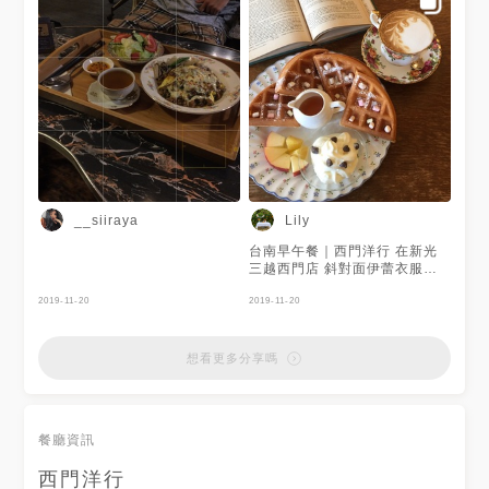
__siiraya
Lily
台南早午餐｜西門洋行 在新光
三越西門店 斜對面伊蕾衣服店
的三樓，這裡雖然位在大馬路
2019-11-20
上，一樣難停車 但招牌好低
2019-11-20
調!!! 還好有古哥 💁‍♂️ 走上三樓推
開門那剎那 有點怕開錯門-哈哈
一開門店員很親切的問候 帶位
想看更多分享嗎
⋯ 這裡好適合當貴婦哦 好美的
餐具 好華麗的古董家具 很可以
坐上一下午 ☕️ 。 。 。 🥞 鬆餅
☕️拿鐵 。 。 #台南#台南美食 #
餐廳資訊
台南下午茶#下午茶 #台南早午
餐 #早午餐#西門洋行#鬆餅 #台
西門洋行
南甜點#甜點控#古董家具#復古