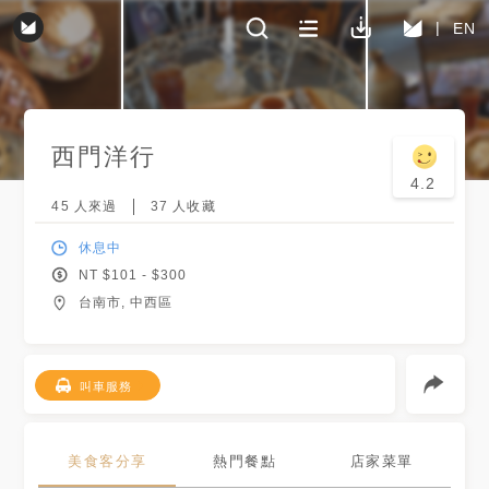
EN
西門洋行
4.2
45
人來過
37
人收藏
休息中
NT $
101
- $
300
台南市, 中西區
叫車服務
美食客分享
熱門餐點
店家菜單