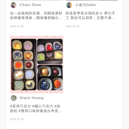
小食代Gabo
Chaio Shan
似一朵烙燒的玫瑰，切開後濃郁
部落客學長分我吃的☺️ 夢幻手
的檸檬香撲鼻，嚐進嘴裡蹦出乳
工 我也可以寫呀，怎麼不揪我
酪的香氣，蛋白糖霜、檸檬乳酪
很美可以吃，學長割愛分我 原
餡與原味塔皮一同入口，層次感
2019-11-19
以為是一顆圓球，結果半顆而已
2019-11-19
十分滿足
但還是很美可以原諒的 我吃了
一些再分給在台北願意告訴我超
好吃小店的可愛朋友們😘 只有
真心換的到真心
Grace Huang
#星球巧克力 #藏心巧克力 #甜
甜的 #覺得口味跟健達出奇蛋很
像
2019-11-19