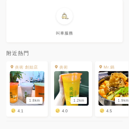
叫車服務
附近熱門
炎術 創始店
炎術
Mr.鍋
1.8km
1.2km
1.9km
4.1
4.0
4.5