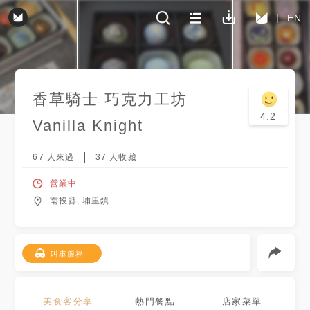
EN
香草騎士 巧克力工坊
4.2
Vanilla Knight
67
人來過
37
人收藏
營業中
南投縣, 埔里鎮
叫車服務
美食客分享
熱門餐點
店家菜單