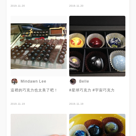
巧克力工坊」 店內乾淨服務生
騎士 #星河 #Taiwan #live
態度佳 【要吃就要吃的精緻】
2019-11-20
#life #like #cestlavie
2019-11-20
#bonappetit #desert
#universe
Mindawn Lee
Belle
這裡的巧克力也太美了吧！
#星球巧克力 #宇宙巧克力
2019-11-19
2019-11-19