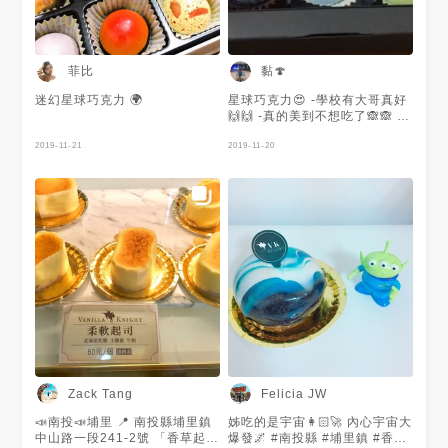
菲比
黏🍄
迷幻星球巧克力 🌍
星球巧克力😍 -學校有大哥真好
🙌🙌 -真的美到不想吃了🙈🙈 #
星球#巧克力
2019-11-21
2019-11-20
Zack Tang
Felicia JW
📣南投📣埔里 📍 南投縣埔里鎮
姊吃的是宇宙👩🏻‍🚀 內心宇宙大
中山路一段241-2號 「香草起司
爆發🌌 #南投縣 #埔里鎮 #香草