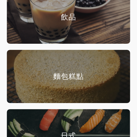
飲品
麵包糕點
日式