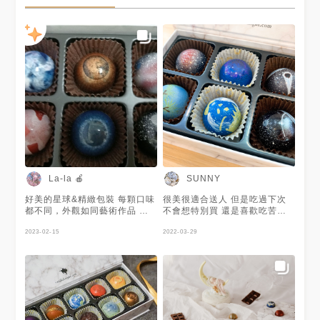
La-la 🍎
SUNNY
好美的星球&精緻包裝 每顆口味
很美很適合送人 但是吃過下次
都不同，外觀如同藝術作品 濃
不會想特別買 還是喜歡吃苦甜
郁巧克力包著不同驚喜
濃度較高的巧克力 （個人口
2023-02-15
味）
2022-03-29