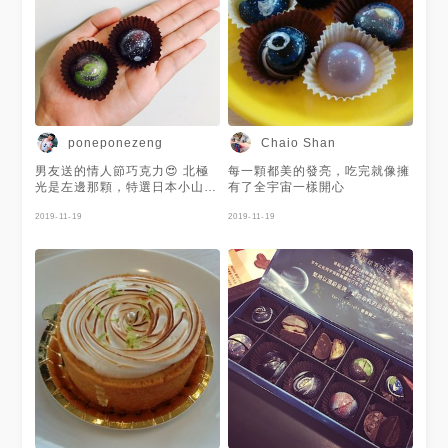
poneponezeng
Chaio Shan
男友送的情人節巧克力😍 北極
每一顆都美的發亮，吃完就像擁
光是左邊那顆，特選日本小山
有了全宇宙一樣開心
園-若竹抹茶粉 宇宙夢是右邊那
顆，黑醋栗果凍-73%深黑苦甜
2019-11-19
2019-11-19
巧克力