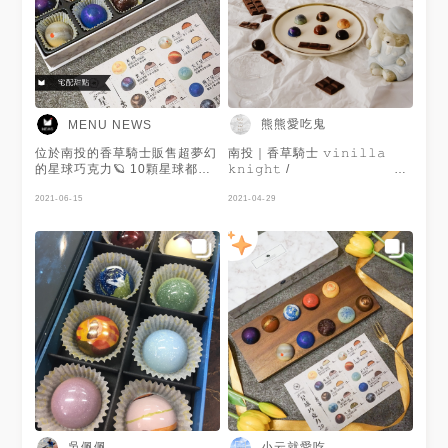
熊熊愛吃鬼
MENU NEWS
位於南投的香草騎士販售超夢幻
南投｜香草騎士 𝚟𝚒𝚗𝚒𝚕𝚕𝚊
的星球巧克力🪐 10顆星球都是
𝚔𝚗𝚒𝚐𝚑𝚝 / ⠀⠀⠀⠀⠀⠀⠀⠀⠀⠀⠀
不同的口味 送朋友、情人、家
𝚖𝚞𝚛𝚖𝚞𝚛... ◗ 可由
人都非常合適🎁 巧克力外皮薄
2021-06-15
@ilovepinkoi下單宅配，優惠
2021-04-29
脆、內餡香濃真材實料 每種口
更多 ◗ 𝟺/𝟸𝟷 - 𝟸𝟾期間 輸入優
味都很有層次且不甜膩😋 現在
惠碼 「@𝚙𝚒𝚗𝚔𝚘𝚒𝚖𝚘𝚖」即享
到6/30止免運費超甘心 趕快手
𝟿𝟻 折優惠 ◗ 𝟻/𝟾前下單，消費
刀訂起來👉🏻
滿 𝟷𝟻𝟶𝟶$ 現折 𝟷𝟶𝟶$
https://www.facebook.com/vk.taiwan
⠀⠀⠀⠀⠀⠀⠀⠀⠀⠀⠀ ◍ 星球巧克
謝謝 @小云就愛吃 提供美照🧡
力 [ 𝟷𝟶入 ]┈┈┈┈┈┈┈┈𝟼𝟻𝟶 $
⠀⠀⠀⠀⠀⠀⠀⠀⠀⠀⠀⠀⠀⠀⠀⠀ 脆
甜巧克力外皮包覆層層驚喜，佐
以水果、香草與無限甜蜜，襯其
純粹與香甜；繪以如星球般絢爛
斑斕象徵母愛如宇宙，深遠且無
界... ⠀⠀⠀⠀⠀⠀⠀⠀⠀⠀ ✄
┈┈┈┈┈┈┈┈┈┈┈┈┈┈┈┈┈ 𝙸𝚗𝚏𝚘 .
☞ 南投縣 埔里鎮 中山路 𝟷段
𝟸𝟺𝟷 - 𝟸號 ☏ [ 𝟶𝟺𝟿 ] 𝟸𝟿𝟿𝟸 -
吳佩佩
小云就愛吃