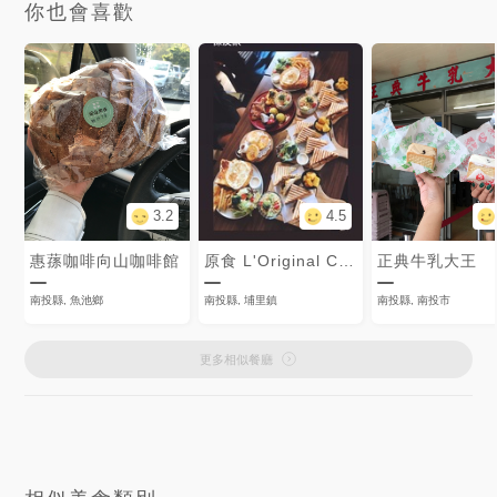
你也會喜歡
3.2
4.5
惠蓀咖啡向山咖啡館
原食 L'Original Café
正典牛乳大王
南投縣, 魚池鄉
南投縣, 埔里鎮
南投縣, 南投市
更多相似餐廳