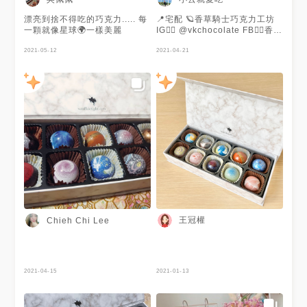
𝟸𝟽𝟼 ☼ 𝟷𝟶:𝟶𝟶 - 𝟷𝟾:𝟶𝟶無公休
https://www.pinkoi.com/product/F
漂亮到捨不得吃的巧克力..... 每
📍宅配 🪐香草騎士巧克力工坊
♕ 𓆡𓆡𓆡𓆡 ✄
一顆就像星球🌍一樣美麗
IG👉🏻 @vkchocolate FB👉🏻香草
┈┈┈┈┈┈┈┈┈┈┈┈┈┈┈┈┈ sᴇᴇ
騎士 Vanilla Knight 購買連結
ᴍᴏʀᴇ 🔎 #熊熊吃南投 🔎 #熊熊
2021-05-12
👉🏻
2021-04-21
吃宅配 ✄
https://www.pinkoi.com/product/F
┈┈┈┈┈┈┈┈┈┈┈┈┈┈┈┈┈ . . . #
- 🔹星球巧克力/💰 NT$650 近
香草騎士 #南投美食#埔里美食#
期母親節快到了👩🏻 還在想的
禮盒#宅配美食#巧克力#母親節
要送什麼嗎～ 可以到pinkoi網
#pinkoi#pinkoi品味美食
站看看 這次母親節主題是媽媽
#foodie#taiwanfood#4foodieforfo
宇宙 希望藉由這個主題來彰顯
流口水#girlstalk美食#熊熊食事
媽媽的重要性 母親不像月亮.是
新聞🌱
我的宇宙！ 小編特別推薦這款
星球巧克力 呼應了這次的主題
超棒的😍 位於南投的香草騎士
主推就是星球巧克力🪐 一打開
包裝小編覺得也太美了吧！ 一
共有10個星球 分別是太陽.水星.
金星.地球.火星.木星.土星.天王
星.海王星.冥王星 而且每款的口
王冠權
Chieh Chi Lee
味都不一樣 吃來外皮薄脆內餡
香濃實在 每個口味吃來都非常
的有層次 重點是不甜膩 連小編
媽吃了也讚不絕口✨ 小編個人最
愛火星&海王星 火星內餡是宇治
2021-04-15
2021-01-13
抹茶&蜜紅豆 吃來抹茶香濃郁非
常可以🤤 海王星是厚重巧克力
甘那許 搭配上覆盆子內餡 吃來