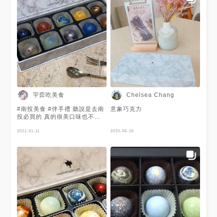
酸酸甜甜的很可以😍 - 👩🏻
Pinkoi 母親節活動👉🏻媽媽宇宙
🪐
https://www.pinkoi.com/topic/202
- ©️圖片版權所有 請勿任意轉載
©️ - 💡快速分類🔜 #小云eat網
購#小云eat宅配美食 #香草騎士
#星球巧克力#小云美食#相機先
食#宅配美食
#popyummy#igerstaiwan#igerstai
宇弈吃美食
Chelsea Chang
#南投美食 #伴手禮 聽說是去南
意象巧克力
投必買的 真的很美口味也不錯
吃👍
2021-01-11
2020-08-16