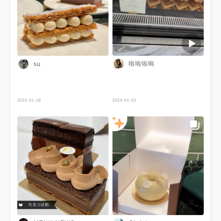
得黑咖啡☕️就是百搭甜點呀！ 座
位超少！強烈建議訂位以免向
隅。 #巧克力 #下午茶 #甜點 #
蛋糕 #東區 #茶飲 #文青 #烈酒
#人氣 #經典
啦啦啦嗚
su
2022-01-18
2024-01-03