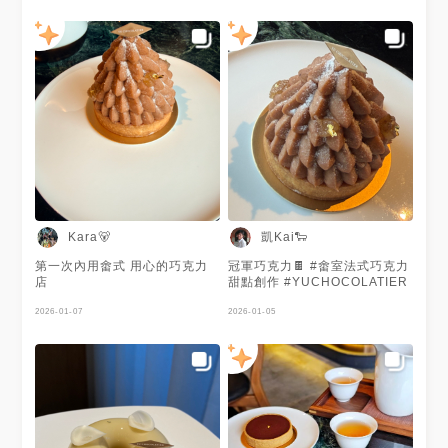
凱Kai🐑
Kara🐻
第一次內用畬式 用心的巧克力
冠軍巧克力🍫 #畬室法式巧克力
店
甜點創作 #YUCHOCOLATIER
2026-01-07
2026-01-05