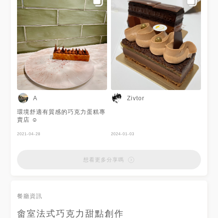
是沒有酒味的巧克力版本，巧克
力前段是蜂蜜的甜味，中後段是
微微的果酸和甜味。是一顆味蕾
的奢華享受，以這個品質而言價
錢非常值得，小小一顆卻是頂級
的滋味！
A
Zivtor
環境舒適有質感的巧克力蛋糕專
賣店 ☺️
2021-04-28
2024-01-03
想看更多分享嗎
餐廳資訊
畬室法式巧克力甜點創作