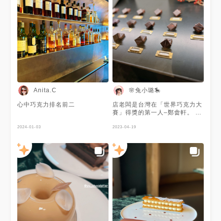
🌸兔小璐🎠
Anita.C
心中巧克力排名前二
店老闆是台灣在「世界巧克力大
賽」得獎的第一人–鄭畬軒。 理
想是「透過巧克力甜點表現台灣
2024-01-03
味，以及讓巧克力甜點成為台灣
2023-04-19
文化的一部份。」 將台灣食材
與巧克力結合，透過說明與美味
讓外國人了解台灣的美食。每道
甜點蘊含著台灣生活的文化脈
絡。 🔖 鹽之花焦糖可可塔 畬室
特製Guérande鹽之花焦糖醬，
佐柔順巧克力甘那許。
Gaerande鹽之花焦糖為底，上
面則是入口即化的巧克力甘納許
塔皮非常非常薄脆，完全與甘納
許合而為一。絲綢般的焦糖香苦