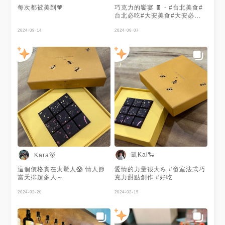
一顆甜點 在巧克力海中 完全是
每次都被美到🧡
巧克力的饗宴 🍫 - #台北美食#
清爽的救贖 茉莉+金桔+巧克力
台北必吃#大安美食#大安必吃#
呈現微酸的口感 馬上跟小幫手
忠孝敦化#信義安和#台北東區#
說我願意為了它宅配N顆到台南
2024-09-14
甜點#下午茶#飲品#法式#法式
2024-06-07
❤️‍🔥 #煦─畬室經典巧克力塔 這顆
甜點#巧克力#蛋糕#巧克力蛋糕
胖V覺得還好 沒有到這麼愛 可
#栗子泥#栗子#蒙布朗#蛋白霜#
能是純巧克力入喉後偏厚重 比
杏仁#萊姆酒#畬室
較不喜歡這種感覺 但喜歡濃郁
巧克力的應該會很喜歡 建議搭
配店內熱茶 可以多次回沖 依照
店家附上的沙漏時間沖泡 每一
口都回甘不澀🥰 - 🚩畬室法式巧
克力甜點創作 YU
CHOCOLATIER 🚇台北市大安
區仁愛路四段112巷3弄10號 📞
02 2701 0792 ⏰️
PM12:00~PM20:00 ✅️內用極
度建議訂位、預留甜點 #taipei
#taipeifood #相機食先 #台北
凱Kai🐑
Kara🐻
下午茶 #台北美食 #台北 #台北
必吃 #畬室法式巧克力甜點創作
這個價格實在太驚人😱 情人節
愛情的力量很大💪 #畬室法式巧
#畬室 #跟著胖v一起吃 #胖v吃
當天排超多人～
克力甜點創作 #好吃
台北
2024-02-20
2024-02-15