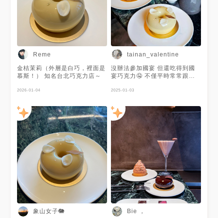
Reme
tainan_valentine
金桔茉莉（外層是白巧，裡面是
沒辦法參加國宴 但還吃得到國
慕斯！） 知名台北巧克力店～
宴巧克力🤤 不僅平時常常跟各
品牌聯名 這次更登上國宴餐桌
2026-01-04
難得來台北 必須收進口袋🙌 #
2025-01-03
建議大家一定要訂位及預留甜點
當天看到太多吃不到甜點的客人
了 超級可惜🥺 #畬室經典巧克
力千層派 推薦大家必點-1 結合
五款不同的產地巧克力 完全不
甜膩 而且從入口到尾韻 體驗到
的味道都不同 更讓胖V覺得推薦
的是它真的超酥脆! 👍 而且是非
常細緻的薄脆感 沒有過厚的糖
霜糖粉感 混和巧克力一同咀嚼
體現最佳滋味 上桌趕快拍完馬
上下刀品嚐才是最讚的🤤 當天
幾乎每桌都點 #當日限量必須預
留 大概3點後就售罄 #金桔茉莉
推薦大家必點-2 這顆真的推推
象山女子🐘
Bie ，
推推推👍👍👍👍👍 沒這麼推過