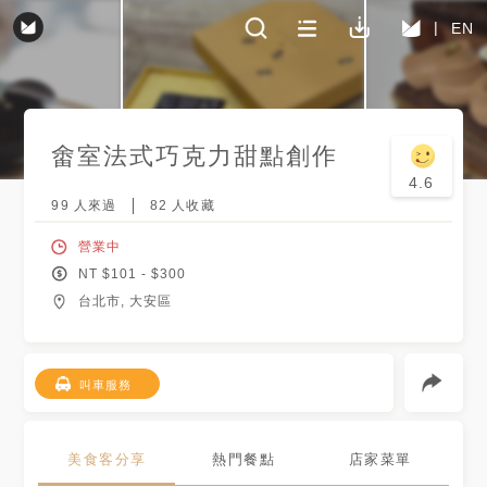
EN
畬室法式巧克力甜點創作
4.6
99
人來過
82
人收藏
營業中
NT $
101
- $
300
台北市, 大安區
叫車服務
美食客分享
熱門餐點
店家菜單