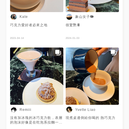
味與微透酒香的可可味。 各自
展現不同的美味又不衝突。美味
迴盪在口中好久好久!! 🔖
Shibusa黑巧克力慕斯 「當食
象山女子🐘
Kate
物變精品，吃的是巧味。」 安
靜細品，享受甜點中每一口的美
巧克力愛好者必來之地
很驚艷🍫
味。 入口後在嘴裡的千變萬化
讓人難忘!!! 深邃而濃郁的黑巧
克力，由巧克力慕斯、法式蛋糕
2023-04-14
2024-01-03
體、甘那許、可可餅脆組成，光
滑亮麗的表面非常吸睛。 多層
次的組合呈現巧克力豐富香氣的
變化，微酸的巧克力風味內餡在
煙燻風味中透出微熏的酒香。
在舌尖上做出快速的滋味變化，
享受不同的巧克力風味。 - 🌸
鹽之花焦糖可可塔 NT.190 🌸
Shibusa黑巧克力慕斯 NT.230
- 🔖 畬室法式巧克力甜點創作
YU CHOCOLATIER 📍 台北市
大安區仁愛路四段112巷3弄10
號 🕒 12:00-2.:00 ☎ 02 2701
0792 - 台北▴大安區│法式巧克
力甜點│味覺最精準的台灣年輕
Remiii
Yvette Liao
甜點師│畬室法式巧克力甜點創
作 YU CHOCOLATIER Blog：
沒有加冰塊的冰巧克力飲，表層
現煮桌邊倒給你喝的 熱巧克力
https://jkaln4869.pixnet.net/blog/
的泡沫好像是在吃泡系拉麵一
#yummyfood #foodstagram
樣，奶香綿密，一杯的容量不