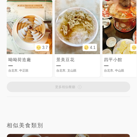
3.7
4.1
呦呦荷造廠
景美豆花
四平小館
台北市, 中正區
台北市, 文山區
台北市, 中山區
更多相似餐廳
相似美食類別