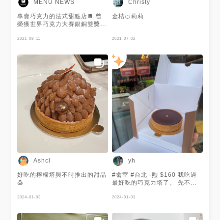
MENU NEWS
Christy
專賣巧克力的法式甜點店🍫 曾
金桔🍊莉莉
榮獲世界巧克力大賽銀銅雙獎🏆
多樣精緻的巧克力甜點絕對能滿
足巧克力控！😍 甜味有多種層
2021-08-11
2021-07-02
次到巧克力塔🥳 塔皮酥脆、內
餡絲滑！🥰 目前內部裝潢中🔧
僅供官網訂購夾心巧克力禮盒
哦！🎁 謝謝 @Zivtor 提供美照
🧡
Ashcl
yh
好吃的檸檬塔與不時推出的甜品
#畬室 #台北 -煦 $160 我吃過
🍮
最好吃的巧克力塔了。 先不要
說畬室的巧克力得過世界巧克力
2024-01-03
大獎，它的塔皮本身就已經贏過
2024-01-03
很多甜點店，輕薄酥脆，真的是
輕薄酥脆。 巧克力絲滑，吃的