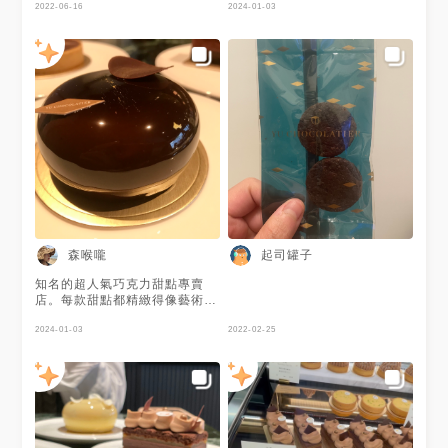
#instafood #eeeeeats #台北
多，呈現的方式好像西式冷湯，
2022-06-16
2024-01-03
美食 #波波打卡 #波波發胖 #吃
甜度溫和，巧克力的香氣四溢。
貨 #吃貨人生 #吃貨日記 #吃貨
- 栗子塔裡面有加一點酒提味，
女孩 #吃貨日常 #美食
不過那個酒氣有點刺鼻但不影響
#foodpics #4foodieforfoodie
太多，正中間的夾餡是馬林糖的
#taipeifood #foodie
感覺，乾爽脆口，栗子泥的口感
#popdaily #howsayhow
濃郁，包覆著內餡的編排也相當
#howsaylove #cafe
耗工，表層有少許糖漬栗子、金
#popyummy
箔點綴著，底部的塔皮雖然酥
#foodphotography
脆，但是切起來也是容易的。
#popyummy台北 #
taipeifoodie #drink #dessert
#girlstalk美食 #girltalk打卡
#tagsis
森喉嚨
起司罐子
知名的超人氣巧克力甜點專賣
店。每款甜點都精緻得像藝術
品！連取名也都很文藝😂甜點的
層次豐富細緻且又融合互搭。雖
2024-01-03
2022-02-25
然價位很高，但這甜點、裝潢、
服務是對得起這高價！ 推薦人
氣必點：經典黑巧克力蛋糕&大
人系泥煤威士忌巧克力蛋糕。
比較特別的是店內飲品只提供
茶、酒、巧克力。少了下午茶店
通常必備的咖啡？但個人私心覺