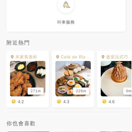
叫車服務
附近熱門
本家長壽村
Café de Riz 米販咖啡
畬室法式巧克力甜點創作
271m
226m
0m
4.2
4.3
4.6
你也會喜歡