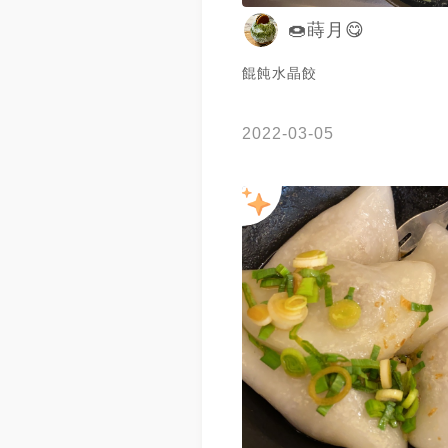
🍩蒔月😋
餛飩水晶餃
2022-03-05