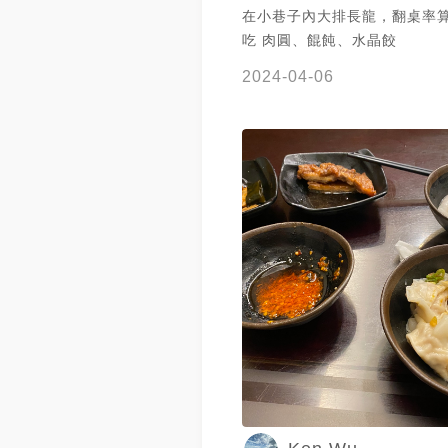
在小巷子內大排長龍，翻桌率算
吃 肉圓、餛飩、水晶餃
2024-04-06