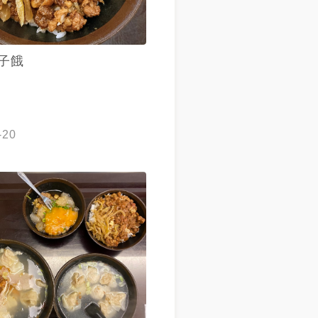
子餓
-20