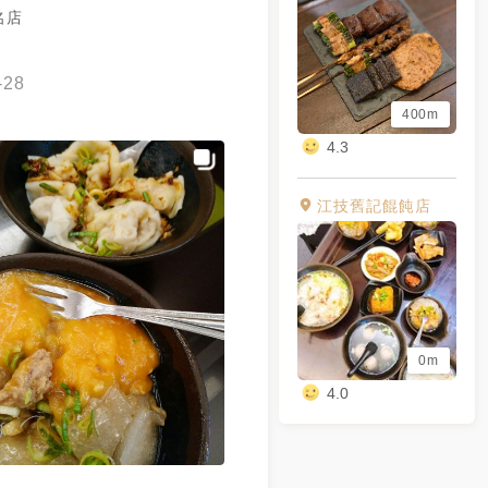
名店
-28
400m
4.3
江技舊記餛飩店
0m
4.0