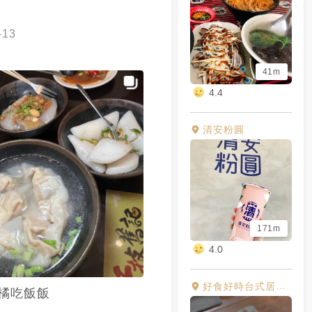
-13
41m
4.4
清安粉圓
171m
4.0
好食好時台式居酒屋
橘吃飯飯