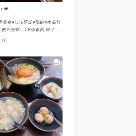
en❤
隊美食#江技舊記#餛飩#水晶餃
又便宜好吃，CP值很高 吃了這
苗栗的熱狗是黑輪🤣
-10