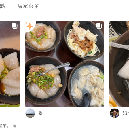
點
店家菜單
蓁
姆
營業。 這