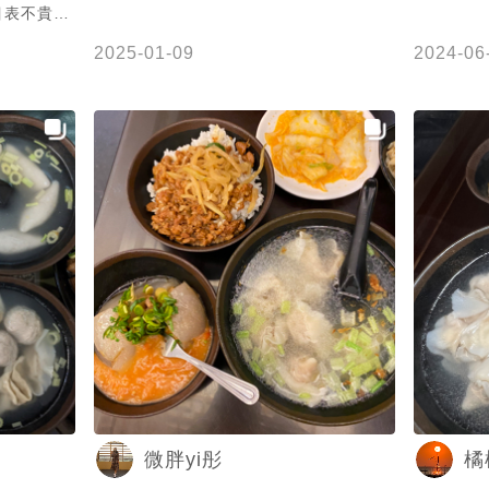
目表不貴。
2025-01-09
2024-06
微清淡，但
餡肉塊扎
 水晶餃外
一樣扎實。
下午點心吃
微胖yi彤
橘