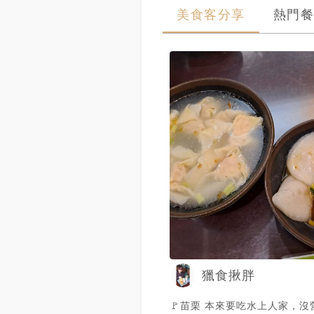
美食客分享
熱門餐
獵食揪胖
🚩苗栗 本來要吃水上人家，沒