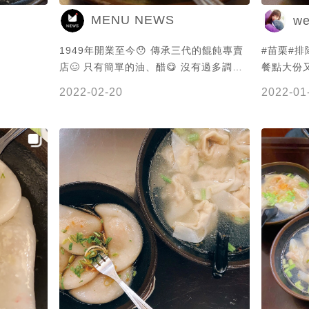
MENU NEWS
w
1949年開業至今😯 傳承三代的餛飩專賣
#苗栗#排
店🥴 只有簡單的油、醋😋 沒有過多調味
餐點大份
的乾餛飩🥺 餛飩皮薄且內餡肉質十分新鮮
家才發現
2022-02-20
2022-01
😚 入口後又香又美味🤩 謝謝 @wen❤ 提
供美照🧡