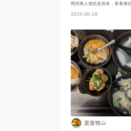
間排隊人潮也是很多，看看價
決定來吃點苗栗特色小吃。 •餛飩 ɴᴛ.50
2025-06-28
有8顆，做湯的。 湯的味道稍
胡椒味很重。 餛飩皮很Q，內
實。 •水晶餃 ɴᴛ.50 有5顆，做乾的。 底
部像乾麵的醬汁，不鹹膩很香。
皮微後Q彈有嚼勁，內餡肉塊
整體來說，真的非常好吃。 當
墊胃剛好。 🛵2025.06.01
栗栗鴨🌰