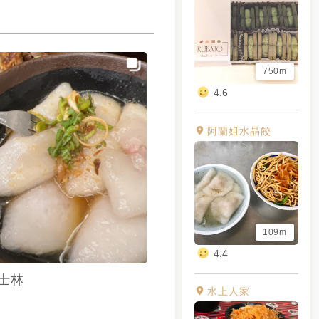
750m
4.6
阿蘭姐水晶餃
109m
4.4
士林
水上人家