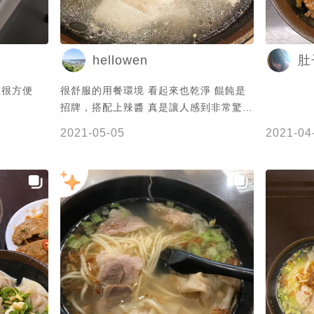
hellowen
肚
位很方便
很舒服的用餐環境 看起來也乾淨 餛飩是
招牌，搭配上辣醬 真是讓人感到非常驚艷
其他的東西看個人口味 乾米粉也不錯 不
2021-05-05
2021-04
過感覺乾麵會更好吃 水晶餃超緊實，肉圓
皮特別厚 這二種建議不要輕易嘗試