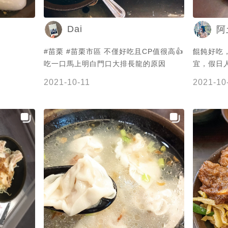
Dai
阿
#苗栗 #苗栗市區 不僅好吃且CP值很高👍
餛飩好吃
吃一口馬上明白門口大排長龍的原因
宜，假日
2021-10-11
2021-10