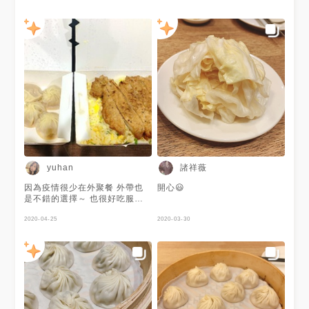
$95/5顆 小菜🥬$70 銀耳四寶
🥣$90 🔺 小籠包～真的好普通
噢 沒有特別好吃 原本想吃點特
別的 絲瓜蝦仁🍤和蟹粉🦀️ 炒飯
真的好清爽好好吃👍 排骨很甜
搭配起來很不錯 可是男友就覺
得排骨 不加分肉很乾柴😳 小菜
意外的好吃欸 很開胃 紅油抄手
🦐蝦肉的也很讚 可惜有點騙鹹
雞湯真的好濃好好喝😋 雞肉好
軟嫩但有的好柴... 芋泥小籠包
聽說必點... 但我覺得還好不是
我的菜 男友很喜歡💕 銀耳四寶
夏日很消暑～ 不會太甜膩 但我
會想多花$30 喝雙連⭕️仔湯*穹
諸祥薇
yuhan
林露 整體吃下來鼎泰豐 真的在
水準之上可惜最招牌的小籠包
因為疫情很少在外聚餐 外帶也
開心😃
我覺得沒到這麼厲害～ 跟我好
是不錯的選擇～ 也很好吃服務
久以前吃的印象不太一樣 記得
又好 排骨滑蛋炒飯👍👍小籠包
當初吃到的時候好好吃好喜歡
真的好好吃～🥰🥰🥰
2020-04-25
2020-03-30
現在永康街鼎泰豐本店 不需要
排隊等候～ 有機會還想去新開
的新生店 吃吃其他聽說必點的
東西