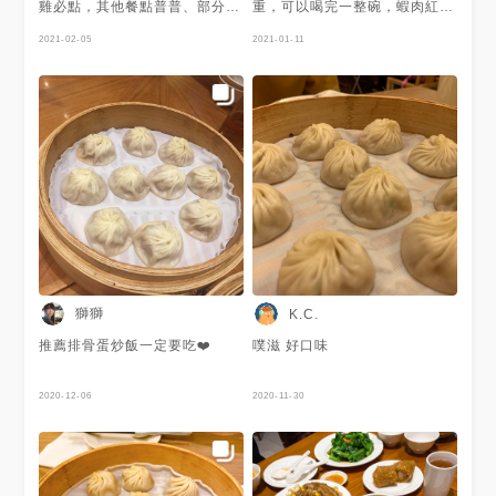
雞必點，其他餐點普普、部分偏
重，可以喝完一整碗，蝦肉紅油
鹹（如牛肉麵、雞湯） 服務非
抄手可以點半份，外皮薄Q，加
常好 適合帶外國朋友嚐鮮首選
2021-02-05
上一點點醋，增添不同層次的風
2021-01-11
味。
獅獅
K.C.
推薦排骨蛋炒飯一定要吃❤️
噗滋 好口味
2020-12-06
2020-11-30