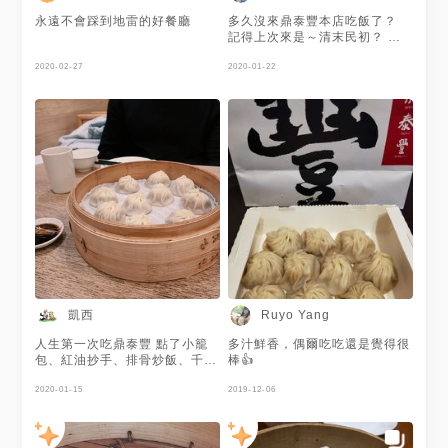
永遠不會踩到地雷的好餐廳
多久沒來鼎泰豐本店吃飯了？
記得上次來是～清末民初？ 本
店的人客真的是多到爆炸～ 還
2020-02-27
好早了點到，只等了五分鐘不
2020-01-22
到，吃飯！ 今天的排骨真的很
嫩，也不會太過於油膩，加上辣
油，好吃！ 每次最優賞～酸辣
湯，不止是湯的味道好，仔細看
酸辣湯裡頭的配料，感覺是碗精
緻的酸辣湯呀！
凱西
Ruyo Yang
人生第一次吃鼎泰豐 點了小籠
多汁鮮香，偶爾吃吃還是覺得很
包、紅油抄手、排骨炒飯、千層
棒👍
油糕 個人覺得⋯前三道都可以
點💯💯💯 但不懂千層糕是什麼
2020-01-15
2019-12-06
一層一層饅頭ㄉ感覺🙃🙃🙃