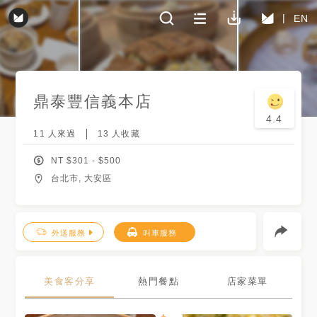
EN
鼎泰豐
信義本店
4.4
11
人來過
13
人收藏
NT $
301
- $
500
台北市, 大安區
外送服務
叫車服務
美食客分享
熱門餐點
店家菜單