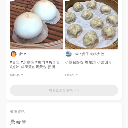
齡🍴
•¥•~獅子大鳴大放
#台北 #永康街 #東門 #奶黃包
小籠包好吃 燃麵讚 小菜開胃
#好吃 鼎泰豐的奶黃包 熱騰騰
的吃真的超級好吃 撥開來時還
要小心湯汁流出來🤣
2019-11-25
2019-11-21
想看更多分享嗎
餐廳資訊
鼎泰豐