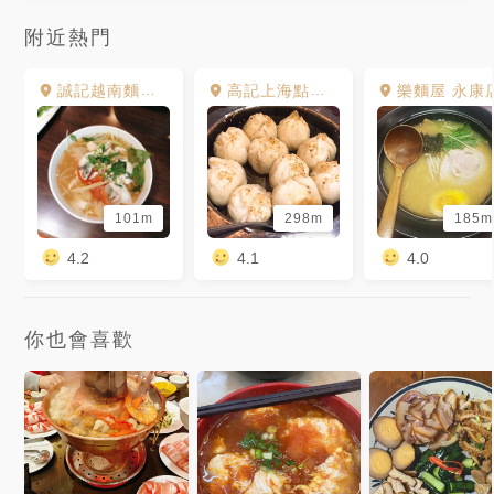
附近熱門
誠記越南麵食館 永康店
高記上海點心 Kao chi 永康店
樂麵屋 永康
101m
298m
185m
4.2
4.1
4.0
你也會喜歡