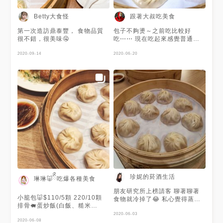
Betty大食怪
跟著大叔吃美食
第一次造訪鼎泰豐， 食物品質
包子不夠燙～之前吃比較好
很不錯，很美味🤤
吃⋯⋯ 現在吃起來感覺普通
了！ 不過裡面的內餡仍是真材
2020-09-14
實料 有一定的水準！👍
2020-06-20
珍妮的菸酒生活
琳琳🐷ིྀ吃爆各種美食
朋友研究所上榜請客 聊著聊著
小籠包🐷$110/5顆 220/10顆
食物就冷掉了😂 私心覺得蒸餃
排骨🐖蛋炒飯(白飯、糙米
比小籠包好吃
飯)$240 元盅🐔雞湯$210 紅油
2020-06-03
抄手🦐(蝦肉)$180 芋泥小籠包
2020-06-08