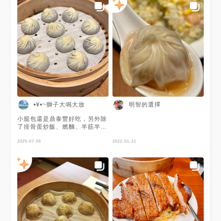
•¥•~獅子大鳴大放
明智的選擇
小籠包還是鼎泰豐好吃，另外除
了排骨蛋炒飯、燃麵、半筋半肉
牛肉麵、蒸餃、燒賣（蒸餃、燒
賣沒有小籠包表現得好，下次應
2025-07-06
2022-01-21
該會直接略過），這次還點了巧
克力小籠包當飯後點心，個人覺
得算是苦甜巧克力口味（約70%
左右），但長輩還是認為太甜，
我覺得蠻好吃的😋