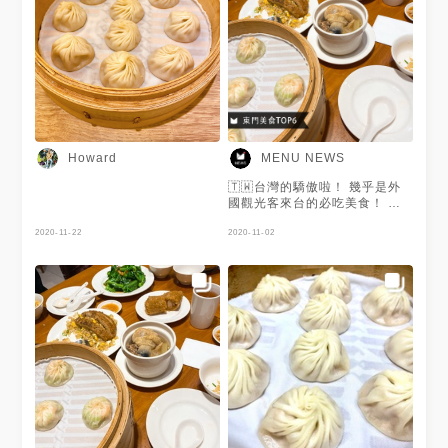
Howard
MENU NEWS
🇹🇼台灣的驕傲啦！ 幾乎是外
國觀光客來台的必吃美食！ 麵
皮薄嫩而肉汁飽滿的小籠包、粒
2020-11-22
粒分明又香味十足的排骨炒飯、
2020-11-02
又香又麻而辣中帶酸的紅油炒手
幾乎是每桌必點啊👍🏻👍🏻 謝謝
@Betty大食怪 提供美照❤️