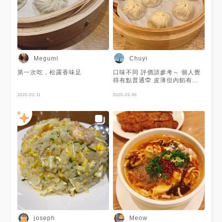
Megumi
Chuyi
第一次吃，松露香味足
口味不同 評價請參考～ 個人覺
得有點普通🙊 皮薄但內餡有點
硬(?)湯汁還算多 整體來說我覺
2020-03-11
得蠻普通的 服務態度很不錯 會
2020-03-06
主動關心客人💯
joseph
Meow