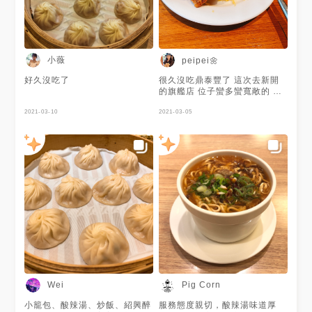
小薇
peipei🌼
好久沒吃了
很久沒吃鼎泰豐了 這次去新開
的旗艦店 位子蠻多蠻寬敞的 絲
瓜蝦仁小籠包有點驚艷 這次炒
2021-03-10
飯味道有點偏淡 滿分5個☀️ 我給
2021-03-05
☀️☀️☀️☀️.5
Wei
Pig Corn
小籠包、酸辣湯、炒飯、紹興醉
服務態度親切，酸辣湯味道厚