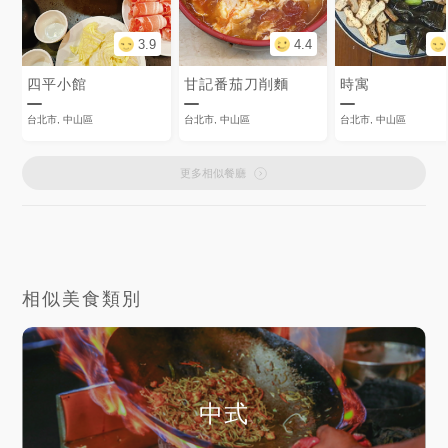
3.9
4.4
四平小館
甘記番茄刀削麵
時寓
台北市, 中山區
台北市, 中山區
台北市, 中山區
更多相似餐廳
相似美食類別
中式