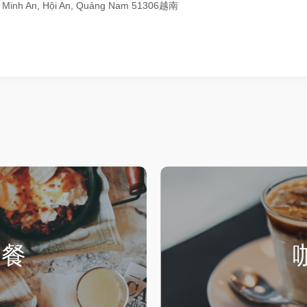
g Minh An, Hội An, Quảng Nam 51306越南
午餐