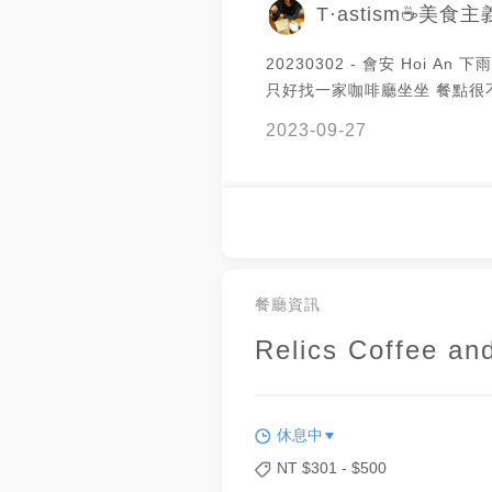
T·astism☕️美食主
20230302 - 會安 Hoi An
只好找一家咖啡廳坐坐 餐點很
很周到 一段時間都會有店員來
2023-09-27
湯 咖啡是中越特色海鹽咖啡 
液體版提拉米蘇 超好喝👍
餐廳資訊
Relics Coffee an
休息中
NT $
301
- $
500