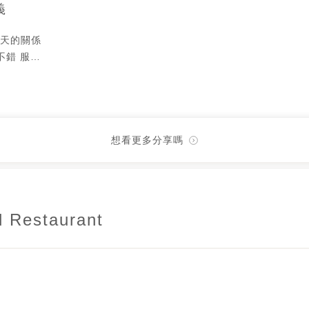
義
 下雨天的關係
不錯 服務
問要不要加
喝起來超像
想看更多分享嗎
d Restaurant