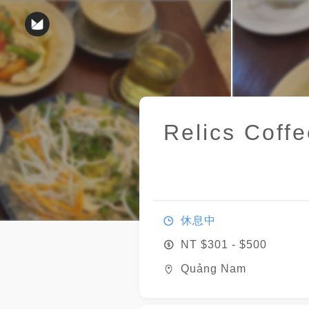
Relics Coff
休息中
NT $
301
- $
500
Quảng Nam