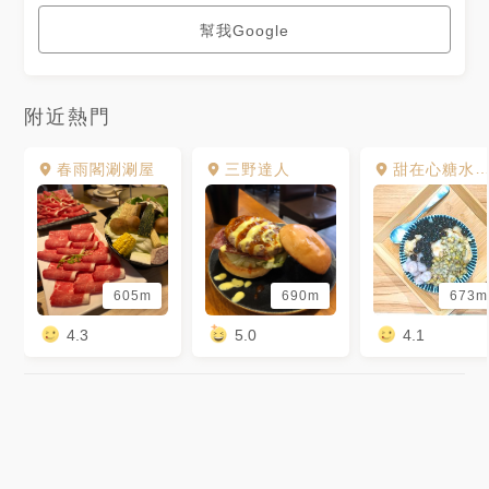
幫我Google
附近熱門
春雨閣涮涮屋
三野達人
甜在心糖水舖 - 金咕溜豆花
605m
690m
673m
4.3
5.0
4.1