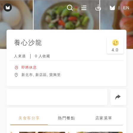
EN
養心沙龍
4.0
人來過
0
人收藏
即將休息
新北市, 新店區, 寶興里
美食客分享
熱門餐點
店家菜單