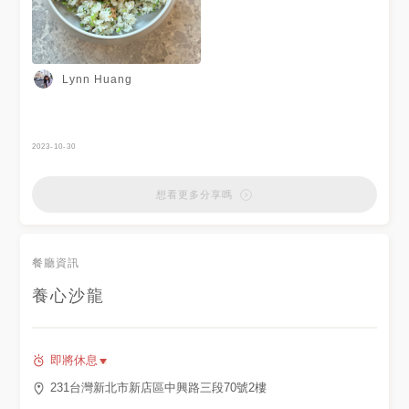
豆腐煲 $300 鹹蛋黃加南瓜完美
取代蟹黃！ 吃起來擁有媲美蟹
黃的香氣 鹹香搭配豆腐嫩口 超
下飯 🌟呱呱包/6個 $260 是生
煎包的未來式！外皮Q彈搭配下
方冰花脆脆，內餡是植物肉，一
Lynn Huang
份有六個，聚餐必點！！ 🌟
1930上海菜飯 $320 米飯口感
Q彈，添加雪裡紅，整體香氣十
足，上方蓮藕帶有微微蜜香，推
薦吃法搭配蟹黃豆腐煲一起品
2023-10-30
嚐，更讚！ 🌟藥膳北菇燉盅
$200 湯頭溫潤香氣十足，料超
多有滿滿菇類，還有我最喜的猴
想看更多分享嗎
頭菇、紅棗等 🌟紫米紅豆冰淇
淋 $148 口感軟糯的紫米紅豆，
每一口擁有紫米香氣搭配微甜的
冰淇淋，冷熱交融，是很棒的飯
餐廳資訊
後甜點！ 🌟荔枝桂花氣泡 $150
荔枝的酸甜搭配桂花的蜜香及口
感細緻的氣泡，清爽解膩又順
養心沙龍
口！ 🌟啵啵葡萄乳酸 $150 \喜
愛口感的推薦這杯/ 酸酸甜甜還
吃得到口感QQ的啵啵 🏠新北市
新店區中興路三段70號2樓（裕
即將休息
隆城） ⏰11:00-15:00/17:00-
21:30 ☎️02-8665-5188
231台灣新北市新店區中興路三段70號2樓