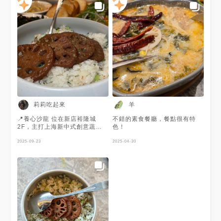
莉莉吃起來
羊
📍養心沙龍 位在新店裕隆城
不錯的素食餐廳，餐點很有特
2F，主打上海新中式創意蔬食
色！
料理！是養心集團旗下餐飲品
牌，環境寬敞搭配舒適沙發，現
2025-09-23
2025-04-30
代唯美風格設計！餐點選擇多
樣，內用提供精緻盆頭小菜無限
續，佐料精心搭配，有別以為對
素食既定印象，連無肉不歡的
我，都可以接受！超適合與姐妹
逛街後一起來用餐✨ 🌟南洋嫩蛋
蟹酥 $360 咖哩香氣十足、搭配
脆脆軟法，每一口都很有層次擁
有南洋風味，超涮嘴！ 🌟蟹黃