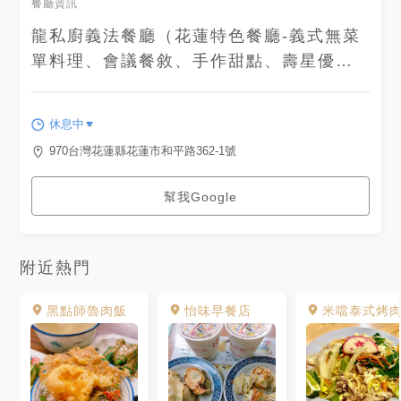
餐廳資訊
龍私廚義法餐廳（花蓮特色餐廳-義式無菜
單料理、會議餐敘、手作甜點、壽星優
惠）
休息中
970台灣花蓮縣花蓮市和平路362-1號
幫我Google
附近熱門
黑點師魯肉飯
怡味早餐店
米噹泰式烤