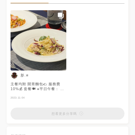
肜.✯
主餐均附 開胃麵包🌮 ⁣服務費
10%💰 套餐🍽 ⁕平日午餐： 附
咖啡 or 茶 升級 湯 or 沙拉 or
甜品 ᴺᵀ60 ⁕晚餐.假日： 升級
2023-11-04
湯 or 沙拉+飲品 ᴺᵀ150 升級 湯
or 沙拉+飲品+甜品 ᴺᵀ200
想看更多分享嗎