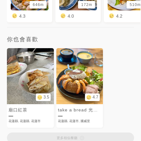
646m
172m
510m
4.3
4.0
4.2
你也會喜歡
3.5
4.7
廟口紅茶
take a bread 光復店
花蓮縣, 花蓮縣, 花蓮市
花蓮縣, 花蓮市, 國威里
更多相似餐廳