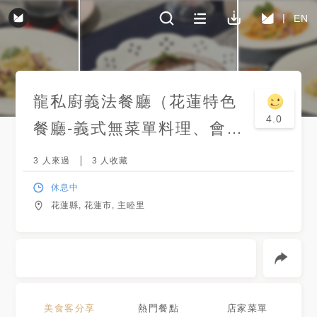
EN
龍私廚義法餐廳（花蓮特色
4.0
餐廳-義式無菜單料理、會議
餐敘、手作甜點、壽星優
3
人來過
3
人收藏
惠）
休息中
花蓮縣, 花蓮市, 主睦里
美食客分享
熱門餐點
店家菜單