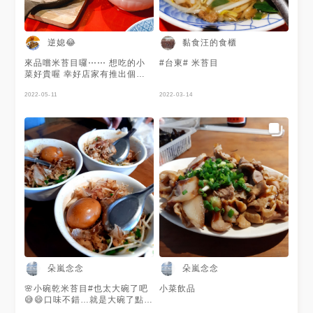
逆媳😂
黏食汪的食櫃
來品嚐米苔目囉⋯⋯ 想吃的小
#台東# 米苔目
菜好貴喔 幸好店家有推出個人
防疫套餐 點了一個B餐想吃的小
菜都可以吃到 份量剛剛好很不
2022-05-11
2022-03-14
錯 米苔目好吃不多說加上辣椒
超棒 炸鬼頭刀好好吃
啊！！！！ 來這邊可以點個人
套餐小菜可以吃到 米苔目也可
以吃到超讚的 搭配店家賣的紅
烏龍超配 #義美食品
朵嵐念念
朵嵐念念
🌸小碗乾米苔目#也太大碗了吧
小菜飲品
😅😄口味不錯…就是大碗了點
😅😶