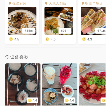
強強廚房
天地人創藝料理
明奎早餐店
735m
606m
671m
4.5
4.0
4.3
你也會喜歡
4.4
4.4