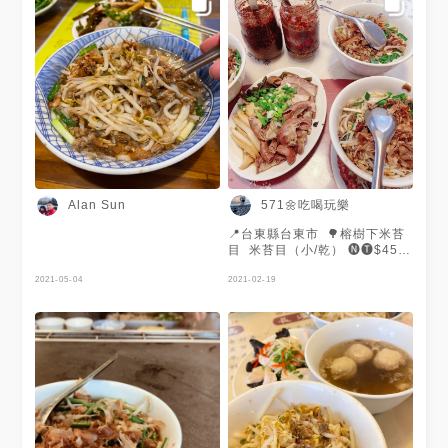
代接手，有設計插圖，相當有品
牌感！ 米苔目我個人推薦乾的
加辣、加醋吃😋 小碗份量就超
大！ 再加點滷菜也好好吃～ 下
次來台東還要再來吃👍🏻 #榕樹下
米苔目 #台東 #台東美食 #台東
市 #台東市美食
571🌼吃喝玩樂
Alan Sun
📍台東縣台東市 🌳榕樹下米苔
目 米苔目（小/乾） 🅝🅣$45
太和拼盤 🅝🅣$100 🔸內用一
2021-05-04
人排隊點餐報桌號，其餘人找座
2021-02-19
位 🔸小菜、飲料自行端上桌；
餐具自取 ------------------------
----------------------- 台東花蓮
之旅的第一站🚩 內用只需要一
人排隊點餐，其餘人先找座位
雖然可以減少一大半的排隊人潮
不過我覺得這樣消費者其實會很
手忙腳亂 一邊找座位還要一邊
聯絡問桌號和看菜單 看著隊伍
慢慢前進卻還沒準備好的感覺超