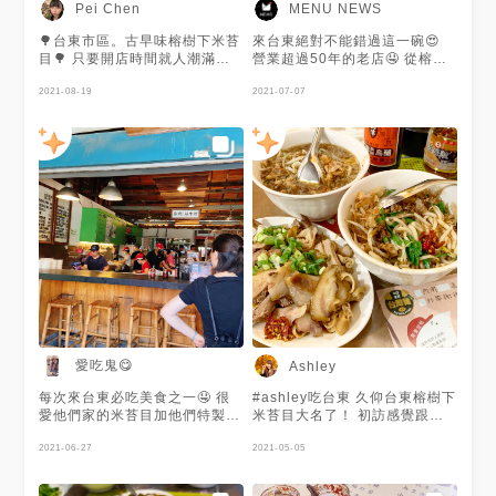
Pei Chen
MENU NEWS
🌳台東市區。古早味榕樹下米苔
來台東絕對不能錯過這一碗😍
目🌳 只要開店時間就人潮滿滿
營業超過50年的老店🤤 從榕樹
的榕樹下米苔目，想要吃到還真
下的小攤位變成現在明亮且寬敞
的需要不到飯點就先來，可以節
2021-08-19
的空間！ 除了有可愛的插圖菜
2021-07-07
省很多排隊時間！ 古早味的米
單還有推薦伴手給觀光客😚 推
苔目，用滿滿油蔥酥跟肉燥覆蓋
薦點乾米苔目🌟 吃過原味後可
在米苔目上，乾的湯的都少不了
以再加入醋或辣椒轉換口味🌶️ 目
濃郁香氣～味道很濃厚，整體是
前因應疫情自主停業中！ 謝謝
不錯吃的，但如果要排很久的
@Ashley 提供美照🧡
隊，就會覺得可以評估看看自己
的行程，時間很多是ok的，如果
對於米苔目也沒特別喜好可以by
pass掉～（個人小淺見） 🌟網
路人氣推薦：丸蛋組合（魚丸
$10+滷蛋$10） 個人覺得滷蛋
沒有入味，可能是生意太好的關
係吧🤷🏻‍♀️ #台東 #榕樹下米苔目
#米苔目 #古早味
愛吃鬼😋
Ashley
每次來台東必吃美食之一🤤 很
#ashley吃台東 久仰台東榕樹下
愛他們家的米苔目加他們特製的
米苔目大名了！ 初訪感覺跟想
辣椒醬、超讚
像中不一樣 原本以為真的在一
2021-06-27
大棵榕樹旁的小小路邊攤 沒想
2021-05-05
到內用空間明亮而且相當寬敞
但餐期時間併桌難免 應該是二