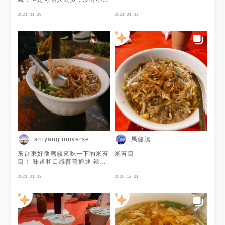
候好吃😋！ #商圈召集令#台東
商圈
2021-01-08
2021-01-03
馬健騰
aniyang.universe
來台東好像應該來吃一下的米苔
米苔目
目！ 味道和口感普普通通 辣椒
醬好辣，喜歡😍 #food#台東#
榕樹下米苔目#台東美食#排隊
2021-01-02
2020-12-31
美食
#aniyangtravelwithfoodintaiwan