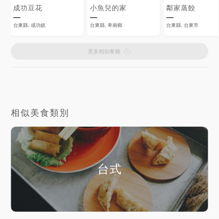
成功豆花
小魚兒的家
鄰家蒸餃
台東縣, 成功鎮
台東縣, 卑南鄉
台東縣, 台東市
更多相似餐廳
相似美食類別
台式