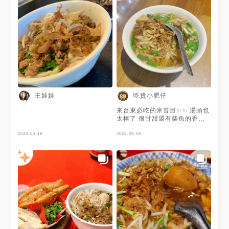
王娃娃
吃貨小肥仔
來台東必吃的米苔目✨✨ 湯頭也
太棒了 很甘甜還有柴魚的香味
難怪排隊排好多人😂😂
2024-04-19
2023-09-08