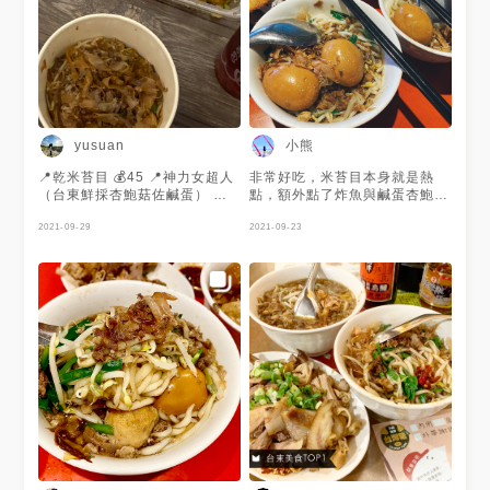
米粉一樣，很看個人口味） 自
己很喜歡這樣Q軟的口感～ 湯裡
🈶️肉燥、柴魚、豆芽菜、韭菜等
等 米苔目和柴魚肉燥的鹹香很
搭，和湯一起吃滑順好入口 湯
頭雖然偏油一些，但是🉑️接受
整體來說就是很簡單很傳統的味
道～ . 踩點日期🗓20201226 .
小熊
yusuan
營業地點📍：台東縣台東市大同
路176號 營業電話📞：
📍乾米苔目 💰45 📍神力女超人
非常好吃，米苔目本身就是熱
0963148519 營業時間⏰：
（台東鮮採杏鮑菇佐鹹蛋） 💰
點，額外點了炸魚與鹹蛋杏鮑菇
10:30～14:30、17:00～
180 米苔目很香 有加柴魚很特
真的讚不絕口！
19:30（週三公休❌） . #台東#
別 女超人就是想像得到的味道
2021-09-29
2021-09-23
台東美食#台東市美食#台東市#
台東午餐#台東晚餐#榕樹下米
苔目#米苔目#排隊美食#銅板美
食
#taitung#taitungfood#food#
阿胖胖吃台東