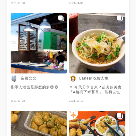
2021-11-08
2021-11-06
朵嵐念念
Lane的吃貨人生
排隊人潮也是那麼的多😅😄
☺️ 今天分享台東📍超夯的美食
「#榕樹下米苔目」 當初去也是
人潮滿滿，但是等的時間蠻快的
2021-11-08
店面很大，位置很多，翻桌率蠻
2021-10-21
快的哦 想說來台東就是要吃看
看，至少也要來踩點打卡一下的
🤣 . 🗣菜單為當時拍攝，店家有
調漲5～10元 . 📌神社紅茶20元
（現為25元） 📌米苔目45元/小
（現為50元） 米苔目真的是很
看個人喜好 （就跟台南的小卷