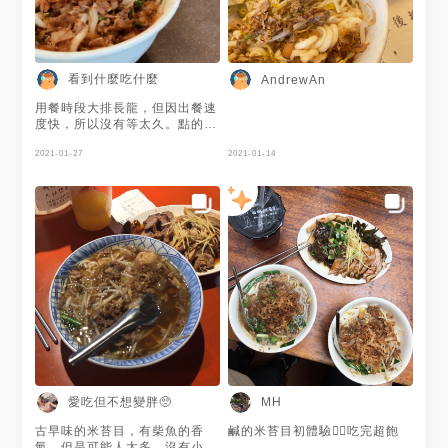
慌ㄉ🤣 我和朋友們都點了小碗
乾的米苔目 沒有特別出色，就
是簡單好吃的米苔目 吃到最後
味道會有點太單調 朋友說桌上
的辣椒醬好吃 敢吃辣的可以轉
看到什麼吃什麼
AndrewAn
換一下口味 像我不敢吃辣就很
後悔沒點飲料( ꒪⌓꒪) 額外點了
用餐時段大排長龍，但因出餐速
一盤太和拼盤一起吃 內有海
度快，所以沒有等太久。點的是
帶、甜不辣、粉腸等等 粉腸很
米苔目小湯，上面灑滿了柴魚
乾淨，其他就沒什麼印象ㄌ 整
片，一入口，口腔充滿了柴魚
2021-01-27
2021-01-14
體來說就是普普通通能填飽肚子
味，蓋過了其他的味道，沒有特
的店 如果再來台東玩，不會特
別愛柴魚的朋友，我個人不推！
地回訪😉 ------------------------
----------------------- 🌟榕樹下
米苔目 💸ᴼᴺᴸᵞ 📍台東縣台東市
大同路176號 ☎️電話：0963-
148-519 🕤營業時間： 午餐：
09：30～15：00 晚餐：17：
00～20：00；每週三公休 ----
------------------------------------
------- #571x台東 #榕樹下米
苔目 #米苔目 #乾米苔目 #太和
拼盤 #台灣 #台東 #台東美食
#Taiwan #Taitung
#Taitungfood #Popdaily
愛吃但不想變胖🥺
MH
#Popyummy #Yummyday
古早味的米苔目，有柴魚的香
鹹的米苔目初體驗👍🏼吃完超飽
氣，但是可能人太多，沒有小時