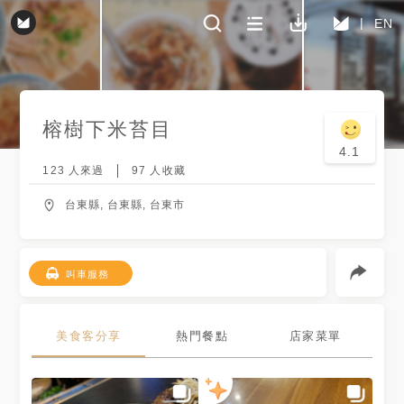
EN
榕樹下米苔目
4.1
123
人來過
97
人收藏
台東縣, 台東縣, 台東市
叫車服務
美食客分享
熱門餐點
店家菜單