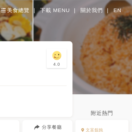
美食總覽
下載 MENU
關於我們
EN
4.0
附近熱門
分享餐廳
文富餛飩