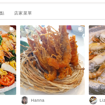
點
店家菜單
Hanna
Li