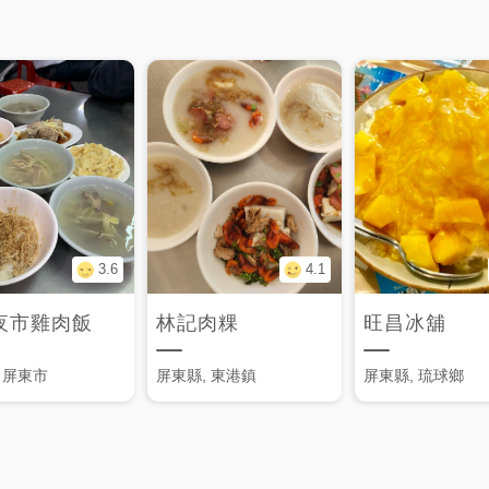
3.6
4.1
夜市雞肉飯
林記肉粿
旺昌冰舖
 屏東市
屏東縣, 東港鎮
屏東縣, 琉球鄉