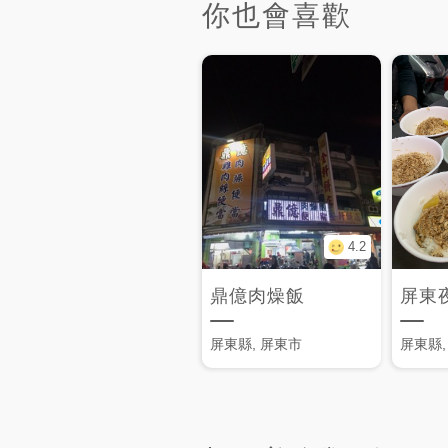
你也會喜歡
4.2
鼎億肉燥飯
屏東
屏東縣, 屏東市
屏東縣,