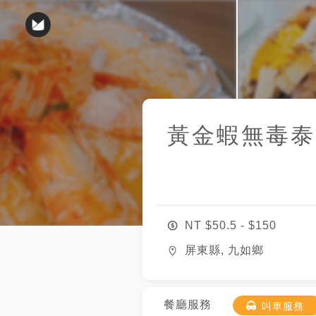
黃金蝦無毒泰
NT $
50.5
- $
150
屏東縣, 九如鄉
餐廳服務
叫車服務