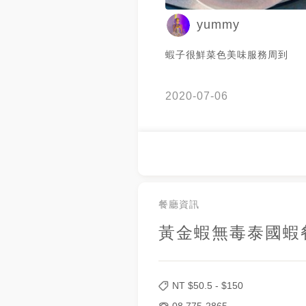
yummy
蝦子很鮮菜色美味服務周到
2020-07-06
餐廳資訊
黃金蝦無毒泰國蝦
NT $
50.5
- $
150
08 775-2865