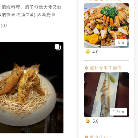
的蝦蝦料理。蝦子無敵大隻又鮮
的快來吃(≧▽≦) 因為份量不
，2個人可能吃不到太多、揪朋
-20
合，可以吃得更豐富！ 重點是
!!
0m
4.0
藏和食手作壽司
1.8km
5.0
里港店小二