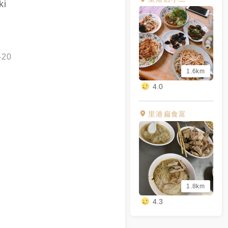
ki
-20
1.6km
4.0
里港扁食富
1.8km
4.3