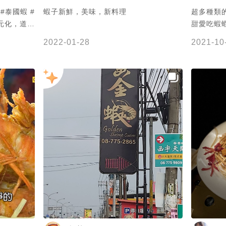
#泰國蝦 #
蝦子新鮮，美味，新料理
超多種類
甜愛吃蝦蝦
肉飽滿，推
小的關係
2022-01-28
2021-10
乾淨，停車
引伴比較適
人小孩都很
蝦頭可以吸!