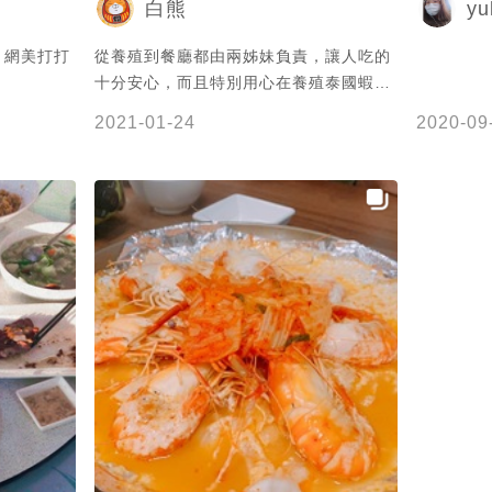
yu
白熊
，網美打打
從養殖到餐廳都由兩姊妹負責，讓人吃的
十分安心，而且特別用心在養殖泰國蝦
上，真的十分推薦，冬天進補當然要來個
2021-01-24
2020-09
蝦鱉鍋，要事先預約歐