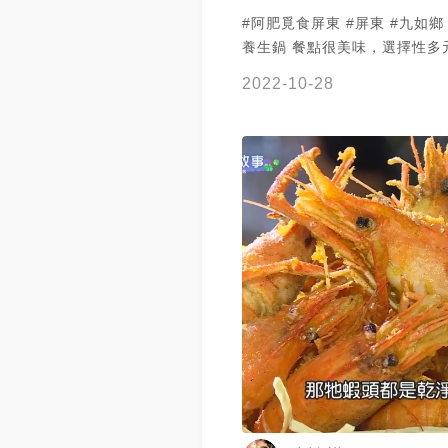
#阿肥覓食屏東 #屏東 #九如鄉 
養生鍋 餐點很美味，選擇性多元化，道道
料理美味特色兼具，黃金蝦鮮
2022-10-28
薦必點蝦膏飯，用餐環境舒適
場方便，遊樂設施很討喜，大
喜歡的親子美食餐廳喔！