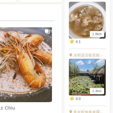
1.8km
4.1
水明漾活蝦景觀餐廳
1.4km
4.0
zz Chiu
黃金蝦無毒泰國蝦餐廳