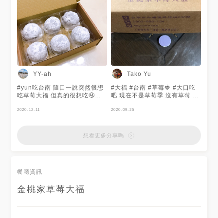
麻糬皮薄卻Q彈 吃完一顆滿滿的
幸福感 有時候現場也會開放現
貨 想買的要盯緊店家FB了阿~
🤩 - 🚩金桃家草莓泡芙 🚇台南
市永康區民族路532號 📞0903
888 154 📞LINE ID:
@qob5348b ⏰
AM11:00~PM18:30
#popdaily #popyummy
#instafoodie #instagood
YY-ah
Tako Yu
#instagram #instadaily
#igfood #foodie #foodporn
#yun吃台南 隨口一說突然很想
#大福 #台南 #草莓🍓 #大口吃
#tainan #tainanfood #相機食
吃草莓大福 但真的很想吃🤤🤤
吧 現在不是草莓季 沒有草莓 吃
先 #宅配美食 #台南大福 #金桃
馬上就有小天使分享快樂散播愛
紅豆 耶 皮薄餡多 不錯👍
家 #台南下午茶 #跟著胖v一起
❤️
2020-12-11
2020-09-25
吃 #胖v吃台南
想看更多分享嗎
餐廳資訊
金桃家草莓大福