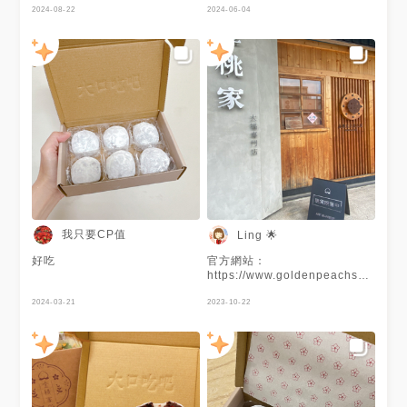
子 🌰 😋 🥝 綠豆奇異狗 🥝 😋👍
2024-08-22
2024-06-04
#大福 #水果 #奇異果 #綠豆 #
下午茶
我只要CP值
Ling 🌟
好吃
官方網站：
https://www.goldenpeachshop.co
⚠️建議預訂購買前詳閱「訂購指
2024-03-21
南」，以免撲空沒買到！！！
2023-10-22