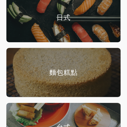
日式
麵包糕點