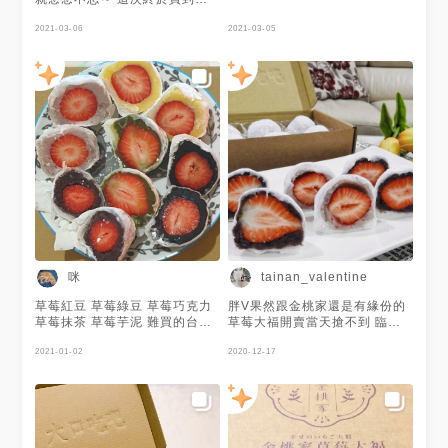
平常去都是要排隊的 內餡有很
多選擇 我這次買得有紅豆口味
2021-03-06
2021-03-05
跟綠豆口味 因為餡料比較甜 搭
配偏酸的草莓吃 非常好吃😋
咪
tainan_valentine
草莓紅豆 草莓綠豆 草莓巧克力
胖V果然跟金桃家還是有緣份的
草莓抹茶 草莓芋泥 難買的台南
草莓大福開賣當天搶不到 臨時
金桃家草莓大福 網路開放預購
釋出的當然要馬上買😏 這次買
立即搶訂 終於嚐到這夢幻的滋
2021-01-02
了紅豆草莓跟芋頭草莓兩種口味
2020-12-17
味 完整一顆香甜新鮮草莓 配上
這邊都是一盒一種口味 不能混
不同的內餡 平均最貴一顆只要
搭喔 又香又多汁的草莓 一口咬
35元 沒有綜合 一盒6顆 同一種
下好療癒 喜歡比較甜的建議選
口味
紅豆 像胖V一樣不太吃甜的建議
選芋頭 兩種的口感都很綿密👍