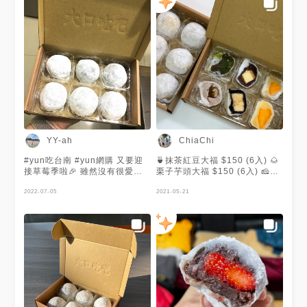
頭+草莓是我心中最完美的組合
❤️ #奶油綠豆草莓大福 內餡綿
密，奶油豆沙餡也好好吃😋 甜
度上比芋頭稍甜ㄧ咪咪 #抹茶紅
豆大福 這口味是第一次買 相較
之下，就……不出色了😂😂 #
金桃家草莓大福 #mina吃貨人
生 #mina吃台南 #2021MENU
聖誕禮物換起來
YY-ah
ChiaChi
#yun吃台南 #yun網購 又要迎
🍵抹茶紅豆大福 $150 (6入) 🌰
接草莓季啦🎉 雖然沒有很愛草
栗子芋頭大福 $150 (6入) 🧀原
莓製品但是草莓大福真的好值得
味重乳酪紅豆大福 $210 (6入)
一吃啊～ 金桃家每年必吃👊🏼
2022-07-05
🍫香蕉巧克力大福 $180 (6入)
2021-05-21
目前這個階段的草莓還有一點酸
🍴芒果奶油綠豆大福 $180 (6
酸的，吃起來真的是完美口感
入) 🍽芒果奶油白豆大福 $180
這次特地多買了很多盒分送給姐
(6入) 台南人氣伴手禮-金桃家
妹們 大家都很愛🥰
店面會有現貨販售 不開放電話
預定 販售多種口味的大福 運用
在地食材及當季水果 配上濃郁
內餡 平價的美味 創新的大福 冷
藏保存三天 最愛草莓紅豆 還有
芒果系列 香蕉巧克力 抹茶紅豆
也不錯 季節限定的芒果 等了2