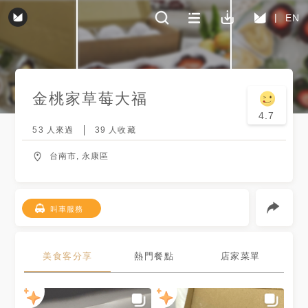
EN
金桃家草莓大福
4.7
53
人來過
39
人收藏
台南市, 永康區
叫車服務
美食客分享
熱門餐點
店家菜單