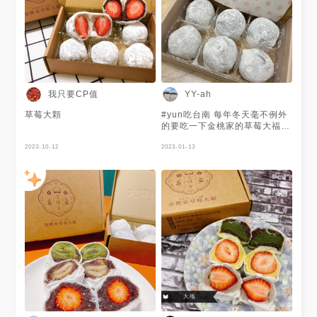
我只要CP值
YY-ah
草莓大顆
#yun吃台南 每年冬天毫不例外
的要吃一下金桃家的草莓大福
今年沒有訂到結果還是收到了一
2023-10-12
盒🥹
2023-01-13