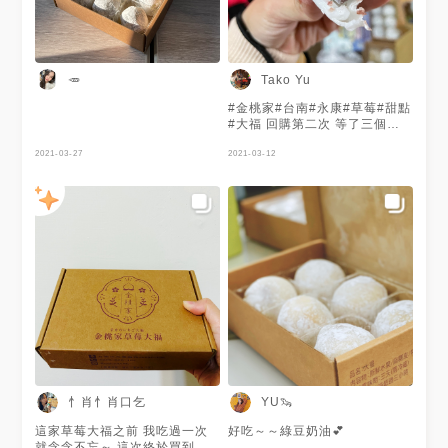
個月 很值得哈哈 團購訂40盒 每
盒再折$10喔～ #大福 #金桃家
#草莓大福 #芒果大福 #栗子芋
頭大福 #伴手禮 #金桃家草莓大
福 #團購美食 #台南甜點 #台南
🥕
Tako Yu
美食
#金桃家#台南#永康#草莓#甜點
#大福 回購第二次 等了三個月
耶 開心🥳 飯後來2顆 大大滿足
2021-03-27
2021-03-12
忄肖忄肖口乞
YU🦦
這家草莓大福之前 我吃過一次
好吃～～綠豆奶油💕
就念念不忘～ 這次終於買到了