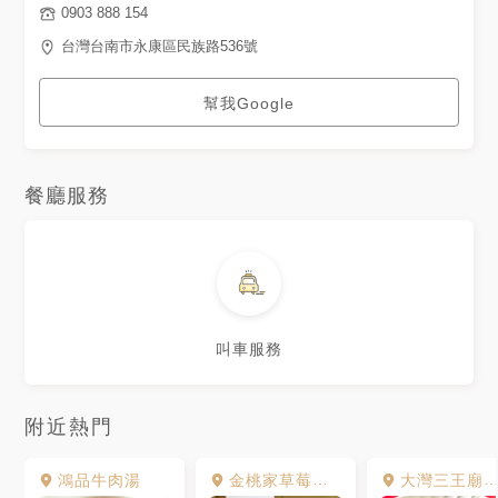
0903 888 154
台灣台南市永康區民族路536號
幫我Google
餐廳服務
叫車服務
附近熱門
鴻品牛肉湯
金桃家草莓大福
大灣三王廟肉粿