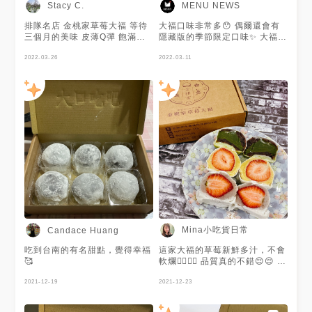
Stacy C.
MENU NEWS
排隊名店 金桃家草莓大福 等待
大福口味非常多😯 偶爾還會有
三個月的美味 皮薄Q彈 飽滿內
隱藏版的季節限定口味✨ 大福每
餡 真心值得！
顆都相當飽滿又大顆😍 份量十
2022-03-26
足、口感不黏膩👍 必吃熱門的
2022-03-11
草莓大福🔥 紅豆甜而不膩配上
麻糬Q嫩的口感😝 冰過更好吃🧊
謝謝 @Mina小吃貨日常 提供美
照🧡
Mina小吃貨日常
Candace Huang
吃到台南的有名甜點，覺得幸福
這家大福的草莓新鮮多汁，不會
🥰
軟爛👍🏻👍🏻 品質真的不錯😌😌 難
怪讓我念念不忘 #芋頭草莓大福
2021-12-19
芋頭餡還吃的到芋頭塊 很真實
2021-12-23
的芋頭味，不是那種添加物的味
道！ 芋頭控一定會很喜歡💕 芋