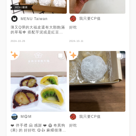
我只要CP值
MENU Taiwan
薄又Q彈的大福皮還有大顆飽滿
好吃
的草莓🍓 搭配芋泥或是紅豆泥
都蠻清爽好吃😋 大福皮軟又不
黏牙 不吃水果也有其他包餡口
2024-10-26
2024-10-11
味 喜歡吃大福麻糬的人去台南
一定要買一盒～ 謝謝@我只要
CP值
我只要CP值
M😋M
❤️ 伴手禮 🤗 感謝 ❤️ 🥝 奇異狗
好吃
(果) 的 好好吃 😋👍 麻糬很薄很
軟Q,冰了也不會硬 😋 🌰 紅豆栗