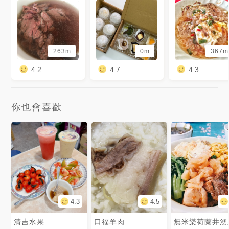
263m
0m
367m
4.2
4.7
4.3
你也會喜歡
4.3
4.5
清吉水果
口福羊肉