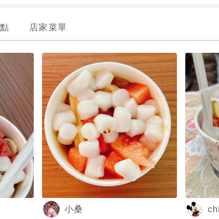
點
店家菜單
ch
小桑