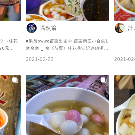
嗝然翁
計
#果翁owwo苗栗出走中 苗栗南庄小合集1
70元
🌼🌼🌼 _ 🌼《苗栗》桂花巷江記冰鎮湯圓
—— 📦
🎈地址：苗栗縣南庄鄉文化路15號 🎈電
2021-02-22
2021-02
7823386
話：03-7823386 🎈營業時間：09：
00~17：30（假日至19：00） 🎈公休
—— 這次
日：無 👏推薦指數：🌟🌟🌟🌟 _ 🔺#桂花
湯圓，距離
冰鎮湯圓 💲60，似乎是必點的招牌，除
人潮依舊很
了湯圓以外還有西瓜、蘋果和香蕉，再淋
 內有
上桂花蜜，吃起來比想像中清爽很多，湯
已經蘋果，
圓碰到冰雖然會稍微變硬不過依然蠻好咬
圓依舊很Q
的，是難得長輩們也可以接受的口味
味道淡也沒
多，同行友
得品質不如