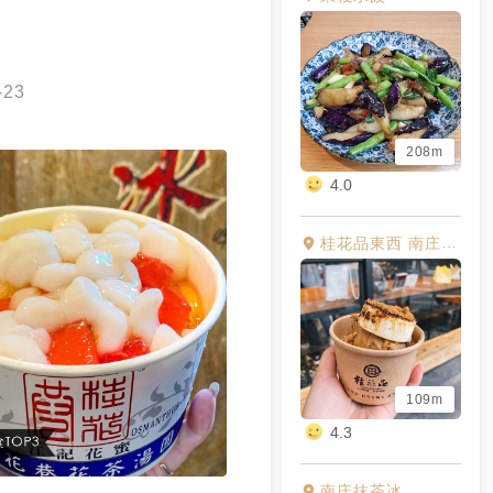
-23
208m
4.0
桂花品東西 南庄門市
109m
4.3
南庄抹茶冰