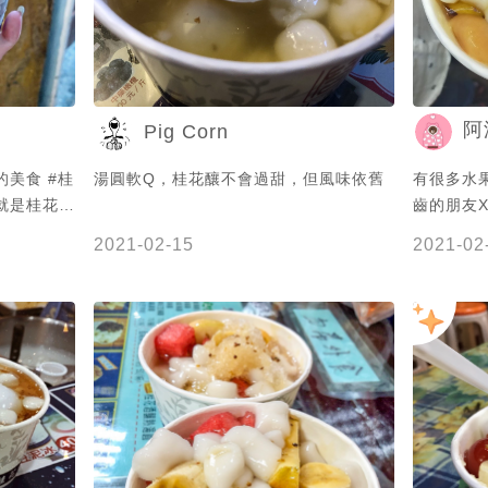
花蜜是一樣
桌子會有上
阿
Pig Corn
之前建議大
的美食 #桂
湯圓軟Q，桂花釀不會過甜，但風味依舊
有很多水果
桂花巷#湯圓
就是桂花
齒的朋友X
는#음식#
不遠處就會
2021-02-15
2021-02
元 湯圓是
#igfood
當季的水果
❗️聞起來
蜂蜜一樣的
己也可以買
是和水果搭
0901 .
路15號
營業時間⏰：