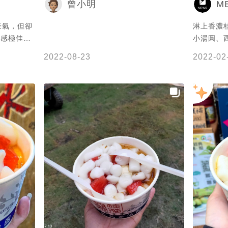
M
曾小明
豪氣，但卻
淋上香濃桂
口感極佳這
小湯圓、西
的很消暑
花香🌹 
2022-08-23
2022-02
湯圓🥴 
🍉🍌 整
@Lane