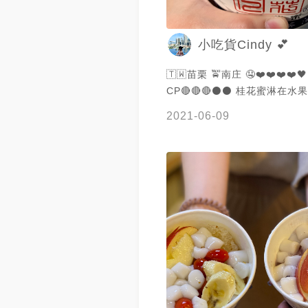
小吃貨Cindy 💕
🇹🇼苗栗 🚖南庄 🤤❤️❤️❤️❤️🖤
CP🔴🔴🔴⚫️⚫️ 桂花蜜淋在水果跟湯圓上
好好吃呀 但覺得份量有點少
2021-06-09