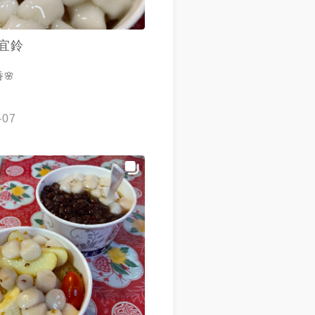
宜鈴
🌸
-07