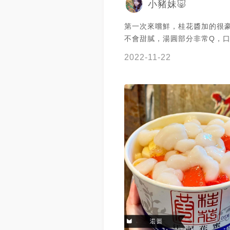
小豬妹🐷
第一次來嚐鮮，桂花醬加的很
不會甜膩，湯圓部分非常Q，
是特色！ 搭配水果一起吃，真
2022-11-22
😍