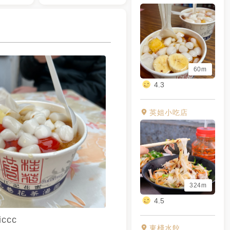
60m
4.3
英姐小吃店
324m
4.5
iccc
東棧水餃