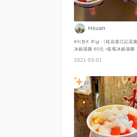
Hsuan
#이현X 주남 《桂花巷江記花蜜》 ▫️桂花
冰鎮湯圓 60元 ▫️藍莓冰鎮湯圓 
——————————————
2021-03-01
苗栗縣南庄鄉文化路15號 ☎️03-
⏰09:00-17:30
——————————————
來南庄主要就是要來回味桂花
上次吃應該是高中的時候吧🤣
多，假日排隊差不多要5-10分鐘👀
三種水果，這次是番茄、香蕉
台灣水果真的最棒都很甜，湯
彈有嚼勁，但最主要的桂花蜜
什麼香味，份量也比以前少很
人說有假假的味道？！個人覺