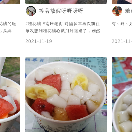
等著放假呀呀呀呀
糠
桂花釀的脆
#桂花釀 #南庄老街 時隔多年再次前往，
有～夠～
、西瓜與香
每次想到桂花釀心就飛到這邊了，雖然老
香🌹 甜
街已大變樣不再是記憶中的模樣，但桂花
2021-11-19
2021-11
 西瓜跟
釀依然一如既往，並沒有走味，但冰鎮湯
 謝謝
圓卻開始加入了水果， 以前不加水果比較
好吃~~雖然還另外試吃了玫瑰釀、薰衣草
釀（覺得很像是精油，哈哈），但還是桂
花釀的味道適中、迷人~~