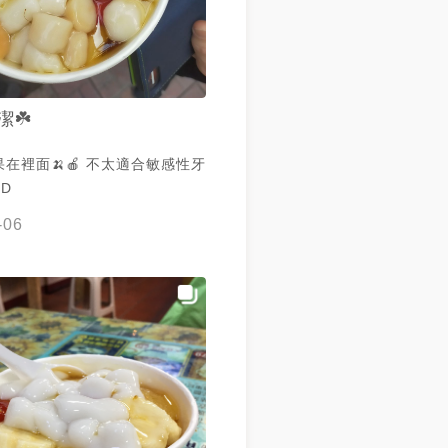
潔☘️
在裡面🍌🍎 不太適合敏感性牙
D
-06