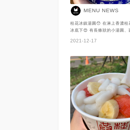
MENU NEWS
桂花冰鎮湯圓😯 在淋上香濃
冰底下😍 有長條狀的小湯圓
蕉🍉🍌 桂花釀的甜帶著淡淡的花
2021-12-17
度剛好且湯圓口感很Q、有嚼勁
香蕉也有甜😚 搭在一起十分美味🤤
@阿胖胖 吃貨人生 提供美照🧡