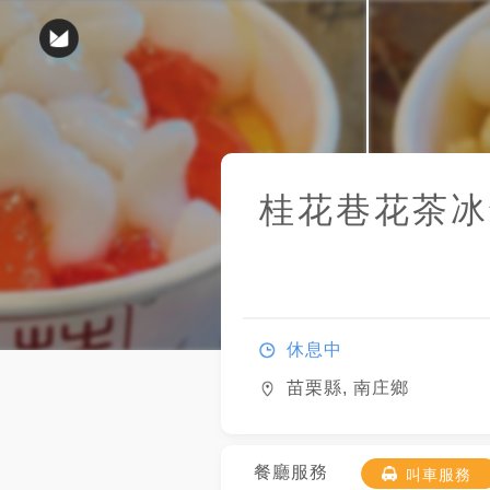
桂花巷花茶冰
休息中
苗栗縣, 南庄鄉
餐廳服務
叫車服務