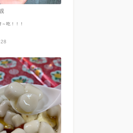
靚
好～吃！！！
-28