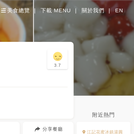
美食總覽
下載 MENU
關於我們
EN
3.7
附近熱門
分享餐廳
江記花蜜冰鎮湯圓