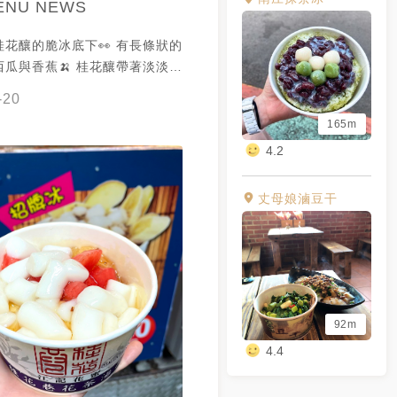
ENU NEWS
花釀的脆冰底下👀 有長條狀的
瓜與香蕉🍌 桂花釀帶著淡淡的
甜度剛剛好且配上Q彈、有嚼勁的
-20
最後再加上西瓜跟香蕉的水果香甜
165m
體搭在一起十分美味🥰 謝謝
4.2
的吃貨人生 提供美照🧡
丈母娘滷豆干
92m
4.4