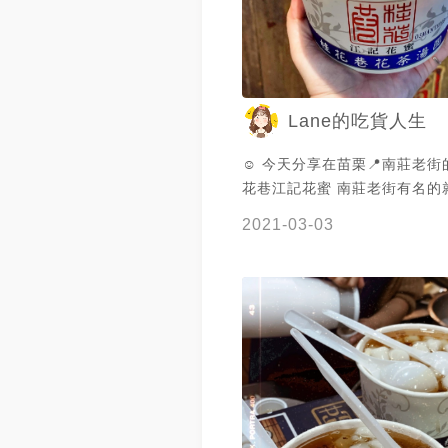
以前了😭 藍莓口味也是普通到不行的藍
莓醬，味道也很淡，其他和桂
的，就口味上的不同。 因為人潮較多，吃
完要自己回收碗和湯匙，所以
Lane的吃貨人生
一個人吃完的渣渣和滴汁😂吃
家自己拿衛生紙擦個桌子囉😅 #苗栗#竹
☺️ 今天分享在苗栗📍南莊老街
南##Miaoli주남#苗栗美食#
花巷江記花蜜 南莊老街有名的
#桂花蜜#南庄#南莊老街#맛있
了，這家店從桂花巷走進去，
台灣#대만
2021-03-03
看到了！ . 📌桂花冰鎮湯圓60
#Miaolifood#instafood#food
QQ🈶️嚼勁的那種，裡面還有
和挫冰🧊 最重要的就是桂花釀了
🈶️淡淡的花香，吃起來則像是
香甜，夏天吃超級消暑❗️ 🗣自
一瓶桂花釀回家泡茶、泡醋或
配都好吃喔😋 . 踩點日期🗓2020
營業地點📍：苗栗縣南庄鄉文化
營業電話📞：037823386 