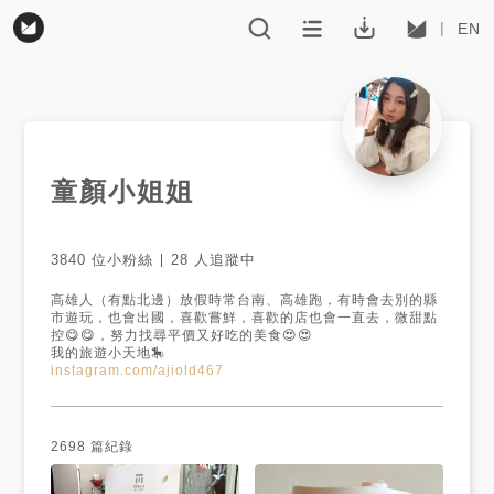
EN
童顏小姐姐
3840
位小粉絲
28
人追蹤中
高雄人（有點北邊）放假時常台南、高雄跑，有時會去別的縣
市遊玩，也會出國，喜歡嘗鮮，喜歡的店也會一直去，微甜點
控😋😋，努力找尋平價又好吃的美食😍😍

instagram.com/ajiold467
2698
篇紀錄