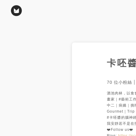
卡呸
70
位小粉絲
酒池肉林，以食會
畫家｜#藝術工作
中二｜病嬌｜挑
Gourmet｜Trip
#卡呸醬的腦神經 
我安靜若不是在
❤️Follow us❤️

Blog: 
https://s