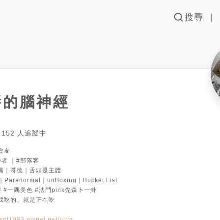
搜尋
醬的腦神經
152
人追蹤中
友

者 ｜#部落客

嘴｜哥德｜舌頭是主體

｜Paranormal｜unBoxing｜Bucket List

#一隅美色 #法鬥pink先森卜一卦

找吃的、就是正在吃

cent1983.pixnet.net/blog