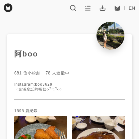
EN
阿boo
681
位小粉絲
78
人追蹤中
Instagram:boo3629

（充滿廢話的帳號(˶‾᷄ ⁻̫ ‾᷅˵)）
1595
篇紀錄